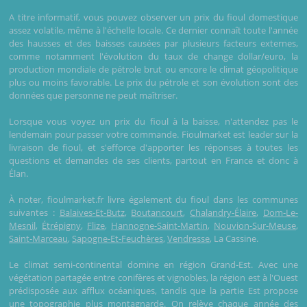
A titre informatif, vous pouvez observer un prix du fioul domestique
assez volatile, même à l'échelle locale. Ce dernier connaît toute l'année
des hausses et des baisses causées par plusieurs facteurs externes,
comme notamment l'évolution du taux de change dollar/euro, la
production mondiale de pétrole brut ou encore le climat géopolitique
plus ou moins favorable. Le prix du pétrole et son évolution sont des
données que personne ne peut maîtriser.
Lorsque vous voyez un prix du fioul à la baisse, n'attendez pas le
lendemain pour passer votre commande. Fioulmarket est leader sur la
livraison de fioul, et s'efforce d'apporter les réponses à toutes les
questions et demandes de ses clients, partout en France et donc à
Élan.
À noter, fioulmarket.fr livre également du fioul dans les communes
suivantes :
Balaives-Et-Butz
,
Boutancourt
,
Chalandry-Élaire
,
Dom-Le-
Mesnil
,
Étrépigny
,
Flize
,
Hannogne-Saint-Martin
,
Nouvion-Sur-Meuse
,
Saint-Marceau
,
Sapogne-Et-Feuchères
,
Vendresse
, La Cassine.
Le climat semi-continental domine en région Grand-Est. Avec une
végétation partagée entre conifères et vignobles, la région est à l'Ouest
prédisposée aux afflux océaniques, tandis que la partie Est propose
une topographie plus montagnarde. On relève chaque année des