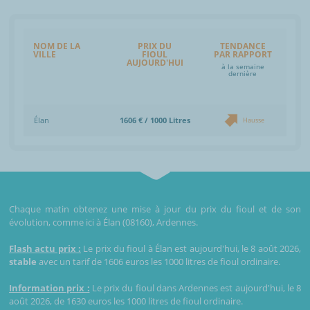
NOM DE LA
PRIX DU
TENDANCE
VILLE
FIOUL
PAR RAPPORT
AUJOURD'HUI
à la semaine
dernière
Élan
1606 € / 1000 Litres
Hausse
Chaque matin obtenez une mise à jour du prix du fioul et de son
évolution, comme ici à Élan (08160), Ardennes.
Flash actu prix :
Le prix du fioul à Élan est aujourd'hui, le 8 août 2026,
stable
avec un tarif de 1606 euros les 1000 litres de fioul ordinaire.
Information prix :
Le prix du fioul dans Ardennes est aujourd'hui, le 8
août 2026, de 1630 euros les 1000 litres de fioul ordinaire.