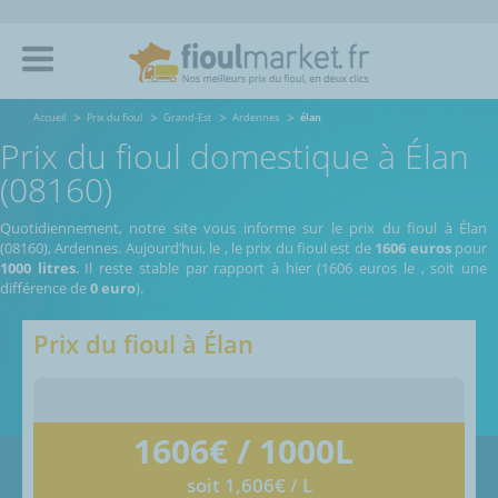
Accueil
Prix du fioul
Grand-Est
Ardennes
élan
Prix du fioul domestique à Élan
(08160)
Quotidiennement, notre site vous informe sur le prix du fioul à Élan
(08160), Ardennes.
Aujourd’hui, le
,
le prix du fioul est de
1606 euros
pour
1000 litres
. Il reste stable par rapport à hier (1606 euros le
, soit une
différence de
0 euro
).
Prix du fioul à
Élan
1606
€ / 1000L
soit 1,606€ / L