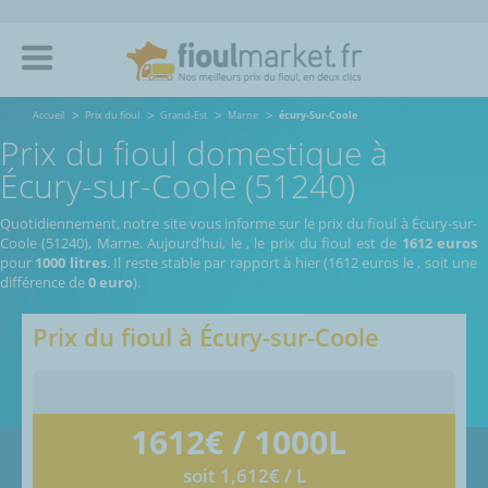
Accueil
Prix du fioul
Grand-Est
Marne
écury-Sur-Coole
Prix du fioul domestique à
Écury-sur-Coole (51240)
Quotidiennement, notre site vous informe sur le prix du fioul à Écury-sur-
Coole (51240), Marne.
Aujourd’hui, le
,
le prix du fioul est de
1612 euros
pour
1000 litres
. Il reste stable par rapport à hier (1612 euros le
, soit une
différence de
0 euro
).
Prix du fioul à
Écury-sur-Coole
1612
€ / 1000L
soit 1,612€ / L