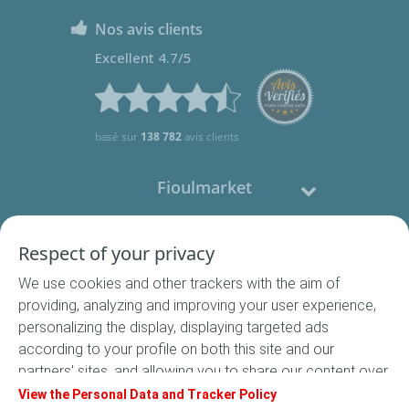
Nos avis clients
Excellent 4.7/5
basé sur
138 782
avis clients
Fioulmarket
Fioul domestique
Respect of your privacy
We use cookies and other trackers with the aim of
Nous contacter
providing, analyzing and improving your user experience,
personalizing the display, displaying targeted ads
Suivez-nous
according to your profile on both this site and our
partners' sites, and allowing you to share our content over
social media. In accordance with French legislation,
View the Personal Data and Tracker Policy