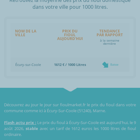
dans votre ville pour 1000 litres.
NOM DE LA
PRIX DU
TENDANCE
VILLE
FIOUL
PAR RAPPORT
AUJOURD'HUI
à la semaine
dernière
Écury-sur-Coole
1612 € / 1000 Litres
Baisse
Découvrez au jour le jour sur fioulmarket.fr le prix du fioul dans votre
commune comme ici à Écury-Sur-Coole (51240), Marne.
Flash actu prix :
Le prix du fioul à Écury-Sur-Coole est aujourd'hui, le 9
août 2026,
stable
avec un tarif de 1612 euros les 1000 litres de fioul
ordinaire.