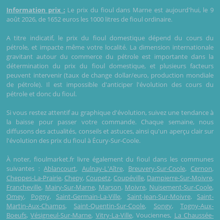
Information prix :
Le prix du fioul dans Marne est aujourd'hui, le 9
août 2026, de 1652 euros les 1000 litres de fioul ordinaire.
A titre indicatif, le prix du fioul domestique dépend du cours du
pétrole, et impacte même votre localité. La dimension internationale
gravitant autour du commerce du pétrole est importante dans la
détermination du prix du fioul domestique, et plusieurs facteurs
peuvent intervenir (taux de change dollar/euro, production mondiale
de pétrole). Il est impossible d'anticiper l'évolution des cours du
pétrole et donc du fioul.
Si vous restez attentif au graphique d'évolution, suivez une tendance à
la baisse pour passer votre commande. Chaque semaine, nous
diffusons des actualités, conseils et astuces, ainsi qu'un aperçu clair sur
l'évolution des prix du fioul à Écury-Sur-Coole.
À noter, fioulmarket.fr livre également du fioul dans les communes
suivantes :
Ablancourt
,
Aulnay-L'Aître
,
Breuvery-Sur-Coole
,
Cernon
,
Cheppes-La-Prairie
,
Chepy
,
Coupetz
,
Coupéville
,
Dampierre-Sur-Moivre
,
Francheville
,
Mairy-Sur-Marne
,
Marson
,
Moivre
,
Nuisement-Sur-Coole
,
Omey
,
Pogny
,
Saint-Germain-La-Ville
,
Saint-Jean-Sur-Moivre
,
Saint-
Martin-Aux-Champs
,
Saint-Quentin-Sur-Coole
,
Songy
,
Togny-Aux-
Boeufs
,
Vésigneul-Sur-Marne
,
Vitry-La-Ville
, Vouciennes,
La Chaussée-