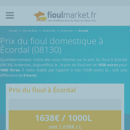
Accueil
Prix du fioul
Grand-Est
Ardennes
écordal
Prix du fioul domestique à
Écordal (08130)
Quotidiennement, notre site vous informe sur le prix du fioul à Écordal
(08130), Ardennes.
Aujourd’hui, le
,
le prix du fioul est de
1638 euros
pour
1000 litres
. Il reste stable par rapport à hier (1638 euros le
, soit une
différence de
0 euro
).
Prix du fioul à
Écordal
1638
€ / 1000L
soit 1,638€ / L