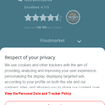
Excellent 4.7/5
basé sur
138 782
avis clients
Fioulmarket
Fioul domestique
Respect of your privacy
We use cookies and other trackers with the aim of
Nous contacter
providing, analyzing and improving your user experience,
personalizing the display, displaying targeted ads
Suivez-nous
according to your profile on both this site and our
partners' sites, and allowing you to share our content over
social media. In accordance with French legislation,
View the Personal Data and Tracker Policy
certain audience measurement cookies are stored by
default. You can change your cookie settings at any time