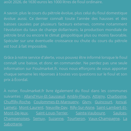
août 2026, de 1630 euros les 1000 litres de fioul ordinaire.
A savoir, plus le cours du pétrole évolue, plus celui du fioul domestique
évolue aussi. Ce dernier connaît toute l'année des hausses et des
baisses causées par plusieurs facteurs externes, comme notamment
l'évolution du taux de change dollar/euro, la production mondiale de
pétrole brut ou encore le climat géopolitique plus ou moins favorable.
Spéculer sur une éventuelle croissance ou chute du cours du pétrole
est tout à fait impossible.
Grâce à notre service d'alerte, vous pouvez être informé lorsque le fioul
connaît une baisse, et donc en commander. Ne perdez pas une seule
information sur Fioulmarket.fr, nous nous efforçons de vous apporter
chaque semaine les réponses à toutes vos questions sur le fioul et son
prix à Écordal.
À noter, fioulmarket.fr livre également du fioul dans les communes
suivantes :
Alland'Huy-Et-Sausseuil
,
Ambly-Fleury
,
Attigny
,
Charbogne
,
Chuffilly-Roche
,
Coulommes-Et-Marqueny
,
Givry
,
Guincourt
,
Jonval
,
Lametz
,
Mont-Laurent
,
Neuville-Day
,
Rilly-Sur-Aisne
,
Saint-Lambert-Et-
Mont-De-Jeux
,
Saint-Loup-Terrier
,
Sainte-Vaubourg
,
Saulces-
Champenoises
,
Semuy
,
Suzanne
,
Tourteron
,
Vaux-Champagne
,
La
Sabotterie
.