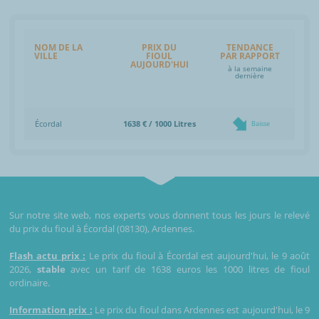
NOM DE LA
PRIX DU
TENDANCE
VILLE
FIOUL
PAR RAPPORT
AUJOURD'HUI
à la semaine
dernière
Écordal
1638 € / 1000 Litres
Baisse
Sur notre site web, nos experts vous donnent tous les jours le relevé
du prix du fioul à Écordal (08130), Ardennes.
Flash actu prix :
Le prix du fioul à Écordal est aujourd'hui, le 9 août
2026,
stable
avec un tarif de 1638 euros les 1000 litres de fioul
ordinaire.
Information prix :
Le prix du fioul dans Ardennes est aujourd'hui, le 9