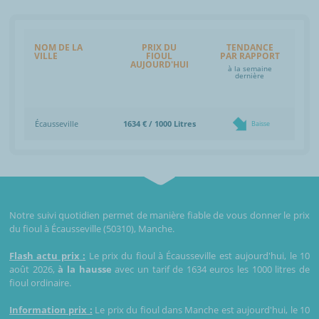
NOM DE LA
PRIX DU
TENDANCE
VILLE
FIOUL
PAR RAPPORT
AUJOURD'HUI
à la semaine
dernière
Écausseville
1634 € / 1000 Litres
Baisse
Notre suivi quotidien permet de manière fiable de vous donner le prix
du fioul à Écausseville (50310), Manche.
Flash actu prix :
Le prix du fioul à Écausseville est aujourd'hui, le 10
août 2026,
à la hausse
avec un tarif de 1634 euros les 1000 litres de
fioul ordinaire.
Information prix :
Le prix du fioul dans Manche est aujourd'hui, le 10