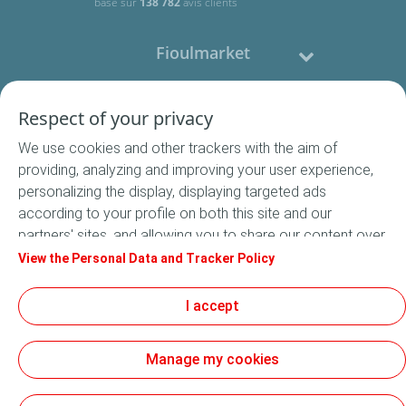
basé sur
138 782
avis clients
Fioulmarket
Fioul domestique
Respect of your privacy
We use cookies and other trackers with the aim of
Nous contacter
providing, analyzing and improving your user experience,
personalizing the display, displaying targeted ads
Suivez-nous
according to your profile on both this site and our
partners' sites, and allowing you to share our content over
social media. In accordance with French legislation,
View the Personal Data and Tracker Policy
certain audience measurement cookies are stored by
default. You can change your cookie settings at any time
I accept
Conditions Générales de Vente
by clicking on the "Manage my cookies" button. By clicking
Conditions générales d'utilisation
on the "Accept" button, you agree that we may store all
Mentions légales
Manage my cookies
cookies on your device. If you click on "Decline", only the
Données Personnelles
technical cookies required for the site to function
Cookies