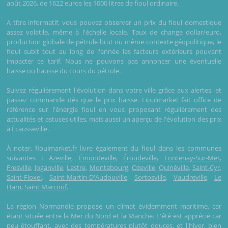
août 2026, de 1622 euros les 1000 litres de fioul ordinaire.
A titre informatif, vous pouvez observer un prix du fioul domestique
assez volatile, même à l'échelle locale. Taux de change dollar/euro,
production globale de pétrole brut ou même contexte géopolitique, le
fioul subit tout au long de l'année les facteurs extérieurs pouvant
impacter ce tarif. Nous ne pouvons pas annoncer une éventuelle
baisse ou hausse du cours du pétrole.
Suivez régulièrement l'évolution dans votre ville grâce aux alertes, et
passez commande dès que le prix baisse. Fioulmarket fait office de
référence sur l'énergie fioul en vous proposant régulièrement des
actualités et astuces utiles, mais aussi un aperçu de l'évolution des prix
à Écausseville.
À noter, fioulmarket.fr livre également du fioul dans les communes
suivantes :
Azeville
,
Émondeville
,
Éroudeville
,
Fontenay-Sur-Mer
,
Fresville
,
Joganville
,
Lestre
,
Montebourg
,
Ozeville
,
Quinéville
,
Saint-Cyr
,
Saint-Floxel
,
Saint-Martin-D'Audouville
,
Sortosville
,
Vaudreville
,
Le
Ham
,
Saint Marcouf
.
La région Normandie propose un climat évidemment maritime, car
étant située entre la Mer du Nord et la Manche. L'été est apprécié car
peu étouffant, avec des températures plutôt douces, et l'hiver, bien