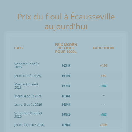
Prix du fioul à Écausseville
aujourd’hui
PRIX MOYEN
DATE
DU FIOUL
EVOLUTION
POUR 1000L
Vendredi 7 août
1634€
+15€
2026
Jeudi 6 août 2026
1619€
+5€
Mercredi 5 août
1614€
-20€
2026
Mardi 4 août 2026
1634€
=
Lundi 3 août 2026
1634€
=
Vendredi 31 juillet
1634€
-60€
2026
Jeudi 30 juillet 2026
1694€
+33€