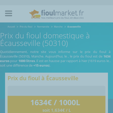
Accueil
Prix du fioul
Normandie
Manche
écausseville
Prix du fioul domestique à
Écausseville (50310)
Quotidiennement, notre site vous informe sur le prix du fioul à
Écausseville (50310), Manche.
Aujourd’hui, le
,
le prix du fioul est de
1634
euros
pour
1000 litres
. Il est en hausse par rapport à hier (1619 euros le
,
soit une différence de
+15 euros
).
Prix du fioul à
Écausseville
1634
€ / 1000L
soit 1,634€ / L