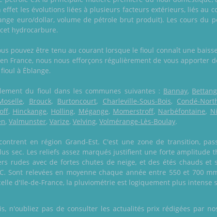
n effet les évolutions liées à plusieurs facteurs extérieurs, liés au
hange euro/dollar, volume de pétrole brut produit). Les cours du p
 cet hydrocarbure.
vous pouvez être tenu au courant lorsque le fioul connaît une bai
l en France, nous nous efforçons régulièrement de vous apporter de
 fioul à Éblange.
également du fioul dans les communes suivantes :
Bannay
,
Bettan
Moselle
,
Brouck
,
Burtoncourt
,
Charleville-Sous-Bois
,
Condé-Nort
off
,
Hinckange
,
Holling
,
Mégange
,
Momerstroff
,
Narbéfontaine
,
Ni
en
,
Valmunster
,
Varize
,
Velving
,
Volmérange-Lès-Boulay
.
ontrent en région Grand-Est. C'est une zone de transition, pas
lus sec. Les reliefs assez marqués justifient une forte amplitud
s rudes avec de fortes chutes de neige, et des étés chauds et s
C. Sont relevées en moyenne chaque année entre 550 et 700 mm 
elle d'Ile-de-France, la pluviométrie est logiquement plus intense su
 n'oubliez pas de consulter les actualités prix rédigées par nos