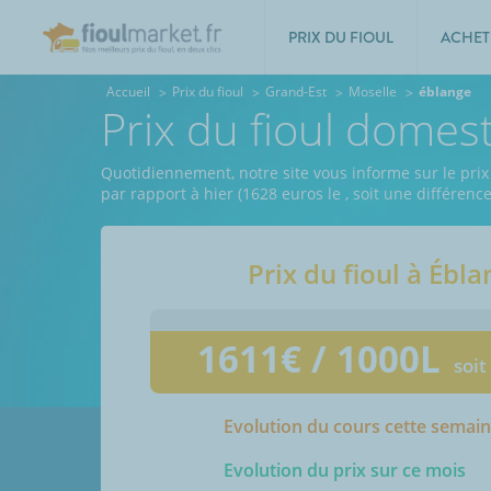
PRIX DU FIOUL
ACHET
Accueil
Prix du fioul
Grand-Est
Moselle
éblange
Prix du fioul domes
Quotidiennement, notre site vous informe sur le prix
par rapport à hier (1628 euros le
, soit une différenc
Prix du fioul à
Ébla
1611
€ / 1000L
soit
Evolution du cours cette semai
Evolution du prix sur ce mois