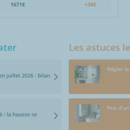
1671€
+30€
ater
Les astuces l
Régler la
n juillet 2026 : bilan
Prix d'un
6 : la hausse se