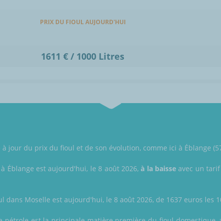
PRIX DU FIOUL AUJOURD'HUI
1611 € / 1000 Litres
jour du prix du fioul et de son évolution, comme ici à Éblange (57
 à Éblange est aujourd'hui, le 8 août 2026,
à la baisse
avec un tarif
ul dans Moselle est aujourd'hui, le 8 août 2026, de 1637 euros les 10
le pétrole est la principale matière première du fioul domestique, 