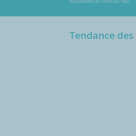
fluctuations du cours du fioul.
Tendance des p
€/1