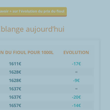
avoir + sur l'évolution du prix du fioul
 Éblange aujourd’hui
N DU FIOUL POUR 1000L
EVOLUTION
1611€
-17€
1628€
=
1628€
-9€
1637€
=
1637€
-20€
1657€
-14€