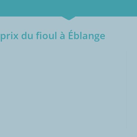
rix du fioul à Éblange
000L