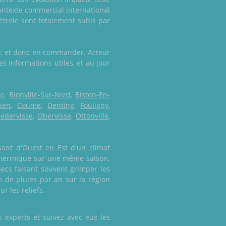
 contexte commercial international
étrole sont totalement subis par
sse, et donc en commander. Acteur
s informations utiles, et au jour
ge
,
Bionville-Sur-Nied
,
Bisten-En-
hen
,
Coume
,
Denting
,
Fouligny
,
edervisse
,
Obervisse
,
Ottonville
,
sant d'Ouest en Est d'un climat
e thermique sur une même saison.
ecs faisant souvent grimper les
de pluies par an sur la région
r les reliefs.
 experts et suivez avec eux les