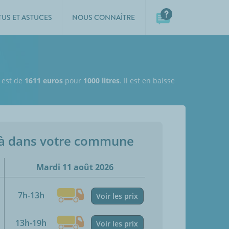
TUS ET ASTUCES
NOUS CONNAÎTRE
l est de
1611 euros
pour
1000 litres
. Il est en baisse
jà dans votre commune
Mardi 11 août 2026
7h-13h
Voir les prix
13h-19h
Voir les prix