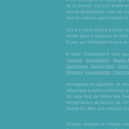
de ce dernier. Celui-ci récolte e
(climat géopolitique, taux de c
tous les acteurs ayant recours à
Grâce à notre service d'alerte, 
leader dans la livraison de fiou
le jour sur l'évolution du prix du
À noter, fioulmarket.fr livre 
Lorraine
,
Boucheporn
,
Boulay-
Gomelange
,
Guinkirchen
,
Helstr
Piblange
,
Roupeldange
,
Téterch
Montagnes et vignobles se renc
océanique à semi-continental, p
On note tout de même des hiver
températures au-dessus de 25°
Grand-Est. Bien que similaire à c
Chaque semaine et chaque mois,