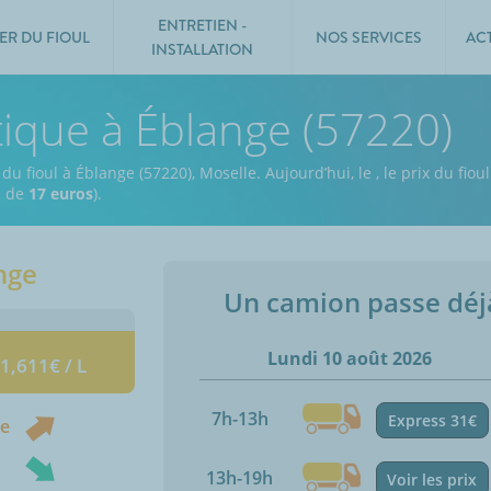
ENTRETIEN -
ER DU FIOUL
NOS SERVICES
AC
INSTALLATION
tique à Éblange (57220)
 du fioul à Éblange (57220), Moselle.
Aujourd’hui, le
,
le prix du fiou
e de
17 euros
).
nge
Un camion passe dé
Lundi 10 août 2026
 1,611€ / L
7h-13h
Express 31€
ne
13h-19h
Voir les prix