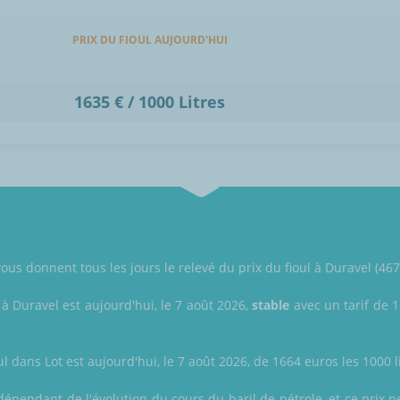
PRIX DU FIOUL AUJOURD'HUI
1635 € / 1000 Litres
ous donnent tous les jours le relevé du prix du fioul à Duravel (4670
 à Duravel est aujourd'hui, le 7 août 2026,
stable
avec un tarif de 1
ul dans Lot est aujourd'hui, le 7 août 2026, de 1664 euros les 1000 li
dépendant de l'évolution du cours du baril de pétrole, et ce prix pe