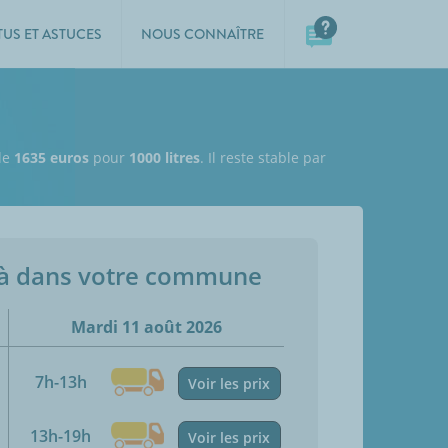
TUS ET ASTUCES
NOUS CONNAÎTRE
 de
1635 euros
pour
1000 litres
. Il reste stable par
jà dans votre commune
Mardi 11 août 2026
7h-13h
Voir les prix
13h-19h
Voir les prix