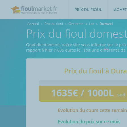
PRIX DU FIOUL
ACHET
Accueil
Prix du fioul
Occitanie
Lot
Duravel
Prix du fioul domes
Quotidiennement, notre site vous informe sur le prix 
rapport à hier (1635 euros le
, soit une différence de
Prix du fioul à
Dura
1635
€ / 1000L
soit
Evolution du cours cette semai
Evolution du prix sur ce mois