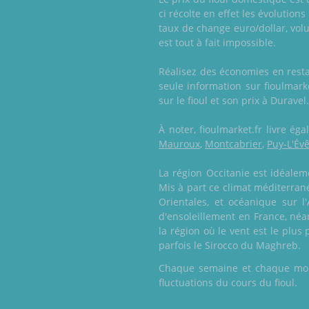
ci récolte en effet les évolution
taux de change euro/dollar, vol
est tout à fait impossible.
Réalisez des économies en resta
seule information sur fioulmar
sur le fioul et son prix à Duravel.
À noter, fioulmarket.fr livre é
Mauroux
,
Montcabrier
,
Puy-L'Év
La région Occitanie est idéalem
Mis à part ce climat méditerran
Orientales, et océanique sur l
d'ensoleillement en France, néa
la région où le vent est le plus
parfois le Sirocco du Maghreb.
Chaque semaine et chaque mois,
fluctuations du cours du fioul.