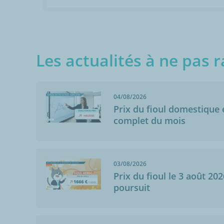
Les actualités à ne pas r
04/08/2026
Prix du fioul domestique e
complet du mois
Anonymo
Duravel (46700
03/08/2026
27/01/2016
Prix du fioul le 3 août 202
Pas de comment
poursuit