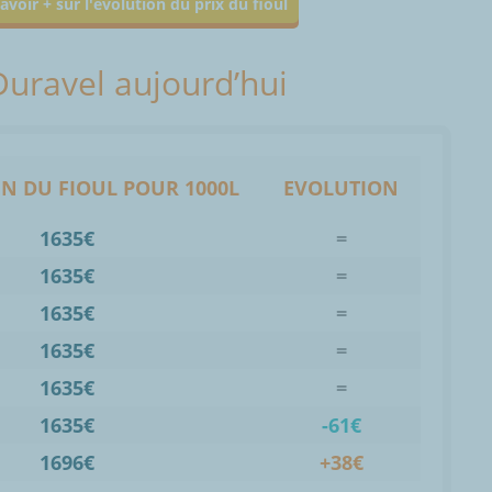
avoir + sur l'évolution du prix du fioul
 Duravel aujourd’hui
N DU FIOUL POUR 1000L
EVOLUTION
1635€
=
1635€
=
1635€
=
1635€
=
1635€
=
1635€
-61€
1696€
+38€