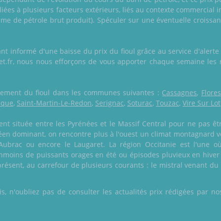
s liées à plusieurs facteurs extérieurs, liés au contexte commercial i
ume de pétrole brut produit). Spéculer sur une éventuelle croissa
nt informé d'une baisse du prix du fioul grâce au service d'alert
ket.fr, nous nous efforçons de vous apporter chaque semaine les 
galement du fioul dans les communes suivantes :
Cassagnes
,
Flore
êque
,
Saint-Martin-Le-Redon
,
Serignac
,
Soturac
,
Touzac
,
Vire Sur Lot
ent située entre les Pyrénées et le Massif Central pour ne pas ê
éen dominant, on rencontre plus à l'ouest un climat montagnard v
'Aubrac ou encore le Laugaret. La région Occitanie est l'une où
nmoins de puissants orages en été ou épisodes pluvieux en hiver s
 présent, au carrefour de plusieurs courants : le mistral venant d
 n'oubliez pas de consulter les actualités prix rédigées par nos