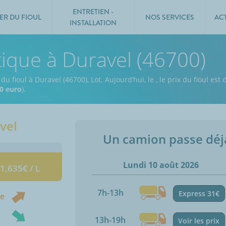
ENTRETIEN -
ER DU FIOUL
NOS SERVICES
AC
INSTALLATION
tique à Duravel (46700)
du fioul à Duravel (46700), Lot.
Aujourd’hui, le
,
le prix du fioul est
0 euro
).
vel
Un camion passe dé
Lundi 10 août 2026
 1,635€ / L
7h-13h
Express 31€
ne
13h-19h
Voir les prix