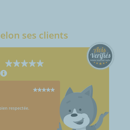
elon ses clients
Anonymous
Duravel (46700)
29/12/2016
ien respectée.
Point(s) positif(s) : Parfait, rien 