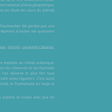
nternational (climat géopolitique,
nce ou chute du cours du pétrole
e Fioulmarket. Ne perdez pas une
réponses à toutes vos questions
ssas
,
Grézels
,
Lacapelle-Cabanac
,
.
tre exposée au climat océanique.
ers les Cévennes et les Pyrénées
 l'on observe le plus fort taux
ont assez réguliers. C'est aussi
u nord, la Tramontane du large et
 experts et suivez avec eux les