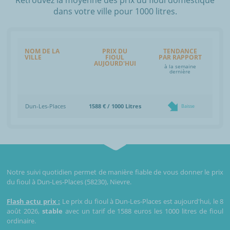
dans votre ville pour 1000 litres.
NOM DE LA
PRIX DU
TENDANCE
VILLE
FIOUL
PAR RAPPORT
AUJOURD'HUI
à la semaine
dernière
Dun-Les-Places
1588 € / 1000 Litres
Baisse
Notre suivi quotidien permet de manière fiable de vous donner le prix
du fioul à Dun-Les-Places (58230), Nievre.
Flash actu prix :
Le prix du fioul à Dun-Les-Places est aujourd'hui, le 8
août 2026,
stable
avec un tarif de 1588 euros les 1000 litres de fioul
ordinaire.