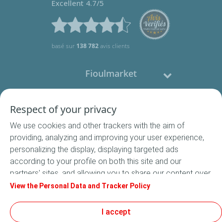
Excellent 4.7/5
basé sur
138 782
avis clients
Fioulmarket
Fioul domestique
Respect of your privacy
We use cookies and other trackers with the aim of
Nous contacter
providing, analyzing and improving your user experience,
personalizing the display, displaying targeted ads
Suivez-nous
according to your profile on both this site and our
partners' sites, and allowing you to share our content over
social media. In accordance with French legislation,
View the Personal Data and Tracker Policy
certain audience measurement cookies are stored by
default. You can change your cookie settings at any time
I accept
Conditions Générales de Vente
by clicking on the "Manage my cookies" button. By clicking