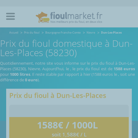
Accueil
Prix du fioul
Bourgogne-Franche-Comte
Nievre
Dun-Les-Places
Prix du fioul domestique à Dun-
Les-Places (58230)
Quotidiennement, notre site vous informe sur le prix du fioul à Dun-Les-
Places (58230), Nievre.
Aujourd’hui, le
,
le prix du fioul est de
1588 euros
pour
1000 litres
. Il reste stable par rapport à hier (1588 euros le
, soit une
différence de
0 euro
).
Prix du fioul à
Dun-Les-Places
1588
€ / 1000L
soit 1,588€ / L