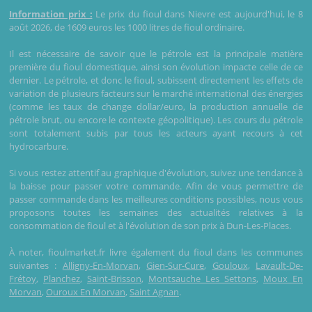
Information prix :
Le prix du fioul dans Nievre est aujourd'hui, le 8
août 2026, de 1609 euros les 1000 litres de fioul ordinaire.
Il est nécessaire de savoir que le pétrole est la principale matière
première du fioul domestique, ainsi son évolution impacte celle de ce
dernier. Le pétrole, et donc le fioul, subissent directement les effets de
variation de plusieurs facteurs sur le marché international des énergies
(comme les taux de change dollar/euro, la production annuelle de
pétrole brut, ou encore le contexte géopolitique). Les cours du pétrole
sont totalement subis par tous les acteurs ayant recours à cet
hydrocarbure.
Si vous restez attentif au graphique d'évolution, suivez une tendance à
la baisse pour passer votre commande. Afin de vous permettre de
passer commande dans les meilleures conditions possibles, nous vous
proposons toutes les semaines des actualités relatives à la
consommation de fioul et à l'évolution de son prix à Dun-Les-Places.
À noter, fioulmarket.fr livre également du fioul dans les communes
suivantes :
Alligny-En-Morvan
,
Gien-Sur-Cure
,
Gouloux
,
Lavault-De-
Frétoy
,
Planchez
,
Saint-Brisson
,
Montsauche Les Settons
,
Moux En
Morvan
,
Ouroux En Morvan
,
Saint Agnan
.