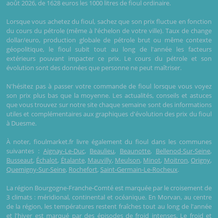
août 2026, de 1628 euros les 1000 litres de fioul ordinaire.
Lorsque vous achetez du fioul, sachez que son prix fluctue en fonction
du cours du pétrole (même à l'échelon de votre ville). Taux de change
dollar/euro, production globale de pétrole brut ou même contexte
géopolitique, le fioul subit tout au long de l'année les facteurs
extérieurs pouvant impacter ce prix. Le cours du pétrole et son
évolution sont des données que personne ne peut maîtriser.
N'hésitez pas à passer votre commande de fioul lorsque vous voyez
son prix plus bas que la moyenne. Les actualités, conseils et astuces
que vous trouvez sur notre site chaque semaine sont des informations
utiles et complémentaires aux graphiques d'évolution des prix du fioul
à Duesme.
À noter, fioulmarket.fr livre également du fioul dans les communes
suivantes :
Aignay-Le-Duc
,
Beaulieu
,
Beaunotte
,
Bellenod-Sur-Seine
,
Busseaut
,
Échalot
,
Étalante
,
Mauvilly
,
Meulson
,
Minot
,
Moitron
,
Origny
,
Quemigny-Sur-Seine
,
Rochefort
,
Saint-Germain-Le-Rocheux
.
La région Bourgogne-Franche-Comté est marquée par le croisement de
3 climats : méridional, continental et océanique. En Morvan, au centre
de la région, les températures restent fraîches tout au long de l'année
et l'hiver est marqué par des épisodes de froid intenses. Le froid et