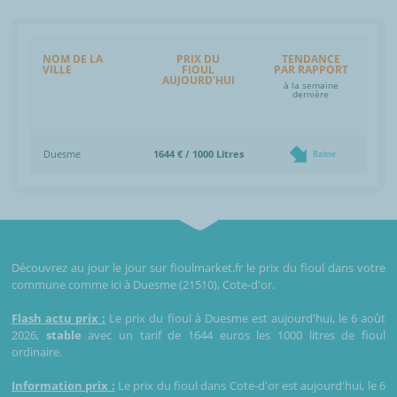
NOM DE LA
PRIX DU
TENDANCE
VILLE
FIOUL
PAR RAPPORT
AUJOURD'HUI
à la semaine
dernière
Duesme
1644 € / 1000 Litres
Baisse
Découvrez au jour le jour sur fioulmarket.fr le prix du fioul dans votre
commune comme ici à Duesme (21510), Cote-d'or.
Flash actu prix :
Le prix du fioul à Duesme est aujourd'hui, le 6 août
2026,
stable
avec un tarif de 1644 euros les 1000 litres de fioul
ordinaire.
Information prix :
Le prix du fioul dans Cote-d'or est aujourd'hui, le 6