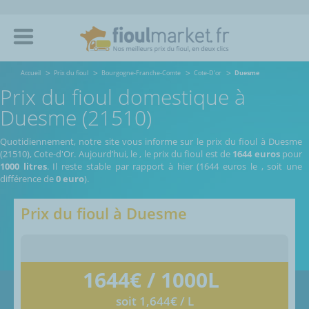
Accueil
Prix du fioul
Bourgogne-Franche-Comte
Cote-D'or
Duesme
Prix du fioul domestique à
Duesme (21510)
Quotidiennement, notre site vous informe sur le prix du fioul à Duesme
(21510), Cote-d'Or.
Aujourd’hui, le
,
le prix du fioul est de
1644 euros
pour
1000 litres
. Il reste stable par rapport à hier (1644 euros le
, soit une
différence de
0 euro
).
Prix du fioul à
Duesme
1644
€ / 1000L
soit 1,644€ / L