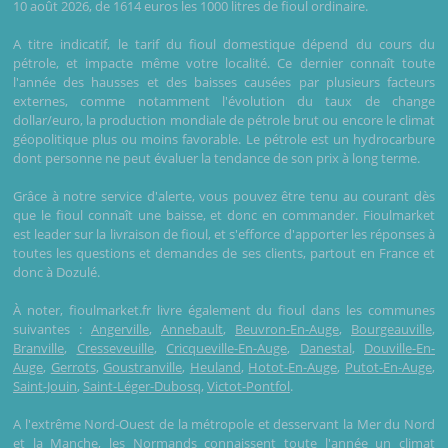
10 août 2026, de 1614 euros les 1000 litres de fioul ordinaire.
A titre indicatif, le tarif du fioul domestique dépend du cours du
pétrole, et impacte même votre localité. Ce dernier connaît toute
l'année des hausses et des baisses causées par plusieurs facteurs
externes, comme notamment l'évolution du taux de change
dollar/euro, la production mondiale de pétrole brut ou encore le climat
géopolitique plus ou moins favorable. Le pétrole est un hydrocarbure
dont personne ne peut évaluer la tendance de son prix à long terme.
Grâce à notre service d'alerte, vous pouvez être tenu au courant dès
que le fioul connaît une baisse, et donc en commander. Fioulmarket
est leader sur la livraison de fioul, et s'efforce d'apporter les réponses à
toutes les questions et demandes de ses clients, partout en France et
donc à Dozulé.
À noter, fioulmarket.fr livre également du fioul dans les communes
suivantes :
Angerville
,
Annebault
,
Beuvron-En-Auge
,
Bourgeauville
,
Branville
,
Cresseveuille
,
Cricqueville-En-Auge
,
Danestal
,
Douville-En-
Auge
,
Gerrots
,
Goustranville
,
Heuland
,
Hotot-En-Auge
,
Putot-En-Auge
,
Saint-Jouin
,
Saint-Léger-Dubosq
,
Victot-Pontfol
.
A l'extrême Nord-Ouest de la métropole et desservant la Mer du Nord
et la Manche, les Normands connaissent toute l'année un climat