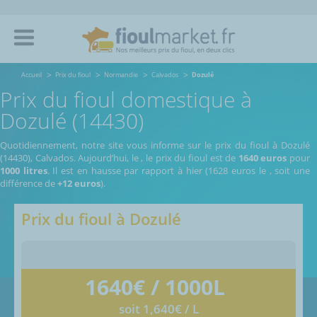
Accueil
Prix du fioul
Normandie
Calvados
Dozulé
Prix du fioul domestique à
Dozulé (14430)
Quotidiennement, notre site vous informe sur le prix du fioul à Dozulé
(14430), Calvados.
Aujourd’hui, le
,
le prix du fioul est de
1640 euros
pour
1000 litres
. Il est en hausse par rapport à hier (1628 euros le
, soit une
différence de
+12 euros
).
Prix du fioul à
Dozulé
1640
€ / 1000L
soit 1,640€ / L