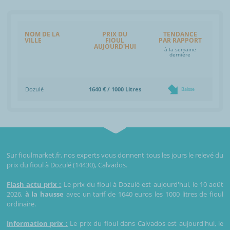
NOM DE LA
PRIX DU
TENDANCE
VILLE
FIOUL
PAR RAPPORT
AUJOURD'HUI
à la semaine
dernière
Dozulé
1640 € / 1000 Litres
Baisse
Sur fioulmarket.fr, nos experts vous donnent tous les jours le relevé du
prix du fioul à Dozulé (14430), Calvados.
Flash actu prix :
Le prix du fioul à Dozulé est aujourd'hui, le 10 août
2026,
à la hausse
avec un tarif de 1640 euros les 1000 litres de fioul
ordinaire.
Information prix :
Le prix du fioul dans Calvados est aujourd'hui, le