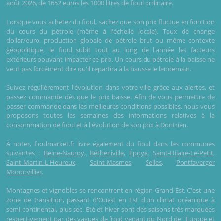
août 2026, de 1652 euros les 1000 litres de fioul ordinaire.
Lorsque vous achetez du fioul, sachez que son prix fluctue en fonction
du cours du pétrole (même à l'échelle locale). Taux de change
dollar/euro, production globale de pétrole brut ou même contexte
géopolitique, le fioul subit tout au long de l'année les facteurs
extérieurs pouvant impacter ce prix. Un cours du pétrole à la baisse ne
veut pas forcément dire qu'il repartira à la hausse le lendemain.
Suivez régulièrement l'évolution dans votre ville grâce aux alertes, et
passez commande dès que le prix baisse. Afin de vous permettre de
passer commande dans les meilleures conditions possibles, nous vous
proposons toutes les semaines des informations relatives à la
consommation de fioul et à l'évolution de son prix à Dontrien.
À noter, fioulmarket.fr livre également du fioul dans les communes
suivantes :
Beine-Nauroy
,
Bétheniville
,
Époye
,
Saint-Hilaire-Le-Petit
,
Saint-Martin-L'Heureux
,
Saint-Masmes
,
Selles
,
Pontfaverger
Moronvillier
.
Montagnes et vignobles se rencontrent en région Grand-Est. C'est une
zone de transition, passant d'Ouest en Est d'un climat océanique à
semi-continental, plus sec. Eté et hiver sont des saisons très marquées
respectivement par des vagues de froid venant du Nord de l'Europe et