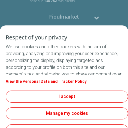
basé sur
138 782
avis clients
Fioulmarket
Fioul domestique
Respect of your privacy
We use cookies and other trackers with the aim of
Nous contacter
providing, analyzing and improving your user experience,
personalizing the display, displaying targeted ads
Suivez-nous
according to your profile on both this site and our
partners' sites, and allowing you to share our content over
social media. In accordance with French legislation,
View the Personal Data and Tracker Policy
certain audience measurement cookies are stored by
default. You can change your cookie settings at any time
I accept
Conditions Générales de Vente
by clicking on the "Manage my cookies" button. By clicking
Conditions générales d'utilisation
on the "Accept" button, you agree that we may store all
Mentions légales
Manage my cookies
cookies on your device. If you click on "Decline", only the
Données Personnelles
technical cookies required for the site to function
Cookies