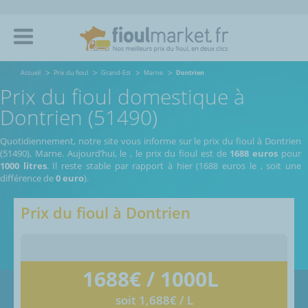
Accueil
Prix du fioul
Grand-Est
Marne
Dontrien
Prix du fioul domestique à
Dontrien (51490)
Quotidiennement, notre site vous informe sur le prix du fioul à Dontrien
(51490), Marne.
Aujourd’hui, le
,
le prix du fioul est de
1688 euros
pour
1000 litres
. Il reste stable par rapport à hier (1688 euros le
, soit une
différence de
0 euro
).
Prix du fioul à
Dontrien
1688
€ / 1000L
soit 1,688€ / L