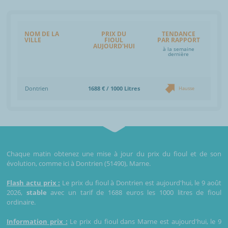
NOM DE LA
PRIX DU
TENDANCE
VILLE
FIOUL
PAR RAPPORT
AUJOURD'HUI
à la semaine
dernière
Dontrien
1688 € / 1000 Litres
Hausse
Chaque matin obtenez une mise à jour du prix du fioul et de son
évolution, comme ici à Dontrien (51490), Marne.
Flash actu prix :
Le prix du fioul à Dontrien est aujourd'hui, le 9 août
2026,
stable
avec un tarif de 1688 euros les 1000 litres de fioul
ordinaire.
Information prix :
Le prix du fioul dans Marne est aujourd'hui, le 9