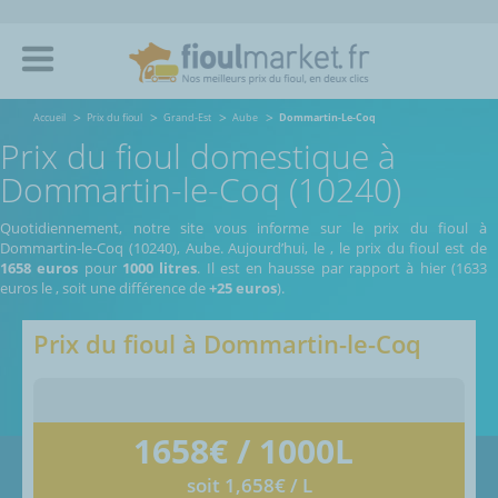
Accueil
Prix du fioul
Grand-Est
Aube
Dommartin-Le-Coq
Prix du fioul domestique à
Dommartin-le-Coq (10240)
Quotidiennement, notre site vous informe sur le prix du fioul à
Dommartin-le-Coq (10240), Aube.
Aujourd’hui, le
,
le prix du fioul est de
1658 euros
pour
1000 litres
. Il est en hausse par rapport à hier (1633
euros le
, soit une différence de
+25 euros
).
Prix du fioul à
Dommartin-le-Coq
1658
€ / 1000L
soit 1,658€ / L