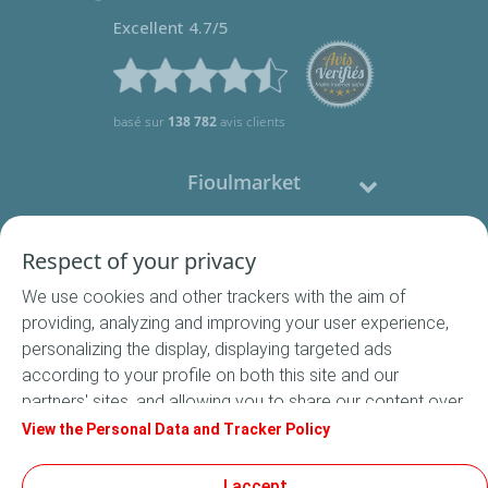
Excellent 4.7/5
basé sur
138 782
avis clients
Fioulmarket
Fioul domestique
Respect of your privacy
We use cookies and other trackers with the aim of
Nous contacter
providing, analyzing and improving your user experience,
personalizing the display, displaying targeted ads
Suivez-nous
according to your profile on both this site and our
partners' sites, and allowing you to share our content over
social media. In accordance with French legislation,
View the Personal Data and Tracker Policy
certain audience measurement cookies are stored by
default. You can change your cookie settings at any time
I accept