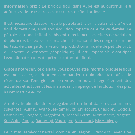
Information prix :
Le prix du fioul dans Aube est aujourd'hui, le 8
août 2026, de 1616 euros les 1000 litres de fioul ordinaire.
Il est nécessaire de savoir que le pétrole est la principale matière 1e du
fioul domestique, ainsi son évolution impacte celle de ce dernier. Le
pétrole, et donc le fioul, subissent directement les effets de variation
de plusieurs facteurs sur le marché international des énergies (comme
les taux de change dollar/euro, la production annuelle de pétrole brut,
ou encore le contexte géopolitique). Il est impossible d'anticiper
l'évolution des cours du pétrole et donc du fioul.
Grâce à notre service d'alerte, vous pouvez être informé lorsque le fioul
est moins cher, et donc en commander. Fioulmarket fait office de
référence sur l'énergie fioul en vous proposant régulièrement des
actualités et astuces utiles, mais aussi un aperçu de l'évolution des prix
à Dommartin-Le-Coq.
À noter, fioulmarket.fr livre également du fioul dans les communes
suivantes :
Aulnay
,
Avant-Lès-Ramerupt
,
Brillecourt
,
Chaudrey
,
Coclois
,
Dampierre
,
Longsols
,
Magnicourt
,
Mesnil-Lettre
,
Morembert
,
Nogent-
Sur-Aube
,
Pougy
,
Ramerupt
,
Vaucogne
,
Verricourt
,
Isle Aubigny
.
Le climat semi-continental domine en région Grand-Est. Avec une