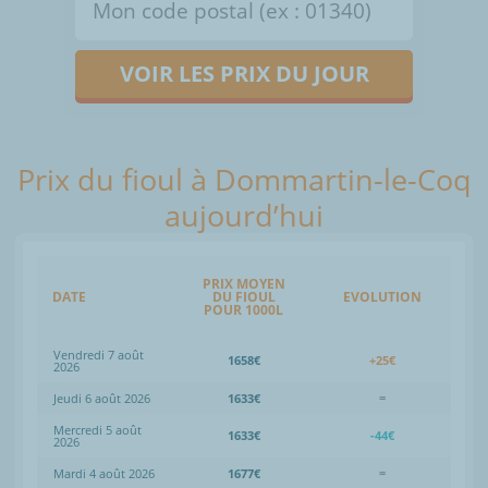
VOIR LES PRIX DU JOUR
Prix du fioul à Dommartin-le-Coq
aujourd’hui
PRIX MOYEN
DATE
DU FIOUL
EVOLUTION
POUR 1000L
Vendredi 7 août
1658€
+25€
2026
Jeudi 6 août 2026
1633€
=
Mercredi 5 août
1633€
-44€
2026
Mardi 4 août 2026
1677€
=