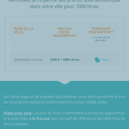
dans votre ville pour 1000 litres.
NOM DE LA
PRIX DU
TENDANCE
VILLE
FIOUL
PAR RAPPORT
AUJOURD'HUI
à la semaine
dernière
Dommartin-le-Coq
1658 € / 1000 Litres
Baisse
Sur cette page et de manière quotidienne, vous sont annoncés le prix
du fioul et son évolution à Dommartin-Le-Coq (10240), Aube.
Flash actu prix :
Le prix du fioul à Dommartin-Le-Coq est aujourd'hui,
le 8 août 2026,
à la hausse
avec un tarif de 1658 euros les 1000 litres de
fioul ordinaire.