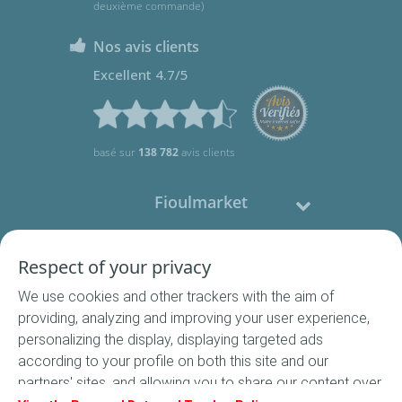
deuxième commande)
Nos avis clients
Excellent 4.7/5
basé sur
138 782
avis clients
Fioulmarket
Fioul domestique
Respect of your privacy
We use cookies and other trackers with the aim of
Nous contacter
providing, analyzing and improving your user experience,
personalizing the display, displaying targeted ads
Suivez-nous
according to your profile on both this site and our
partners' sites, and allowing you to share our content over