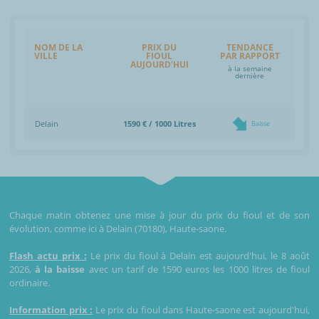
NOM DE LA
PRIX DU
TENDANCE
VILLE
FIOUL
PAR RAPPORT
AUJOURD'HUI
à la semaine
dernière
Delain
1590 € / 1000 Litres
Baisse
Chaque matin obtenez une mise à jour du prix du fioul et de son
évolution, comme ici à Delain (70180), Haute-saone.
Flash actu prix :
Le prix du fioul à Delain est aujourd'hui, le 8 août
2026,
à la baisse
avec un tarif de 1590 euros les 1000 litres de fioul
ordinaire.
Information prix :
Le prix du fioul dans Haute-saone est aujourd'hui,