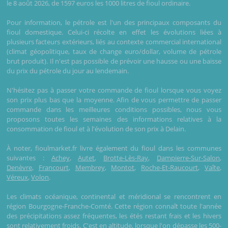
le 8 août 2026, de 1597 euros les 1000 litres de fioul ordinaire.
Pour information, le pétrole est l'un des principaux composants du
fioul domestique. Celui-ci récolte en effet les évolutions liées à
plusieurs facteurs extérieurs, liés au contexte commercial international
(climat géopolitique, taux de change euro/dollar, volume de pétrole
brut produit). Il n'est pas possible de prévoir une hausse ou une baisse
du prix du pétrole du jour au lendemain.
N'hésitez pas à passer votre commande de fioul lorsque vous voyez
son prix plus bas que la moyenne. Afin de vous permettre de passer
commande dans les meilleures conditions possibles, nous vous
proposons toutes les semaines des informations relatives à la
consommation de fioul et à l'évolution de son prix à Delain.
À noter, fioulmarket.fr livre également du fioul dans les communes
suivantes :
Achey
,
Autet
,
Brotte-Lès-Ray
,
Dampierre-Sur-Salon
,
Denèvre
,
Francourt
,
Membrey
,
Montot
,
Roche-Et-Raucourt
,
Vaîte
,
Véreux
,
Volon
.
Les climats océanique, continental et méridional se rencontrent en
région Bourgogne-Franche-Comté. Cette région connaît toute l'année
des précipitations assez fréquentes, les étés restant frais et les hivers
sont relativement froids. C'est en altitude, lorsque l'on dépasse les 500-