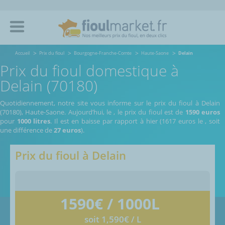
Accueil
Prix du fioul
Bourgogne-Franche-Comte
Haute-Saone
Delain
Prix du fioul domestique à
Delain (70180)
Quotidiennement, notre site vous informe sur le prix du fioul à Delain
(70180), Haute-Saone.
Aujourd’hui, le
,
le prix du fioul est de
1590 euros
pour
1000 litres
. Il est en baisse par rapport à hier (1617 euros le
, soit
une différence de
27 euros
).
Prix du fioul à
Delain
1590
€ / 1000L
soit 1,590€ / L