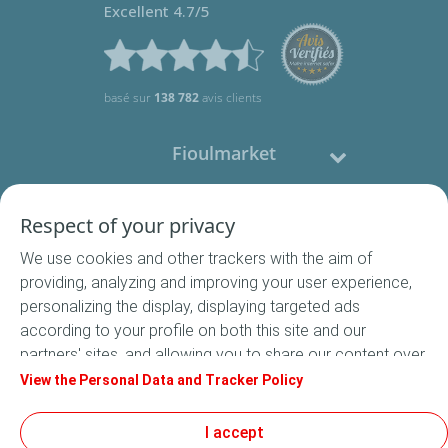
Excellent 4.7/5
basé sur
138 782
avis clients
Fioulmarket
Fioul domestique
Respect of your privacy
We use cookies and other trackers with the aim of
Nous contacter
providing, analyzing and improving your user experience,
personalizing the display, displaying targeted ads
Suivez-nous
according to your profile on both this site and our
partners' sites, and allowing you to share our content over
social media. In accordance with French legislation,
View the Personal Data and Tracker Policy
certain audience measurement cookies are stored by
default. You can change your cookie settings at any time
I accept
Conditions Générales de Vente