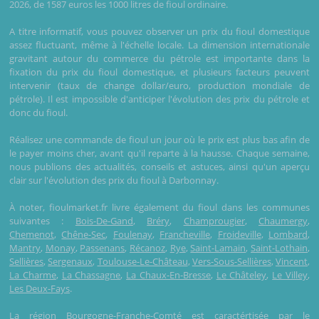
2026, de 1587 euros les 1000 litres de fioul ordinaire.
A titre informatif, vous pouvez observer un prix du fioul domestique
assez fluctuant, même à l'échelle locale. La dimension internationale
gravitant autour du commerce du pétrole est importante dans la
fixation du prix du fioul domestique, et plusieurs facteurs peuvent
intervenir (taux de change dollar/euro, production mondiale de
pétrole). Il est impossible d'anticiper l'évolution des prix du pétrole et
donc du fioul.
Réalisez une commande de fioul un jour où le prix est plus bas afin de
le payer moins cher, avant qu'il reparte à la hausse. Chaque semaine,
nous publions des actualités, conseils et astuces, ainsi qu'un aperçu
clair sur l'évolution des prix du fioul à Darbonnay.
À noter, fioulmarket.fr livre également du fioul dans les communes
suivantes :
Bois-De-Gand
,
Bréry
,
Champrougier
,
Chaumergy
,
Chemenot
,
Chêne-Sec
,
Foulenay
,
Francheville
,
Froideville
,
Lombard
,
Mantry
,
Monay
,
Passenans
,
Récanoz
,
Rye
,
Saint-Lamain
,
Saint-Lothain
,
Sellières
,
Sergenaux
,
Toulouse-Le-Château
,
Vers-Sous-Sellières
,
Vincent
,
La Charme
,
La Chassagne
,
La Chaux-En-Bresse
,
Le Châteley
,
Le Villey
,
Les Deux-Fays
.
La région Bourgogne-Franche-Comté est caractértisée par le