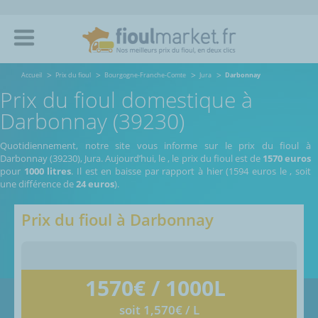
Accueil
Prix du fioul
Bourgogne-Franche-Comte
Jura
Darbonnay
Prix du fioul domestique à
Darbonnay (39230)
Quotidiennement, notre site vous informe sur le prix du fioul à
Darbonnay (39230), Jura.
Aujourd’hui, le
,
le prix du fioul est de
1570 euros
pour
1000 litres
. Il est en baisse par rapport à hier (1594 euros le
, soit
une différence de
24 euros
).
Prix du fioul à
Darbonnay
1570
€ / 1000L
soit 1,570€ / L