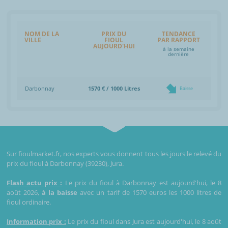
NOM DE LA
PRIX DU
TENDANCE
VILLE
FIOUL
PAR RAPPORT
AUJOURD'HUI
à la semaine
dernière
Darbonnay
1570 € / 1000 Litres
Baisse
Sur fioulmarket.fr, nos experts vous donnent tous les jours le relevé du
prix du fioul à Darbonnay (39230), Jura.
Flash actu prix :
Le prix du fioul à Darbonnay est aujourd'hui, le 8
août 2026,
à la baisse
avec un tarif de 1570 euros les 1000 litres de
fioul ordinaire.
Information prix :
Le prix du fioul dans Jura est aujourd'hui, le 8 août