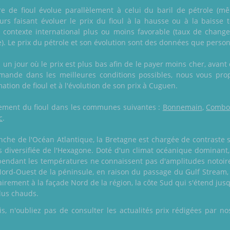
itre de fioul évolue parallèlement à celui du baril de pétrole (mê
eurs faisant évoluer le prix du fioul à la hausse ou à la baisse
contexte international plus ou moins favorable (taux de change 
). Le prix du pétrole et son évolution sont des données que person
n jour où le prix est plus bas afin de le payer moins cher, avant q
ande dans les meilleures conditions possibles, nous vous pro
ation de fioul et à l'évolution de son prix à Cuguen.
galement du fioul dans les communes suivantes :
Bonnemain
,
Combo
c
.
he de l'Océan Atlantique, la Bretagne est chargée de contraste su
us diversifiée de l'Hexagone. Doté d'un climat océanique dominant
ndant les températures ne connaissent pas d'amplitudes notoires e
ord-Ouest de la péninsule, en raison du passage du Gulf Stream, 
rairement à la façade Nord de la région, la côte Sud qui s'étend ju
plus chauds.
 n'oubliez pas de consulter les actualités prix rédigées par nos