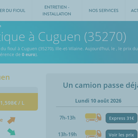
ENTRETIEN -
ER DU FIOUL
NOS SERVICES
AC
INSTALLATION
n
tique à Cuguen (35270)
u fioul à Cuguen (35270), Ille-et-Vilaine.
Aujourd’hui, le
,
le prix du
fférence de
0 euro
).
uen
Un camion passe dé
Lundi 10 août 2026
 1,598€ / L
7h-13h
Express 31€
ne
13h-19h
Voir les prix