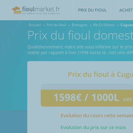
PRIX DU FIOUL
ACHET
Accueil
Prix du fioul
Bretagne
Ille-Et-Vilaine
Cugue
Prix du fioul domes
Quotidiennement, notre site vous informe sur le prix d
stable par rapport à hier (1598 euros le
, soit une di
Prix du fioul à
Cug
1598
€ / 1000L
soit
Evolution du cours cette semai
Evolution du prix sur ce mois