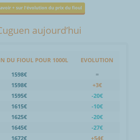
avoir + sur l'évolution du prix du fioul
 Cuguen aujourd’hui
N DU FIOUL POUR 1000L
EVOLUTION
1598€
=
1598€
+3€
1595€
-20€
1615€
-10€
1625€
-20€
1645€
-27€
1672€
+54€