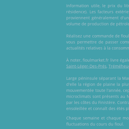
Information utile, le prix du l
résidence). Les facteurs extéri
proviennent généralement d'un 
volume de production de pétrole
Réalisez une commande de fioul u
vous permettre de passer comm
actualités relatives à la consomm
À noter, fioulmarket.fr livre é
Saint-Léger-Des-Prés
,
Tréméheu
Large péninsule séparant la Manc
d'elle la région de plaine la pl
mouvementée toute l'année, cepe
microclimats sont présents au N
par les côtes du Finistère. Cont
ensoleillée et connaît des étés 
Chaque semaine et chaque mois,
fluctuations du cours du fioul.