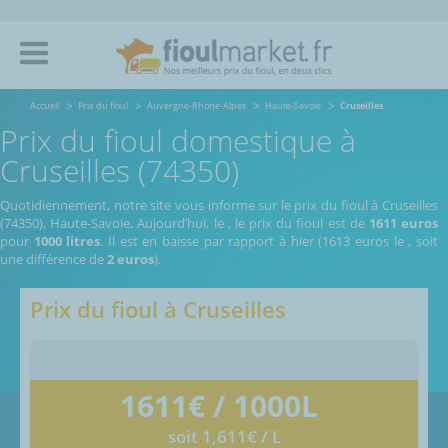
Accueil
Prix du fioul
Auvergne-Rhone-Alpes
Haute-Savoie
Cruseilles
Prix du fioul domestique à
Cruseilles (74350)
Quotidiennement, notre site vous informe sur le prix du fioul à Cruseilles
(74350), Haute-Savoie.
Aujourd’hui, le
,
le prix du fioul est de
1611 euros
pour
1000 litres
. Il est en baisse par rapport à hier (1613 euros le
, soit
une différence de
2 euros
).
Prix du fioul à
Cruseilles
1611
€ / 1000L
soit 1,611€ / L