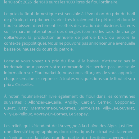
le 10 août 2026, de 1618 euros les 1000 litres de fioul ordinaire.
Le prix du fioul domestique est sensible à l'évolution du prix du baril
de pétrole, et ce prix peut varier très localement. Le pétrole, et donc le
fioul, subissent directement les effets de variation de plusieurs facteurs
sur le marché international des énergies (comme les taux de change
dollar/euro, la production annuelle de pétrole brut, ou encore le
contexte géopolitique). Nous ne pouvons pas annoncer une éventuelle
baisse ou hausse du cours du pétrole.
Lorsque vous voyez un prix du fioul à la baisse, n'attendez pas le
lendemain pour passer votre commande. Ne perdez pas une seule
information sur Fioulmarket.fr, nous nous efforçons de vous apporter
chaque semaine les réponses à toutes vos questions sur le fioul et son
prix à Cruseilles.
À noter, fioulmarket.fr livre également du fioul dans les communes
suivantes :
Allonzier-La-Caille
,
Andilly
,
Cercier
,
Cernex
,
Copponex
,
Cuvat
, Jussy,
Menthonnex-En-Bornes
,
Saint-Blaise
,
Villy-Le-Bouveret
,
Villy-Le-Pelloux
,
Vovray-En-Bornes
,
Le Sappey
.
Les reliefs qui s'étendent de l'Auvergne à la chaîne des Alpes justifient
une diversité topographique, donc climatique. Le climat est clairement
océanique sur la plus grande partie du territoire auvergnat et