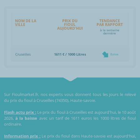
NOM DE LA
PRIX DU
TENDANCE
VILLE
FIOUL
PAR RAPPORT
AUJOURD'HUI
à la semaine
dernière
Cruseilles
1611 € / 1000 Litres
Baisse
Sur Fioulmarket.fr, nos experts vous donnent tous les jours le relevé
du prix du fioul à Cruseilles (74350), Haute-savoie.
Flash actu prix :
Le prix du fioul à Cruseilles est aujourd'hui, le 10 août
2026,
à la baisse
avec un tarif de 1611 euros les 1000 litres de fioul
ordinaire.
Information prix :
Le prix du fioul dans Haute-savoie est aujourd'hui,