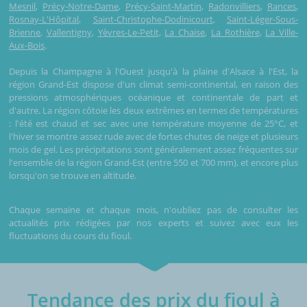
Mesnil
,
Précy-Notre-Dame
,
Précy-Saint-Martin
,
Radonvilliers
,
Rances
,
Rosnay-L'Hôpital
,
Saint-Christophe-Dodinicourt
,
Saint-Léger-Sous-
Brienne
,
Vallentigny
,
Yèvres-Le-Petit
,
La Chaise
,
La Rothière
,
La Ville-
Aux-Bois
.
Depuis la Champagne à l'Ouest jusqu'à la plaine d'Alsace à l'Est, la
région Grand-Est dispose d'un climat semi-continental, en raison des
pressions atmosphériques océanique et continentale de part et
d'autre. La région côtoie les deux extrêmes en termes de températures
: l'été est chaud et sec avec une température moyenne de 25°C, et
l'hiver se montre assez rude avec de fortes chutes de neige et plusieurs
mois de gel. Les précipitations sont généralement assez fréquentes sur
l'ensemble de la région Grand-Est (entre 550 et 700 mm), et encore plus
lorsqu'on se trouve en altitude.
Chaque semaine et chaque mois, n'oubliez pas de consulter les
actualités prix rédigées par nos experts et suivez avec eux les
fluctuations du cours du fioul.
Tendance des prix du fioul à