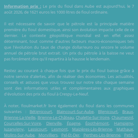
Information prix :
Le prix du fioul dans Aube est aujourd'hui, le 7
août 2026, de 1621 euros les 1000 litres de fioul ordinaire.
Il est nécessaire de savoir que le pétrole est la principale matière
première du fioul domestique, ainsi son évolution impacte celle de ce
dernier. Le contexte géopolitique mondial est en effet assez
déterminant, tout comme d'autres facteurs macro-économiques tels
que l'évolution du taux de change dollar/euro ou encore le volume
annuel de pétrole brut extrait. Un prix du pétrole à la baisse ne veut
pas forcément dire qu'il repartira à la hausse le lendemain.
Restez au courant à chaque fois que le prix du fioul baisse grâce à
notre service d'alertes, afin de réaliser des économies. Les actualités,
conseils et astuces que vous trouvez sur notre site chaque semaine
sont des informations utiles et complémentaires aux graphiques
d'évolution des prix du fioul à Crespy-Le-Neuf.
À noter, fioulmarket.fr livre également du fioul dans les communes
suivantes :
Bétignicourt
,
Blaincourt-Sur-Aube
,
Blignicourt
,
Braux
,
Brienne-La-Vieille
,
Brienne-Le-Château
,
Chalette-Sur-Voire
,
Chaumesnil
,
Courcelles-Sur-Voire
,
Dienville
,
Épagne
,
Épothémont
,
Hampigny
,
Juzanvigny
,
Lassicourt
,
Lesmont
,
Maizières-Lès-Brienne
,
Mathaux
,
Molins-Sur-Aube
,
Morvilliers
,
Pel-Et-Der
,
Perthes-Lès-Brienne
,
Petit-