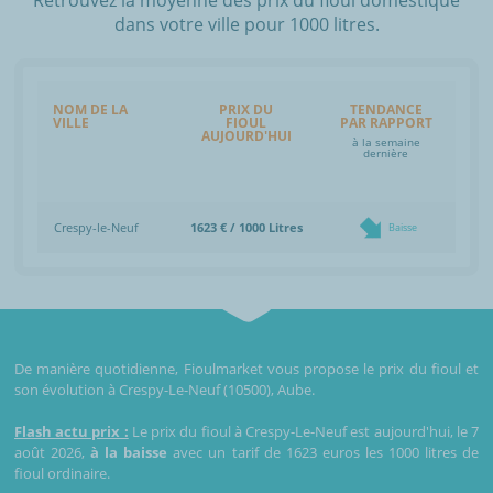
dans votre ville pour 1000 litres.
NOM DE LA
PRIX DU
TENDANCE
VILLE
FIOUL
PAR RAPPORT
AUJOURD'HUI
à la semaine
dernière
Crespy-le-Neuf
1623 € / 1000 Litres
Baisse
De manière quotidienne, Fioulmarket vous propose le prix du fioul et
son évolution à Crespy-Le-Neuf (10500), Aube.
Flash actu prix :
Le prix du fioul à Crespy-Le-Neuf est aujourd'hui, le 7
août 2026,
à la baisse
avec un tarif de 1623 euros les 1000 litres de
fioul ordinaire.