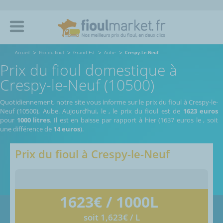
Accueil
Prix du fioul
Grand-Est
Aube
Crespy-Le-Neuf
Prix du fioul domestique à
Crespy-le-Neuf (10500)
Quotidiennement, notre site vous informe sur le prix du fioul à Crespy-le-
Neuf (10500), Aube.
Aujourd’hui, le
,
le prix du fioul est de
1623 euros
pour
1000 litres
. Il est en baisse par rapport à hier (1637 euros le
, soit
une différence de
14 euros
).
Prix du fioul à
Crespy-le-Neuf
1623
€ / 1000L
soit 1,623€ / L