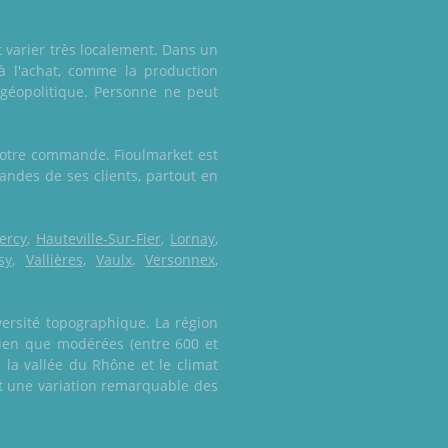
t varier très localement. Dans un
 à l'achat, comme la production
 géopolitique. Personne ne peut
 votre commande. Fioulmarket est
mandes de ses clients, partout en
ercy
,
Hauteville-Sur-Fier
,
Lornay
,
sy
,
Vallières
,
Vaulx
,
Versonnex
,
versité topographique. La région
 bien que modérées (entre 600 et
 la vallée du Rhône et le climat
nt une variation remarquable des