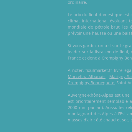
ordinaire.
Le prix du fioul domestique est 
climat international évoluant 
mondiale de pétrole brut, les 
prévoir une hausse ou une baisse
Si vous gardez un œil sur le gr
leader sur la livraison de fioul
France et donc à Crempigny Bo
À noter, fioulmarket.fr livre 
Marcellaz-Albanais
,
Marigny-Sa
Crempigny Bonneguete
, Saint A
Auvergne-Rhône-Alpes est une ré
est prioritairement semblable a
2000 mm par an). Aussi, les rel
montagnard des Alpes à l'Est am
masses d'air : été chaud et sec