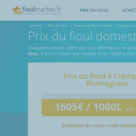
PRIX DU FIOUL
ACHET
Accueil
Prix du fioul
Auvergne-Rhone-Alpes
Haute-Sav
Prix du fioul dome
Quotidiennement, notre site vous informe sur le pri
litres
. Il est en baisse par rapport à hier (1607 euros
Prix du fioul à
Cremp
Bonneguete
1605
€ / 1000L
soit
Evolution du cours cette semai