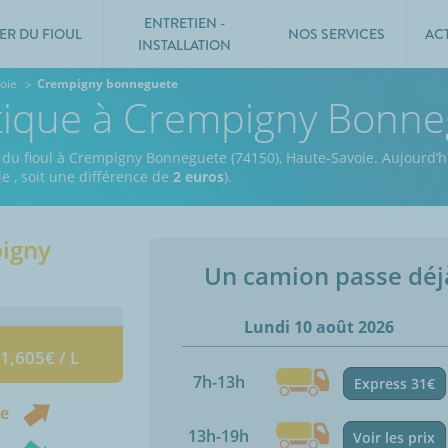
ENTRETIEN -
ER DU FIOUL
NOS SERVICES
AC
INSTALLATION
oie
Crempigny bonneguete
stique à Crempigny Bonne
x du fioul à Crempigny Bonneguete (74150), Haute-Savoie.
Aujourd’h
 le
, soit une différence de
2 euros
).
igny
Un camion passe dé
Lundi 10 août 2026
 1,605€ / L
7h-13h
Express 31€
ne
13h-19h
Voir les prix