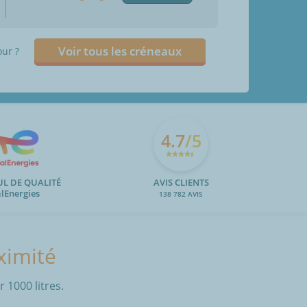
Voir tous les créneaux
our ?
4.7
/5
UL DE QUALITÉ
AVIS CLIENTS
alEnergies
138 782 AVIS
ximité
 1000 litres.