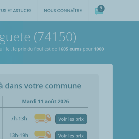
TUS ET ASTUCES
NOUS CONNAÎTRE
guete (74150)
ui, le
,
le prix du fioul est de
1605 euros
pour
1000
jà dans votre commune
Mardi 11 août 2026
7h-13h
Voir les prix
13h-19h
Voir les prix