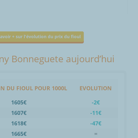
avoir + sur l'évolution du prix du fioul
gny Bonneguete aujourd’hui
N DU FIOUL POUR 1000L
EVOLUTION
1605€
-2€
1607€
-11€
1618€
-47€
1665€
=