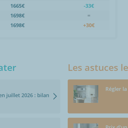
1665€
-33€
1698€
=
1698€
+30€
ater
Les astuces l
Régler la
n juillet 2026 : bilan
Prix d'un