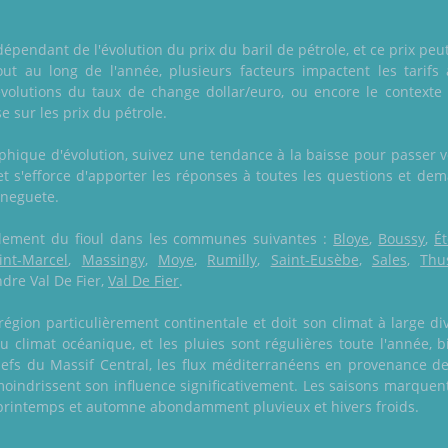
dépendant de l'évolution du prix du baril de pétrole, et ce prix peu
tout au long de l'année, plusieurs facteurs impactent les tarifs
évolutions du taux de change dollar/euro, ou encore le contexte
 sur les prix du pétrole.
aphique d'évolution, suivez une tendance à la baisse pour passer
, et s'efforce d'apporter les réponses à toutes les questions et de
nneguete.
également du fioul dans les communes suivantes :
Bloye
,
Boussy
,
Ét
int-Marcel
,
Massingy
,
Moye
,
Rumilly
,
Saint-Eusèbe
,
Sales
,
Thu
ndre Val De Fier,
Val De Fier
.
gion particulièrement continentale et doit son climat à large di
u climat océanique, et les pluies sont régulières toute l'année,
iefs du Massif Central, les flux méditerranéens en provenance de
oindrissent son influence significativement. Les saisons marque
, printemps et automne abondamment pluvieux et hivers froids.