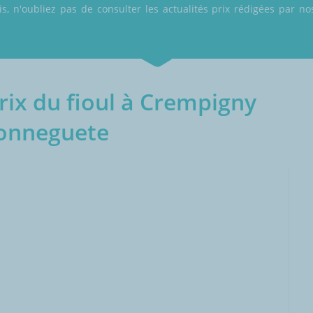
 n'oubliez pas de consulter les actualités prix rédigées par nos
ix du fioul à Crempigny
onneguete
000L