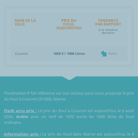
NOM DE LA
PRIX DU
TENDANCE
VILLE
FIOUL
PAR RAPPORT
AUJOURD'HUI
à la semaine
dernière
Couvrot
1650 € / 1000 Litres
Baisse
Fioulmarket.fr fait référence sur son secteur pour vous proposer le prix
du fioul à Couvrot (51300), Marne.
Flash actu prix :
Le prix du fioul à Couvrot est aujourd'hui, le 6 août
2026,
stable
avec un tarif de 1650 euros les 1000 litres de fioul
ordinaire.
Information prix :
Le prix du fioul dans Marne est aujourd'hui, le 6