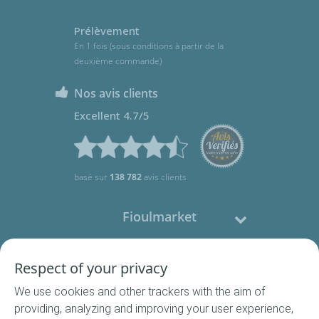
Prélèvement
En 1 fois (sous conditions à partir de la
deuxième commande)
Nos avis clients
Excellent 4.7/5
basé sur
138 782
avis clients
Fioulmarket
Fioul domestique
Respect of your privacy
We use cookies and other trackers with the aim of
Nous contacter
providing, analyzing and improving your user experience,