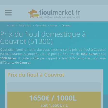
Accueil
Prix du fioul
Grand-Est
Marne
Couvrot
Prix du fioul domestique à
Couvrot (51300)
Quotidiennement, notre site vous informe sur le prix du fioul à Couvrot
(51300), Marne.
Aujourd’hui, le
,
le prix du fioul est de
1650 euros
pour
1000 litres
. Il reste stable par rapport à hier (1650 euros le
, soit une
différence de
0 euro
).
Prix du fioul à
Couvrot
1650
€ / 1000L
soit 1,650€ / L