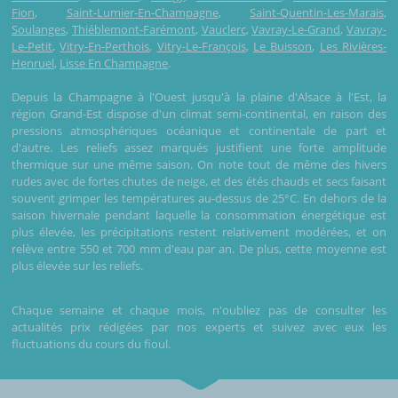
Fion
,
Saint-Lumier-En-Champagne
,
Saint-Quentin-Les-Marais
,
Soulanges
,
Thiéblemont-Farémont
,
Vauclerc
,
Vavray-Le-Grand
,
Vavray-
Le-Petit
,
Vitry-En-Perthois
,
Vitry-Le-François
,
Le Buisson
,
Les Rivières-
Henruel
,
Lisse En Champagne
.
Depuis la Champagne à l'Ouest jusqu'à la plaine d'Alsace à l'Est, la
région Grand-Est dispose d'un climat semi-continental, en raison des
pressions atmosphériques océanique et continentale de part et
d'autre. Les reliefs assez marqués justifient une forte amplitude
thermique sur une même saison. On note tout de même des hivers
rudes avec de fortes chutes de neige, et des étés chauds et secs faisant
souvent grimper les températures au-dessus de 25°C. En dehors de la
saison hivernale pendant laquelle la consommation énergétique est
plus élevée, les précipitations restent relativement modérées, et on
relève entre 550 et 700 mm d'eau par an. De plus, cette moyenne est
plus élevée sur les reliefs.
Chaque semaine et chaque mois, n'oubliez pas de consulter les
actualités prix rédigées par nos experts et suivez avec eux les
fluctuations du cours du fioul.