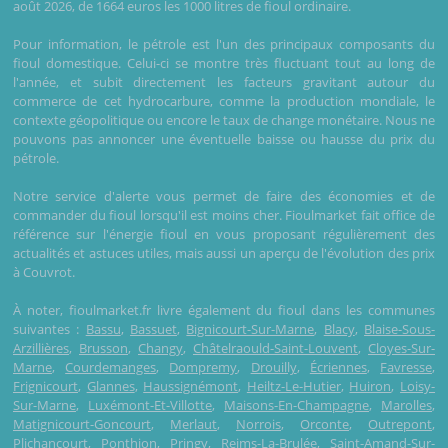
août 2026, de 1664 euros les 1000 litres de fioul ordinaire.
Pour information, le pétrole est l'un des principaux composants du
fioul domestique. Celui-ci se montre très fluctuant tout au long de
l'année, et subit directement les facteurs gravitant autour du
commerce de cet hydrocarbure, comme la production mondiale, le
contexte géopolitique ou encore le taux de change monétaire. Nous ne
pouvons pas annoncer une éventuelle baisse ou hausse du prix du
pétrole.
Notre service d'alerte vous permet de faire des économies et de
commander du fioul lorsqu'il est moins cher. Fioulmarket fait office de
référence sur l'énergie fioul en vous proposant régulièrement des
actualités et astuces utiles, mais aussi un aperçu de l'évolution des prix
à Couvrot.
À noter, fioulmarket.fr livre également du fioul dans les communes
suivantes :
Bassu
,
Bassuet
,
Bignicourt-Sur-Marne
,
Blacy
,
Blaise-Sous-
Arzillières
,
Brusson
,
Changy
,
Châtelraould-Saint-Louvent
,
Cloyes-Sur-
Marne
,
Courdemanges
,
Dompremy
,
Drouilly
,
Écriennes
,
Favresse
,
Frignicourt
,
Glannes
,
Haussignémont
,
Heiltz-Le-Hutier
,
Huiron
,
Loisy-
Sur-Marne
,
Luxémont-Et-Villotte
,
Maisons-En-Champagne
,
Marolles
,
Matignicourt-Goncourt
,
Merlaut
,
Norrois
,
Orconte
,
Outrepont
,
Plichancourt
,
Ponthion
,
Pringy
,
Reims-La-Brulée
,
Saint-Amand-Sur-