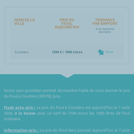
NOM DE LA
PRIX DU
TENDANCE
VILLE
FIOUL
PAR RAPPORT
AUJOURD'HUI
à la semaine
dernière
Courlans
1594 € / 1000 Litres
Baisse
Notre suivi quotidien permet de manière fiable de vous donner le prix
du fioul à Courlans (39570), Jura.
Flash actu prix :
Le prix du fioul à Courlans est aujourd'hui, le 7 août
2026,
à la baisse
avec un tarif de 1594 euros les 1000 litres de fioul
ordinaire.
Information prix :
Le prix du fioul dans Jura est aujourd'hui, le 7 août