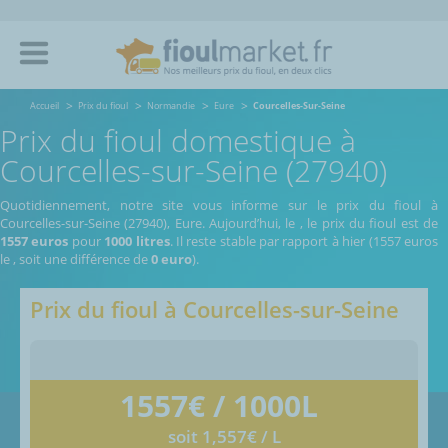
Accueil
Prix du fioul
Normandie
Eure
Courcelles-Sur-Seine
Prix du fioul domestique à
Courcelles-sur-Seine (27940)
Quotidiennement, notre site vous informe sur le prix du fioul à
Courcelles-sur-Seine (27940), Eure.
Aujourd’hui, le
,
le prix du fioul est de
1557 euros
pour
1000 litres
. Il reste stable par rapport à hier (1557 euros
le
, soit une différence de
0 euro
).
Prix du fioul à
Courcelles-sur-Seine
1557
€ / 1000L
soit 1,557€ / L