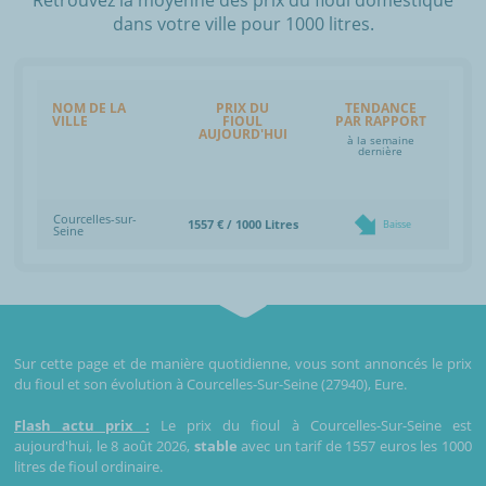
dans votre ville pour 1000 litres.
NOM DE LA
PRIX DU
TENDANCE
VILLE
FIOUL
PAR RAPPORT
AUJOURD'HUI
à la semaine
dernière
Courcelles-sur-
1557 € / 1000 Litres
Baisse
Seine
Sur cette page et de manière quotidienne, vous sont annoncés le prix
du fioul et son évolution à Courcelles-Sur-Seine (27940), Eure.
Flash actu prix :
Le prix du fioul à Courcelles-Sur-Seine est
aujourd'hui, le 8 août 2026,
stable
avec un tarif de 1557 euros les 1000
litres de fioul ordinaire.