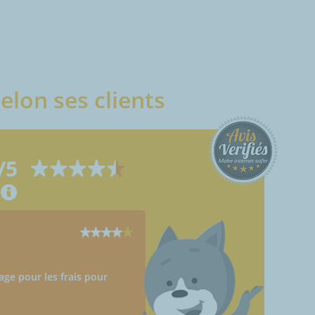
elon ses clients
/5
Anonymous
Courçay (37310)
20/04/2022
ge pour les frais pour
Surcout selon les jours de livrai