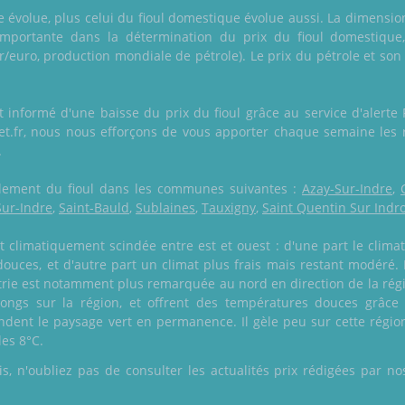
le évolue, plus celui du fioul domestique évolue aussi. La dimensio
portante dans la détermination du prix du fioul domestique,
ar/euro, production mondiale de pétrole). Le prix du pétrole et so
 informé d'une baisse du prix du fioul grâce au service d'alert
ket.fr, nous nous efforçons de vous apporter chaque semaine les 
.
également du fioul dans les communes suivantes :
Azay-Sur-Indre
,
Sur-Indre
,
Saint-Bauld
,
Sublaines
,
Tauxigny
,
Saint Quentin Sur Indro
t climatiquement scindée entre est et ouest : d'une part le clima
ouces, et d'autre part un climat plus frais mais restant modéré. 
étrie est notamment plus remarquée au nord en direction de la rég
 longs sur la région, et offrent des températures douces grâce
endent le paysage vert en permanence. Il gèle peu sur cette régio
es 8°C.
 n'oubliez pas de consulter les actualités prix rédigées par nos