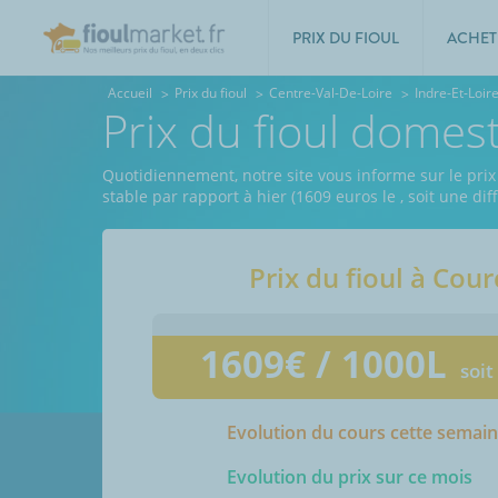
PRIX DU FIOUL
ACHET
Accueil
Prix du fioul
Centre-Val-De-Loire
Indre-Et-Loir
Prix du fioul domes
Quotidiennement, notre site vous informe sur le prix 
stable par rapport à hier (1609 euros le
, soit une di
Prix du fioul à
Cour
1609
€ / 1000L
soit
Evolution du cours cette semai
Evolution du prix sur ce mois