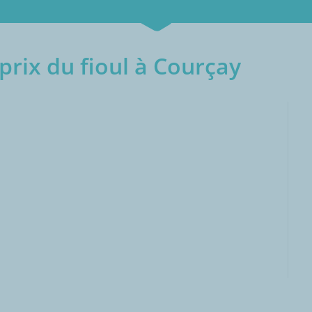
rix du fioul à Courçay
000L