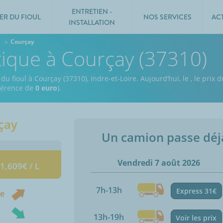
ENTRETIEN -
ER DU FIOUL
NOS SERVICES
AC
INSTALLATION
e
Courçay
tique à Courçay (37310)
du fioul à Courçay (37310), Indre-et-Loire.
Aujourd’hui, le
,
le prix d
fférence de
0 euro
).
çay
Un camion passe dé
Vendredi 7 août 2026
 1,609€ / L
7h-13h
Express 31€
ne
13h-19h
Voir les prix