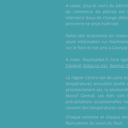
A savoir, plus le cours du pétro
du commerce du pétrole est im
intervenir (taux de change doll
personne ne peut maîtriser.
Faites des économies en restant
seule information sur fioulmar
sur le fioul et son prix à Courçay
À noter, fioulmarket.fr livre 
Cigogné
,
Dolus-Le-Sec
,
Reignac-
La région Centre-Val-de-Loire es
températures annuelles plutôt d
prioritairement sec, la pluviom
Massif Central. Les étés sont
précipitations occasionnelles r
souvent des températures sous l
Chaque semaine et chaque mois,
fluctuations du cours du fioul.