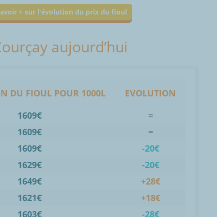
avoir + sur l'évolution du prix du fioul
 Courçay aujourd’hui
N DU FIOUL POUR 1000L
EVOLUTION
1609€
=
1609€
=
1609€
-20€
1629€
-20€
1649€
+28€
1621€
+18€
1603€
-28€