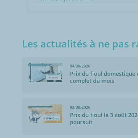
Les actualités à ne pas r
04/08/2026
Prix du fioul domestique e
complet du mois
Anonymo
Courçay (37310
03/08/2026
29/11/2020
Prix du fioul le 3 août 202
Filiale de Tota
poursuit