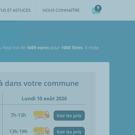
TUS ET ASTUCES
NOUS CONNAÎTRE
u fioul est de
1609 euros
pour
1000 litres
. Il reste
jà dans votre commune
Lundi 10 août 2026
7h-13h
Voir les prix
13h-19h
Voir les prix