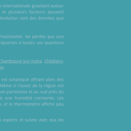
n internationale gravitant autour
 et plusieurs facteurs peuvent
n évolution sont des données que
e Fioulmarket. Ne perdez pas une
réponses à toutes vos questions
Chambourg-Sur-Indre
,
Chédigny
,
is
.
t est océanique offrant alors des
Même si l'ouest de la région est
ion parisienne et au sud près du
 à une humidité constante. Les
n, et le thermomètre affiche peu
 experts et suivez avec eux les