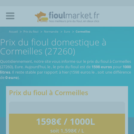
Accueil
Prix du fioul
Normandie
Eure
Cormeilles
Prix du fioul domestique à
Cormeilles (27260)
Quotidiennement, notre site vous informe sur le prix du fioul à Cormeilles
(27260), Eure.
Aujourd’hui, le
,
le prix du fioul est de
1598 euros
pour
1000
litres
. Il reste stable par rapport à hier (1598 euros le
, soit une différence
de
0 euro
).
Prix du fioul à
Cormeilles
1598
€ / 1000L
soit 1,598€ / L