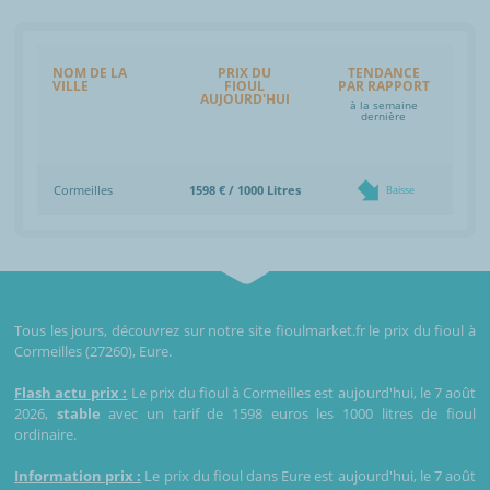
NOM DE LA
PRIX DU
TENDANCE
VILLE
FIOUL
PAR RAPPORT
AUJOURD'HUI
à la semaine
dernière
Cormeilles
1598 € / 1000 Litres
Baisse
Tous les jours, découvrez sur notre site fioulmarket.fr le prix du fioul à
Cormeilles (27260), Eure.
Flash actu prix :
Le prix du fioul à Cormeilles est aujourd'hui, le 7 août
2026,
stable
avec un tarif de 1598 euros les 1000 litres de fioul
ordinaire.
Information prix :
Le prix du fioul dans Eure est aujourd'hui, le 7 août