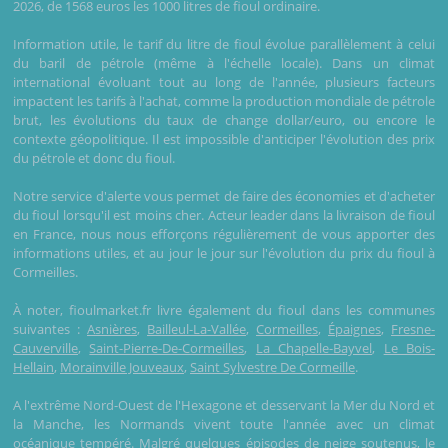
2026, de 1568 euros les 1000 litres de fioul ordinaire.
Information utile, le tarif du litre de fioul évolue parallèlement à celui
du baril de pétrole (même à l'échelle locale). Dans un climat
international évoluant tout au long de l'année, plusieurs facteurs
impactent les tarifs à l'achat, comme la production mondiale de pétrole
brut, les évolutions du taux de change dollar/euro, ou encore le
contexte géopolitique. Il est impossible d'anticiper l'évolution des prix
du pétrole et donc du fioul.
Notre service d'alerte vous permet de faire des économies et d'acheter
du fioul lorsqu'il est moins cher. Acteur leader dans la livraison de fioul
en France, nous nous efforçons régulièrement de vous apporter des
informations utiles, et au jour le jour sur l'évolution du prix du fioul à
Cormeilles.
À noter, fioulmarket.fr livre également du fioul dans les communes
suivantes :
Asnières
,
Bailleul-La-Vallée
,
Cormeilles
,
Épaignes
,
Fresne-
Cauverville
,
Saint-Pierre-De-Cormeilles
,
La Chapelle-Bayvel
,
Le Bois-
Hellain
,
Morainville Jouveaux
,
Saint Sylvestre De Cormeille
.
A l'extrême Nord-Ouest de l'Hexagone et desservant la Mer du Nord et
la Manche, les Normands vivent toute l'année avec un climat
océanique tempéré. Malgré quelques épisodes de neige soutenus, le