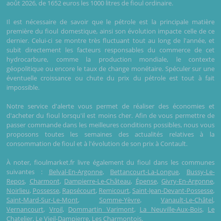
août 2026, de 1652 euros les 1000 litres de fioul ordinaire.
Il est nécessaire de savoir que le pétrole est la principale matière
première du fioul domestique, ainsi son évolution impacte celle de ce
dernier. Celui-ci se montre très fluctuant tout au long de l'année, et
subit directement les facteurs responsables du commerce de cet
hydrocarbure, comme la production mondiale, le contexte
géopolitique ou encore le taux de change monétaire. Spéculer sur une
éventuelle croissance ou chute du prix du pétrole est tout à fait
impossible.
Notre service d'alerte vous permet de réaliser des économies et
d'acheter du fioul lorsqu'il est moins cher. Afin de vous permettre de
passer commande dans les meilleures conditions possibles, nous vous
proposons toutes les semaines des actualités relatives à la
consommation de fioul et à l'évolution de son prix à Contault.
À noter, fioulmarket.fr livre également du fioul dans les communes
suivantes :
Belval-En-Argonne
,
Bettancourt-La-Longue
,
Bussy-Le-
Repos
,
Charmont
,
Dampierre-Le-Château
,
Épense
,
Givry-En-Argonne
,
Noirlieu
,
Possesse
,
Rapsécourt
,
Remicourt
,
Saint-Jean-Devant-Possesse
,
Saint-Mard-Sur-Le-Mont
,
Somme-Yèvre
,
Vanault-Le-Châtel
,
Vernancourt
,
Vroil
,
Dommartin Varimont
,
La Neuville-Aux-Bois
,
Le
Chatelier
,
Le Vieil-Dampierre
,
Les Charmontois
.