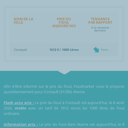
NOM DE LA
PRIX DU
TENDANCE
VILLE
FIOUL
PAR RAPPORT
AUJOURD'HUI
à la semaine
dernière
Contault
1612 € / 1000 Litres
Baisse
Afin d'être informé sur le prix du fioul, Fioulmarket vous le propose
quotidiennement pour Contault (51330), Marne.
Flash actu prix :
Le prix du fioul à Contault est aujourd'hui, le 8 août
2026,
stable
avec un tarif de 1612 euros les 1000 litres de fioul
ordinaire.
Information prix :
Le prix du fioul dans Marne est aujourd'hui, le 8