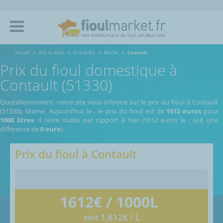
Accueil
Prix du fioul
Grand-Est
Marne
Contault
Prix du fioul domestique à
Contault (51330)
Quotidiennement, notre site vous informe sur le prix du fioul à Contault
(51330), Marne.
Aujourd’hui, le
,
le prix du fioul est de
1612 euros
pour
1000 litres
. Il reste stable par rapport à hier (1612 euros le
, soit une
différence de
0 euro
).
Prix du fioul à
Contault
1612
€ / 1000L
soit 1,612€ / L