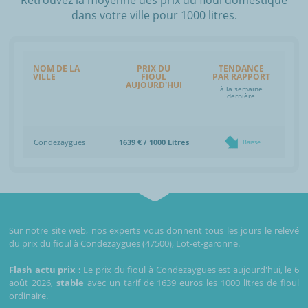
dans votre ville pour 1000 litres.
NOM DE LA
PRIX DU
TENDANCE
VILLE
FIOUL
PAR RAPPORT
AUJOURD'HUI
à la semaine
dernière
Condezaygues
1639 € / 1000 Litres
Baisse
Sur notre site web, nos experts vous donnent tous les jours le relevé
du prix du fioul à Condezaygues (47500), Lot-et-garonne.
Flash actu prix :
Le prix du fioul à Condezaygues est aujourd'hui, le 6
août 2026,
stable
avec un tarif de 1639 euros les 1000 litres de fioul
ordinaire.