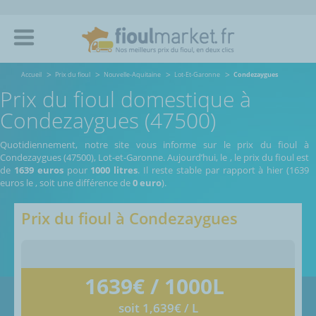
Accueil
Prix du fioul
Nouvelle-Aquitaine
Lot-Et-Garonne
Condezaygues
Prix du fioul domestique à
Condezaygues (47500)
Quotidiennement, notre site vous informe sur le prix du fioul à
Condezaygues (47500), Lot-et-Garonne.
Aujourd’hui, le
,
le prix du fioul est
de
1639 euros
pour
1000 litres
. Il reste stable par rapport à hier (1639
euros le
, soit une différence de
0 euro
).
Prix du fioul à
Condezaygues
1639
€ / 1000L
soit 1,639€ / L