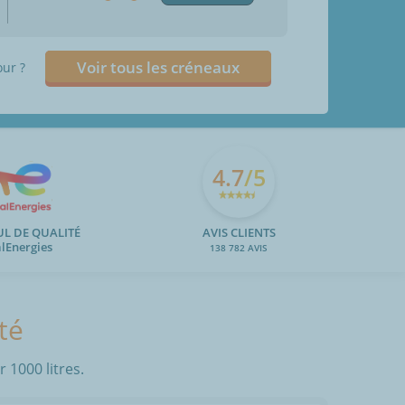
Voir tous les créneaux
our ?
4.7
/5
UL DE QUALITÉ
AVIS CLIENTS
alEnergies
138 782 AVIS
té
 1000 litres.