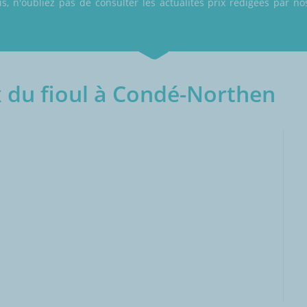
 n'oubliez pas de consulter les actualités prix rédigées par nos
 du fioul à Condé-Northen
000L