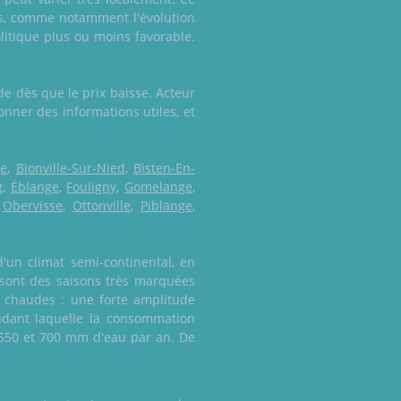
es, comme notamment l'évolution
litique plus ou moins favorable.
e dès que le prix baisse. Acteur
nner des informations utiles, et
ge
,
Bionville-Sur-Nied
,
Bisten-En-
g
,
Éblange
,
Fouligny
,
Gomelange
,
,
Obervisse
,
Ottonville
,
Piblange
,
d'un climat semi-continental, en
 sont des saisons très marquées
 chaudes : une forte amplitude
ndant laquelle la consommation
e 550 et 700 mm d'eau par an. De