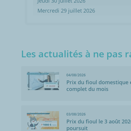
Jeudi 30 juillet 2026
Mercredi 29 juillet 2026
Les actualités à ne pas r
04/08/2026
Prix du fioul domestique e
complet du mois
Anonymo
Condé-Northen
03/08/2026
17/07/2015
Prix du fioul le 3 août 202
Point(s) positif
poursuit