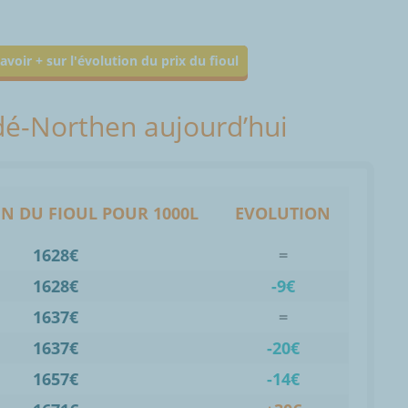
avoir + sur l'évolution du prix du fioul
ndé-Northen aujourd’hui
N DU FIOUL POUR 1000L
EVOLUTION
1628€
=
1628€
-9€
1637€
=
1637€
-20€
1657€
-14€