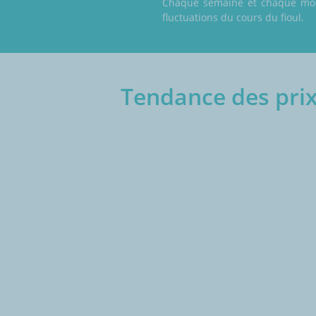
Chaque semaine et chaque mois,
fluctuations du cours du fioul.
Tendance des prix
€/1