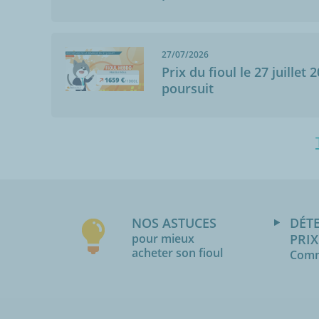
à une Remarque
reclamation. T
27/07/2026
Prix du fioul le 27 juillet 
poursuit
NOS ASTUCES
DÉT
pour mieux
PRIX
acheter son fioul
Comm