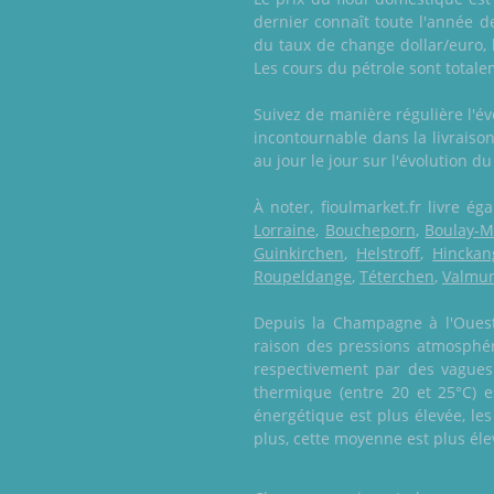
dernier connaît toute l'année 
du taux de change dollar/euro, 
Les cours du pétrole sont totale
Suivez de manière régulière l'é
incontournable dans la livraiso
au jour le jour sur l'évolution d
À noter, fioulmarket.fr livre 
Lorraine
,
Boucheporn
,
Boulay-M
Guinkirchen
,
Helstroff
,
Hinckan
Roupeldange
,
Téterchen
,
Valmun
Depuis la Champagne à l'Ouest j
raison des pressions atmosphér
respectivement par des vagues
thermique (entre 20 et 25°C) 
énergétique est plus élevée, le
plus, cette moyenne est plus élev