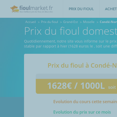
PRIX DU FIOUL
ACHET
Accueil
Prix du fioul
Grand-Est
Moselle
Condé-Nor
Prix du fioul dome
Quotidiennement, notre site vous informe sur le prix
stable par rapport à hier (1628 euros le
, soit une di
Prix du fioul à
Condé-N
1628
€ / 1000L
soit
Evolution du cours cette semai
Evolution du prix sur ce mois