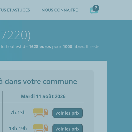
TUS ET ASTUCES
NOUS CONNAÎTRE
57220)
 du fioul est de
1628 euros
pour
1000 litres
. Il reste
jà dans votre commune
Mardi 11 août 2026
7h-13h
Voir les prix
13h-19h
Voir les prix