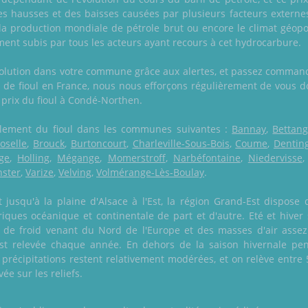
des hausses et des baisses causées par plusieurs facteurs extern
la production mondiale de pétrole brut ou encore le climat géopo
ment subis par tous les acteurs ayant recours à cet hydrocarbure.
volution dans votre commune grâce aux alertes, et passez command
n de fioul en France, nous nous efforçons régulièrement de vous do
u prix du fioul à Condé-Northen.
également du fioul dans les communes suivantes :
Bannay
,
Bettan
oselle
,
Brouck
,
Burtoncourt
,
Charleville-Sous-Bois
,
Coume
,
Dentin
ge
,
Holling
,
Mégange
,
Momerstroff
,
Narbéfontaine
,
Niedervisse
ster
,
Varize
,
Velving
,
Volmérange-Lès-Boulay
.
usqu'à la plaine d'Alsace à l'Est, la région Grand-Est dispose 
iques océanique et continentale de part et d'autre. Eté et hiver
 de froid venant du Nord de l'Europe et des masses d'air assez
est relevée chaque année. En dehors de la saison hivernale pe
s précipitations restent relativement modérées, et on relève entr
ée sur les reliefs.