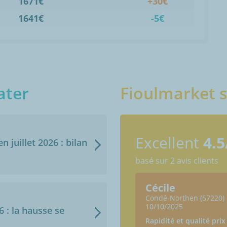
1671€
+30€
1641€
-5€
ater
Fioulmarket s
Excellent
4.5
n juillet 2026 : bilan
basé sur 2 avis clients
us
Cécile
 (57220)
Condé-Northen (57220)
10/10/2025
6 : la hausse se
(s) : respect du délai, réactivité suite
Rapidité et qualité prix