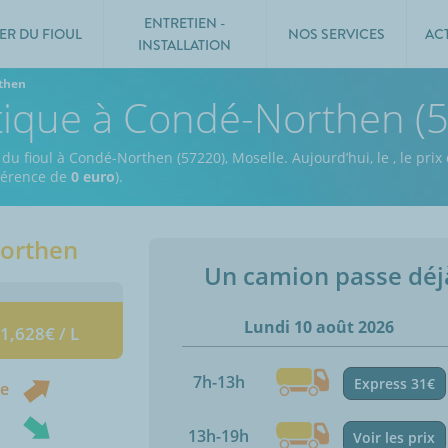
ENTRETIEN -
ER DU FIOUL
NOS SERVICES
AC
INSTALLATION
then
stique à Condé-Northen (
 du fioul à Condé-Northen (57220), Moselle.
Aujourd’hui, le
,
le prix
fférence de
0 euro
).
orthen
Un camion passe dé
Lundi 10 août 2026
 1,628€ / L
7h-13h
Express 31€
ne
13h-19h
Voir les prix