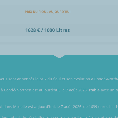
PRIX DU FIOUL AUJOURD'HUI
1628 € / 1000 Litres
, vous sont annoncés le prix du fioul et son évolution à Condé-North
l à Condé-Northen est aujourd'hui, le 7 août 2026,
stable
avec un ta
ul dans Moselle est aujourd'hui, le 7 août 2026, de 1639 euros les 10
 dépendant de l'évolution du cours du baril de pétrole, et ce prix