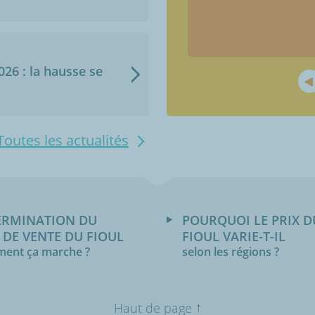
 / question. prise en compte de la
rès correct,
...
Lire la suite
2026 : la hausse se
Toutes les actualités
ERMINATION DU
POURQUOI LE PRIX D
 DE VENTE DU FIOUL
FIOUL VARIE-T-IL
ent ça marche ?
selon les régions ?
↑
Haut de page