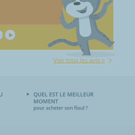
à une Remarque / question. pris
reclamation. Très correct,
...
Lire
Voir tous les avis >
U
QUEL EST LE MEILLEUR
MOMENT
pour acheter son fioul ?