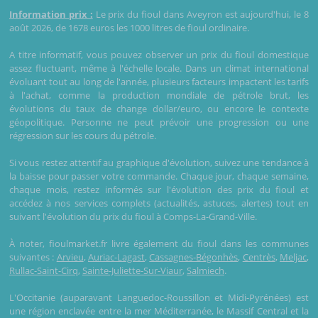
Information prix :
Le prix du fioul dans Aveyron est aujourd'hui, le 8
août 2026, de 1678 euros les 1000 litres de fioul ordinaire.
A titre informatif, vous pouvez observer un prix du fioul domestique
assez fluctuant, même à l'échelle locale. Dans un climat international
évoluant tout au long de l'année, plusieurs facteurs impactent les tarifs
à l'achat, comme la production mondiale de pétrole brut, les
évolutions du taux de change dollar/euro, ou encore le contexte
géopolitique. Personne ne peut prévoir une progression ou une
régression sur les cours du pétrole.
Si vous restez attentif au graphique d'évolution, suivez une tendance à
la baisse pour passer votre commande. Chaque jour, chaque semaine,
chaque mois, restez informés sur l'évolution des prix du fioul et
accédez à nos services complets (actualités, astuces, alertes) tout en
suivant l'évolution du prix du fioul à Comps-La-Grand-Ville.
À noter, fioulmarket.fr livre également du fioul dans les communes
suivantes :
Arvieu
,
Auriac-Lagast
,
Cassagnes-Bégonhès
,
Centrès
,
Meljac
,
Rullac-Saint-Cirq
,
Sainte-Juliette-Sur-Viaur
,
Salmiech
.
L'Occitanie (auparavant Languedoc-Roussillon et Midi-Pyrénées) est
une région enclavée entre la mer Méditerranée, le Massif Central et la