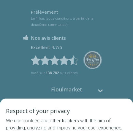
Prélèvement
En 1 fois (sous conditions à partir de la
deuxième commande)
Nos avis clients
Excellent 4.7/5
basé sur
138 782
avis clients
Fioulmarket
Fioul domestique
Respect of your privacy
We use cookies and other trackers with the aim of
Nous contacter
providing, analyzing and improving your user experience,