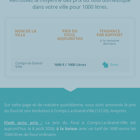
dans votre ville pour 1000 litres.
NOM DE LA
PRIX DU
TENDANCE
VILLE
FIOUL
PAR RAPPORT
AUJOURD'HUI
à la semaine
dernière
Comps-la-Grand-
1690 € / 1000 Litres
Baisse
Ville
Sur cette page et de manière quotidienne, vous sont annoncés le prix
du fioul et son évolution à Comps-La-Grand-Ville (12120), Aveyron.
Flash actu prix :
Le prix du fioul à Comps-La-Grand-Ville est
aujourd'hui, le 8 août 2026,
à la baisse
avec un tarif de 1690 euros les
1000 litres de fioul ordinaire.