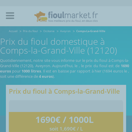
Accueil
Prix du fioul
Occitanie
Aveyron
Comps-La-Grand-Ville
Prix du fioul domestique à
Comps-la-Grand-Ville (12120)
Quotidiennement, notre site vous informe sur le prix du fioul à Comps-la-
Grand-Ville (12120), Aveyron.
Aujourd’hui, le
,
le prix du fioul est de
1690
euros
pour
1000 litres
. Il est en baisse par rapport à hier (1694 euros le
,
soit une différence de
4 euros
).
Prix du fioul à
Comps-la-Grand-Ville
1690
€ / 1000L
soit 1,690€ / L