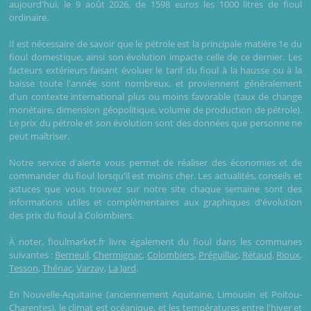
aujourd'hui, le 9 août 2026, de 1598 euros les 1000 litres de fioul
ordinaire.
Il est nécessaire de savoir que le pétrole est la principale matière 1e du
fioul domestique, ainsi son évolution impacte celle de ce dernier. Les
facteurs extérieurs faisant évoluer le tarif du fioul à la hausse ou à la
baisse toute l'année sont nombreux, et proviennent généralement
d'un contexte international plus ou moins favorable (taux de change
monétaire, dimension géopolitique, volume de production de pétrole).
Le prix du pétrole et son évolution sont des données que personne ne
peut maîtriser.
Notre service d'alerte vous permet de réaliser des économies et de
commander du fioul lorsqu'il est moins cher. Les actualités, conseils et
astuces que vous trouvez sur notre site chaque semaine sont des
informations utiles et complémentaires aux graphiques d'évolution
des prix du fioul à Colombiers.
À noter, fioulmarket.fr livre également du fioul dans les communes
suivantes :
Berneuil
,
Chermignac
,
Colombiers
,
Préguillac
,
Rétaud
,
Rioux
,
Tesson
,
Thénac
,
Varzay
,
La Jard
.
En Nouvelle-Aquitaine (anciennement Aquitaine, Limousin et Poitou-
Charentes), le climat est océanique, et les températures entre l'hiver et