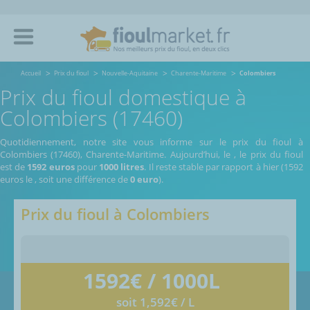
Accueil
Prix du fioul
Nouvelle-Aquitaine
Charente-Maritime
Colombiers
Prix du fioul domestique à
Colombiers (17460)
Quotidiennement, notre site vous informe sur le prix du fioul à
Colombiers (17460), Charente-Maritime.
Aujourd’hui, le
,
le prix du fioul
est de
1592 euros
pour
1000 litres
. Il reste stable par rapport à hier (1592
euros le
, soit une différence de
0 euro
).
Prix du fioul à
Colombiers
1592
€ / 1000L
soit 1,592€ / L