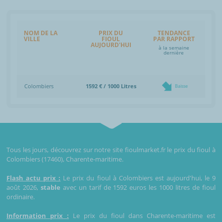
NOM DE LA
PRIX DU
TENDANCE
VILLE
FIOUL
PAR RAPPORT
AUJOURD'HUI
à la semaine
dernière
Colombiers
1592 € / 1000 Litres
Baisse
Tous les jours, découvrez sur notre site fioulmarket.fr le prix du fioul à
Colombiers (17460), Charente-maritime.
Flash actu prix :
Le prix du fioul à Colombiers est aujourd'hui, le 9
août 2026,
stable
avec un tarif de 1592 euros les 1000 litres de fioul
ordinaire.
Information prix :
Le prix du fioul dans Charente-maritime est