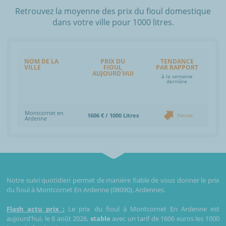
Retrouvez la moyenne des prix du fioul domestique
dans votre ville pour 1000 litres.
NOM DE LA
PRIX DU
TENDANCE
VILLE
FIOUL
PAR RAPPORT
AUJOURD'HUI
à la semaine
dernière
Montcornet en
1606 € / 1000 Litres
Hausse
Ardenne
Notre suivi quotidien permet de manière fiable de vous donner le prix
du fioul à Montcornet En Ardenne (08090), Ardennes.
Flash actu prix :
Le prix du fioul à Montcornet En Ardenne est
aujourd'hui, le 8 août 2026,
stable
avec un tarif de 1606 euros les 1000