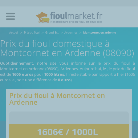
Accueil
Prix du fioul
Grand-Est
Ardennes
Montcornet en ardenne
Prix du fioul domestique à
Montcornet en Ardenne (08090)
Quotidiennement, notre site vous informe sur le prix du fioul à
Montcornet en Ardenne (08090), Ardennes.
Aujourd’hui, le
,
le prix du fioul
est de
1606 euros
pour
1000 litres
. Il reste stable par rapport à hier (1606
euros le
, soit une différence de
0 euro
).
Prix du fioul à
Montcornet en
Ardenne
1606
€ / 1000L