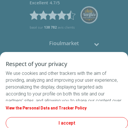
Excellent 4.7/5
basé sur
138 782
avis clients
Fioulmarket
Fioul domestique
Respect of your privacy
We use cookies and other trackers with the aim of
Nous contacter
providing, analyzing and improving your user experience,
personalizing the display, displaying targeted ads
Suivez-nous
according to your profile on both this site and our
partners' sites, and allowing you to share our content over
social media. In accordance with French legislation,
View the Personal Data and Tracker Policy
certain audience measurement cookies are stored by
default. You can change your cookie settings at any time
I accept
Conditions Générales de Vente