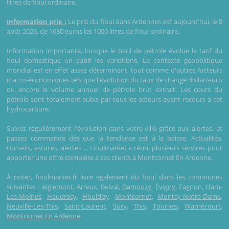
litres de fioul ordinaire.
Information prix :
Le prix du fioul dans Ardennes est aujourd'hui, le 8
août 2026, de 1630 euros les 1000 litres de fioul ordinaire.
Information importante, lorsque le baril de pétrole évolue le tarif du
fioul domestique en subit les variations. Le contexte géopolitique
mondial est en effet assez déterminant, tout comme d'autres facteurs
macro-économiques tels que l'évolution du taux de change dollar/euro
ou encore le volume annuel de pétrole brut extrait. Les cours du
pétrole sont totalement subis par tous les acteurs ayant recours à cet
hydrocarbure.
Suivez régulièrement l'évolution dans votre ville grâce aux alertes, et
passez commande dès que la tendance est à la baisse. Actualités,
conseils, astuces, alertes ... Fioulmarket a réuni plusieurs services pour
apporter une offre complète à ses clients à Montcornet En Ardenne.
À noter, fioulmarket.fr livre également du fioul dans les communes
suivantes :
Aiglemont
,
Arreux
,
Belval
,
Damouzy
,
Évigny
,
Fagnon
,
Ham-
Les-Moines
,
Haudrecy
,
Houldizy
,
Montcornet
,
Montcy-Notre-Dame
,
Neuville-Lès-This
,
Saint-Laurent
,
Sury
,
This
,
Tournes
,
Warnécourt
,
Montcornet En Ardenne
.