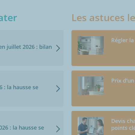
ater
Les astuces l
Régler la
n juillet 2026 : bilan
Prix d'un
6 : la hausse se
Devis cha
2026 : la hausse se
points cl