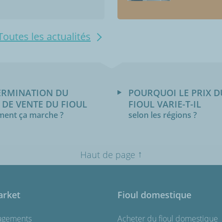
Toutes les actualités
ERMINATION DU
POURQUOI LE PRIX D
 DE VENTE DU FIOUL
FIOUL VARIE-T-IL
ent ça marche ?
selon les régions ?
↑
Haut de page
arket
Fioul domestique
agements
Acheter du fioul domestique