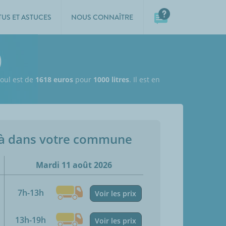
TUS ET ASTUCES
NOUS CONNAÎTRE
)
ioul est de
1618 euros
pour
1000 litres
. Il est en
jà dans votre commune
Mardi 11 août 2026
7h-13h
Voir les prix
13h-19h
Voir les prix