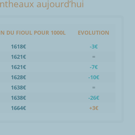
Cintheaux aujourd’hui
N DU FIOUL POUR 1000L
EVOLUTION
1618€
-3€
1621€
=
1621€
-7€
1628€
-10€
1638€
=
1638€
-26€
1664€
+3€