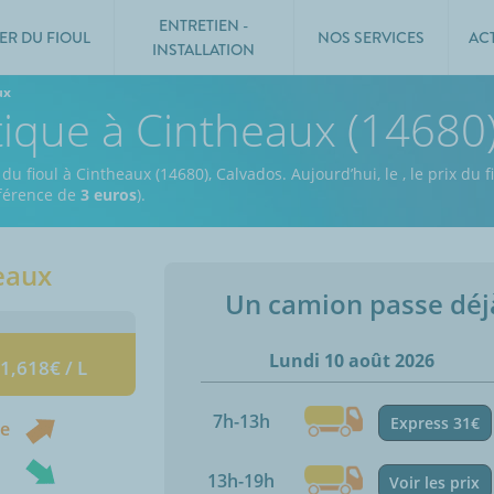
ENTRETIEN -
ER DU FIOUL
NOS SERVICES
AC
INSTALLATION
ux
tique à Cintheaux (14680
 du fioul à Cintheaux (14680), Calvados.
Aujourd’hui, le
,
le prix du f
ifférence de
3 euros
).
eaux
Un camion passe dé
Lundi 10 août 2026
 1,618€ / L
7h-13h
Express 31€
ne
13h-19h
Voir les prix