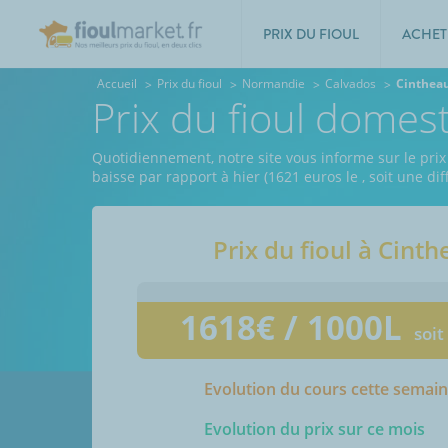
PRIX DU FIOUL
ACHET
Accueil
Prix du fioul
Normandie
Calvados
Cinthea
Prix du fioul domes
Quotidiennement, notre site vous informe sur le prix
baisse par rapport à hier (1621 euros le
, soit une d
Prix du fioul à
Cinth
1618
€ / 1000L
soit
Evolution du cours cette semai
Evolution du prix sur ce mois