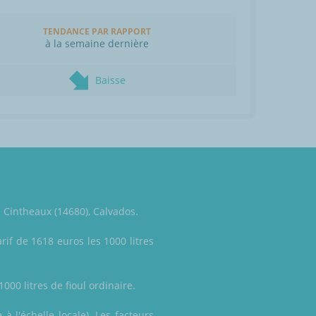
TENDANCE PAR RAPPORT
à la semaine dernière
Baisse
à Cintheaux (14680), Calvados.
rif de 1618 euros les 1000 litres
000 litres de fioul ordinaire.
à l'échelle locale). Les facteurs