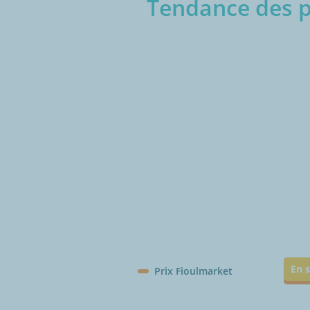
Tendance des pr
€/1
En s
Prix Fioulmarket