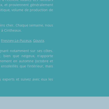
eux, et proviennent généralement
litique, volume de production de
moins cher. Chaque semaine, nous
l à Cintheaux.
,
Fresney-Le-Puceux
,
Gouvix
.
ignant notamment sur ses côtes.
r, bien que neigeux, n'apporte
ièrement en automne (octobre et
ensoleillés que l’intérieur, mais
 experts et suivez avec eux les