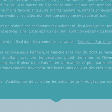
arif du fioul à la hausse ou à la baisse toute l'année sont nombr
s ou moins favorable (taux de change monétaire, dimension géopo
 son évolution sont des données que personne ne peut maîtriser.
met de réaliser des économies et d'acheter du fioul lorsqu'il est 
 et astuces, ainsi qu'un aperçu clair sur l'évolution des prix du fiou
alement du fioul dans les communes suivantes :
Bretteville-Sur-Laize
ie est océanique tempéré, la Manche et la Mer du Nord se rejo
 étouffant, avec des températures plutôt clémentes, et l'hive
surprise, il pleut toute l'année en Normandie, et plus particul
s zones côtières traversent des hivers plus doux et des étés plus 
 n'oubliez pas de consulter les actualités prix rédigées par nos