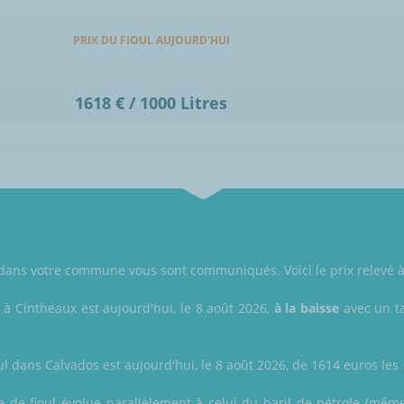
PRIX DU FIOUL AUJOURD'HUI
1618 € / 1000 Litres
ul dans votre commune vous sont communiqués. Voici le prix relevé 
l à Cintheaux est aujourd'hui, le 8 août 2026,
à la baisse
avec un ta
ul dans Calvados est aujourd'hui, le 8 août 2026, de 1614 euros les 1
tre de fioul évolue parallèlement à celui du baril de pétrole (même 