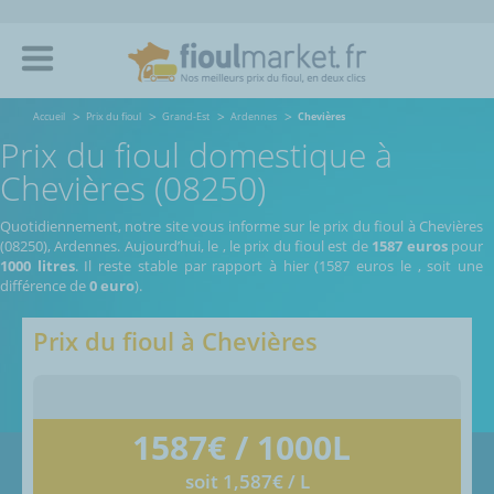
Accueil
Prix du fioul
Grand-Est
Ardennes
Chevières
Prix du fioul domestique à
Chevières (08250)
Quotidiennement, notre site vous informe sur le prix du fioul à Chevières
(08250), Ardennes.
Aujourd’hui, le
,
le prix du fioul est de
1587 euros
pour
1000 litres
. Il reste stable par rapport à hier (1587 euros le
, soit une
différence de
0 euro
).
Prix du fioul à
Chevières
1587
€ / 1000L
soit 1,587€ / L