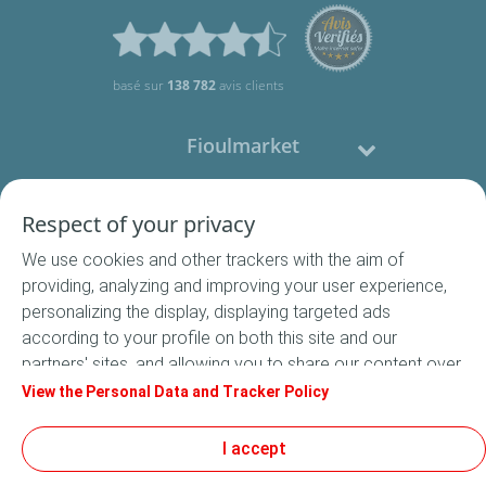
basé sur
138 782
avis clients
Fioulmarket
Fioul domestique
Respect of your privacy
We use cookies and other trackers with the aim of
Nous contacter
providing, analyzing and improving your user experience,
personalizing the display, displaying targeted ads
Suivez-nous
according to your profile on both this site and our
partners' sites, and allowing you to share our content over
social media. In accordance with French legislation,
View the Personal Data and Tracker Policy
certain audience measurement cookies are stored by
default. You can change your cookie settings at any time
I accept
Conditions Générales de Vente
by clicking on the "Manage my cookies" button. By clicking