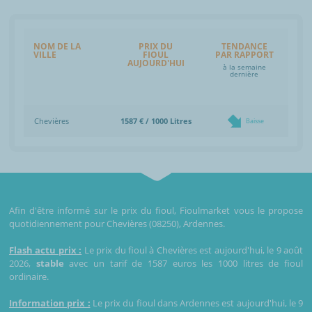
NOM DE LA
PRIX DU
TENDANCE
VILLE
FIOUL
PAR RAPPORT
AUJOURD'HUI
à la semaine
dernière
Chevières
1587 € / 1000 Litres
Baisse
Afin d'être informé sur le prix du fioul, Fioulmarket vous le propose
quotidiennement pour Chevières (08250), Ardennes.
Flash actu prix :
Le prix du fioul à Chevières est aujourd'hui, le 9 août
2026,
stable
avec un tarif de 1587 euros les 1000 litres de fioul
ordinaire.
Information prix :
Le prix du fioul dans Ardennes est aujourd'hui, le 9