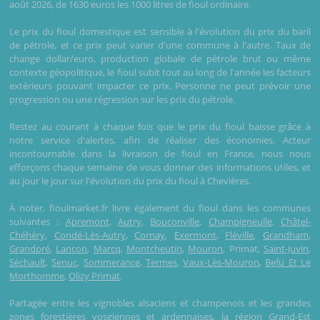
août 2026, de 1630 euros les 1000 litres de fioul ordinaire.
Le prix du fioul domestique est sensible à l'évolution du prix du baril
de pétrole, et ce prix peut varier d'une commune à l'autre. Taux de
change dollar/euro, production globale de pétrole brut ou même
contexte géopolitique, le fioul subit tout au long de l'année les facteurs
extérieurs pouvant impacter ce prix. Personne ne peut prévoir une
progression ou une régression sur les prix du pétrole.
Restez au courant à chaque fois que le prix du fioul baisse grâce à
notre service d'alertes, afin de réaliser des économies. Acteur
incontournable dans la livraison de fioul en France, nous nous
efforçons chaque semaine de vous donner des informations utiles, et
au jour le jour sur l'évolution du prix du fioul à Chevières.
À noter, fioulmarket.fr livre également du fioul dans les communes
suivantes :
Apremont
,
Autry
,
Bouconville
,
Champigneulle
,
Châtel-
Chéhéry
,
Condé-Lès-Autry
,
Cornay
,
Exermont
,
Fléville
,
Grandham
,
Grandpré
,
Lançon
,
Marcq
,
Montcheutin
,
Mouron
, Primat,
Saint-Juvin
,
Séchault
,
Senuc
,
Sommerance
,
Termes
,
Vaux-Lès-Mouron
,
Befu Et Le
Morthomme
,
Olizy Primat
.
Partagée entre les vignobles alsaciens et champenois et les grandes
zones forestières vosgiennes et ardennaises, la région Grand-Est