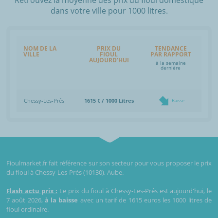
dans votre ville pour 1000 litres.
NOM DE LA
PRIX DU
TENDANCE
VILLE
FIOUL
PAR RAPPORT
AUJOURD'HUI
à la semaine
dernière
Chessy-Les-Prés
1615 € / 1000 Litres
Baisse
Fioulmarket.fr fait référence sur son secteur pour vous proposer le prix
du fioul à Chessy-Les-Prés (10130), Aube.
Flash actu prix :
Le prix du fioul à Chessy-Les-Prés est aujourd'hui, le
7 août 2026,
à la baisse
avec un tarif de 1615 euros les 1000 litres de
fioul ordinaire.