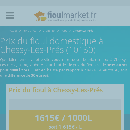
Accueil
Prix du fioul
Grand-Est
Aube
Chessy-Les-Prés
Prix du fioul domestique à
Chessy-Les-Prés (10130)
Quotidiennement, notre site vous informe sur le prix du fioul à Chessy-
Les-Prés (10130), Aube.
Aujourd’hui, le
,
le prix du fioul est de
1615 euros
pour
1000 litres
. Il est en baisse par rapport à hier (1651 euros le
, soit
une différence de
36 euros
).
Prix du fioul à
Chessy-Les-Prés
1615
€ / 1000L
soit 1,615€ / L