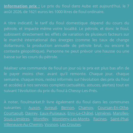
Information prix :
Le prix du fioul dans Aube est aujourd'hui, le 7
août 2026, de 1621 euros les 1000 litres de fioul ordinaire.
A titre indicatif, le tarif du fioul domestique dépend du cours du
pétrole, et impacte même votre localité. Le pétrole, et donc le fioul,
subissent directement les effets de variation de plusieurs facteurs sur
le marché international des énergies (comme les taux de change
dollar/euro, la production annuelle de pétrole brut, ou encore le
contexte géopolitique). Personne ne peut prévoir une hausse ou une
baisse sur les cours du pétrole.
Réalisez une commande de fioul un jour où le prix est plus bas afin de
le payer moins cher, avant qu'il remonte. Chaque jour, chaque
semaine, chaque mois, restez informés sur l'évolution des prix du fioul
et accédez à nos services complets (actualités, astuces, alertes) tout en
suivant l'évolution du prix du fioul à Chessy-Les-Prés.
À noter, fioulmarket.fr livre également du fioul dans les communes
suivantes :
Auxon
,
Avreuil
,
Bernon
,
Chamoy
,
Coursan-En-Othe
,
Courtaoult
,
Davrey
,
Eaux-Puiseaux
,
Ervy-Le-Châtel
,
Lignières
,
Marolles-
Sous-Lignières
,
Montfey
,
Montigny-Les-Monts
,
Racines
,
Saint-Phal
,
Villeneuve-Au-Chemin
,
Vosnon
,
Les Croutes
.