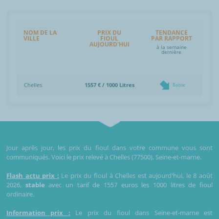
NOM DE LA
PRIX DU
TENDANCE
VILLE
FIOUL
PAR RAPPORT
AUJOURD'HUI
à la semaine
dernière
Chelles
1557 € / 1000 Litres
Baisse
Jour après jour, les prix du fioul dans votre commune vous sont
communiqués. Voici le prix relevé à Chelles (77500), Seine-et-marne.
Flash actu prix :
Le prix du fioul à Chelles est aujourd'hui, le 8 août
2026,
stable
avec un tarif de 1557 euros les 1000 litres de fioul
ordinaire.
Information prix :
Le prix du fioul dans Seine-et-marne est