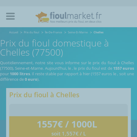
Accueil
Prix du fioul
île-De-France
Seine-Et-Marne
Chelles
Prix du fioul domestique à
Chelles (77500)
Quotidiennement, notre site vous informe sur le prix du fioul à Chelles
(77500), Seine-et-Marne.
Aujourd’hui, le
,
le prix du fioul est de
1557 euros
pour
1000 litres
. Il reste stable par rapport à hier (1557 euros le
, soit une
différence de
0 euro
).
Prix du fioul à
Chelles
1557
€ / 1000L
soit 1,557€ / L