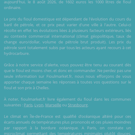
aujourd'hui, le 8 août 2026, de 1602 euros les 1000 litres de fioul
ordinaire.
Le prix du fioul domestique est dépendant de l'évolution du cours du
baril de pétrole, et ce prix peut varier d'une ville à l'autre. Celui-ci
récolte en effet les évolutions liées à plusieurs facteurs extérieurs, liés
au contexte commercial international (climat géopolitique, taux de
change euro/dollar, volume de pétrole brut produit). Les prix du
pétrole sont totalement subis par tous les acteurs ayant recours à cet
hydrocarbure.
Grâce à notre service d'alerte, vous pouvez être tenu au courant dès
que le fioul est moins cher, et donc en commander. Ne perdez pas une
seule information sur Fioulmarket.fr, nous nous efforçons de vous
apporter chaque semaine les réponses à toutes vos questions sur le
fioul et son prix à Chelles.
À noter, fioulmarket.fr livre également du fioul dans les communes
suivantes :
Paris
,
Lyon
,
Marseille
ou
Strasbourg
.
Le climat en Île-de-France est qualifié d’océanique altéré pour ces
écarts annuels de températures plus prononcés et ces pluies moindres
par rapport à la bordure océanique. A Paris, on constate un
microclimat permettant des températures minimales plutôt douces,