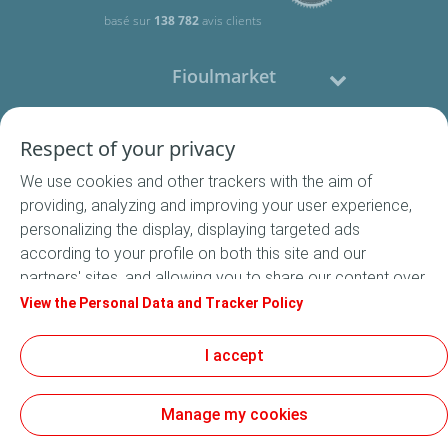
basé sur
138 782
avis clients
Fioulmarket
Fioul domestique
Respect of your privacy
We use cookies and other trackers with the aim of
Nous contacter
providing, analyzing and improving your user experience,
personalizing the display, displaying targeted ads
Suivez-nous
according to your profile on both this site and our
partners' sites, and allowing you to share our content over
social media. In accordance with French legislation,
View the Personal Data and Tracker Policy
certain audience measurement cookies are stored by
default. You can change your cookie settings at any time
I accept
Conditions Générales de Vente
by clicking on the "Manage my cookies" button. By clicking
Conditions générales d'utilisation
on the "Accept" button, you agree that we may store all
Mentions légales
Manage my cookies
cookies on your device. If you click on "Decline", only the
Données Personnelles
technical cookies required for the site to function