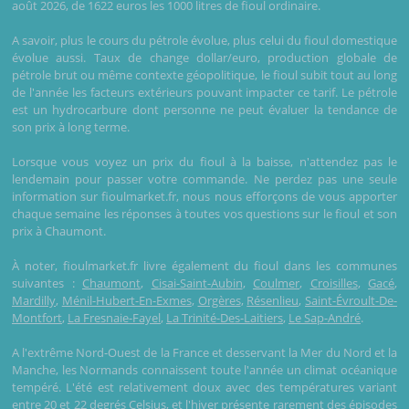
août 2026, de 1622 euros les 1000 litres de fioul ordinaire.
A savoir, plus le cours du pétrole évolue, plus celui du fioul domestique
évolue aussi. Taux de change dollar/euro, production globale de
pétrole brut ou même contexte géopolitique, le fioul subit tout au long
de l'année les facteurs extérieurs pouvant impacter ce tarif. Le pétrole
est un hydrocarbure dont personne ne peut évaluer la tendance de
son prix à long terme.
Lorsque vous voyez un prix du fioul à la baisse, n'attendez pas le
lendemain pour passer votre commande. Ne perdez pas une seule
information sur fioulmarket.fr, nous nous efforçons de vous apporter
chaque semaine les réponses à toutes vos questions sur le fioul et son
prix à Chaumont.
À noter, fioulmarket.fr livre également du fioul dans les communes
suivantes :
Chaumont
,
Cisai-Saint-Aubin
,
Coulmer
,
Croisilles
,
Gacé
,
Mardilly
,
Ménil-Hubert-En-Exmes
,
Orgères
,
Résenlieu
,
Saint-Évroult-De-
Montfort
,
La Fresnaie-Fayel
,
La Trinité-Des-Laitiers
,
Le Sap-André
.
A l'extrême Nord-Ouest de la France et desservant la Mer du Nord et la
Manche, les Normands connaissent toute l'année un climat océanique
tempéré. L'été est relativement doux avec des températures variant
entre 20 et 22 degrés Celsius, et l'hiver présente rarement des épisodes