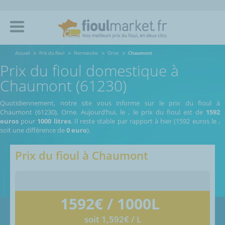
Accueil
Prix du fioul
Normandie
Orne
Chaumont
Prix du fioul domestique à
Chaumont (61230)
Quotidiennement, notre site vous informe sur le prix du fioul à
Chaumont (61230), Orne.
Aujourd’hui, le
,
le prix du fioul est de
1592
euros
pour
1000 litres
. Il reste stable par rapport à hier (1592 euros le
,
soit une différence de
0 euro
).
Prix du fioul à
Chaumont
1592
€ / 1000L
soit 1,592€ / L