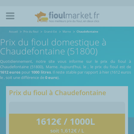
Accueil
Prix du fioul
Grand-Est
Marne
Chaudefontaine
Prix du fioul domestique à
Chaudefontaine (51800)
Quotidiennement, notre site vous informe sur le prix du fioul à
Chaudefontaine (51800), Marne.
Aujourd’hui, le
,
le prix du fioul est de
1612 euros
pour
1000 litres
. Il reste stable par rapport à hier (1612 euros
le
, soit une différence de
0 euro
).
Prix du fioul à
Chaudefontaine
1612
€ / 1000L
soit 1,612€ / L