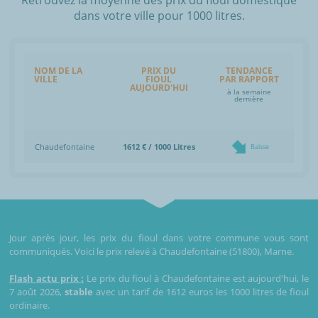
dans votre ville pour 1000 litres.
NOM DE LA
PRIX DU
TENDANCE
VILLE
FIOUL
PAR RAPPORT
AUJOURD'HUI
à la semaine
dernière
Chaudefontaine
1612 € / 1000 Litres
Baisse
Jour après jour, les prix du fioul dans votre commune vous sont
communiqués. Voici le prix relevé à Chaudefontaine (51800), Marne.
Flash actu prix :
Le prix du fioul à Chaudefontaine est aujourd'hui, le
7 août 2026,
stable
avec un tarif de 1612 euros les 1000 litres de fioul
ordinaire.