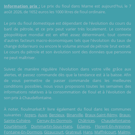
Information prix :
Le prix du fioul dans Marne est aujourd'hui, le 7
août 2026, de 1652 euros les 1000 litres de fioul ordinaire.
Le prix du fioul domestique est dépendant de l'évolution du cours du
baril de pétrole, et ce prix peut varier très localement. Le contexte
géopolitique mondial est en effet assez déterminant, tout comme
d'autres facteurs macro-économiques tels que l'évolution du taux de
change dollar/euro ou encore le volume annuel de pétrole brut extrait.
Le cours du pétrole et son évolution sont des données que personne
ne peut maîtriser.
Suivez de manière régulière l'évolution dans votre ville grâce aux
alertes, et passez commande dès que la tendance est à la baisse. Afin
de vous permettre de passer commande dans les meilleures
conditions possibles, nous vous proposons toutes les semaines des
informations relatives à la consommation de fioul et à l'évolution de
son prix à Chaudefontaine.
À noter, fioulmarket.fr livre également du fioul dans les communes
suivantes :
Argers
,
Auve
,
Berzieux
,
Binarville
,
Braux-Saint-Rémy
,
Braux-
Sainte-Cohière
,
Cernay-En-Dormois
,
Châtrices
,
Chaudefontaine
,
Courtémont
,
Dommartin-Sous-Hans
,
Éclaires
,
Florent-En-Argonne
,
Fontaine-En-Dormois
,
Gizaucourt
,
Gratreuil
,
Hans
,
Maffrécourt
,
Malmy
,