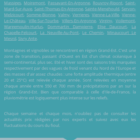
Massiges
,
Moiremont
,
Passavant-En-Argonne
,
Rouvroy-Ripont
,
Saint-
Mard-Sur-Auve
,
Saint-Thomas-En-Argonne
,
Sainte-Menehould
,
Servon-
Melzicourt
,
Somme-Bionne
,
Valmy
,
Verrieres
,
Vienne-La-Ville
,
Vienne-
Le-Château
,
Ville-Sur-Tourbe
,
Villers-En-Argonne
,
Virginy
,
Voilemont
,
Wargemoulin-Hurlus
,
Dommartin Dampierre
,
Elise Daucourt
,
La
Chapelle-Felcourt
,
La Neuville-Au-Pont
,
Le Chemin
,
Minaucourt Le
Mesnil
,
Sivry Ante
.
Montagnes et vignobles se rencontrent en région Grand-Est. C'est une
zone de transition, passant d'Ouest en Est d'un climat océanique à
semi-continental, plus sec. Eté et hiver sont des saisons très marquées
respectivement par des vagues de froid venant du Nord de l'Europe et
des masses d'air assez chaudes : une forte amplitude thermique (entre
20 et 25°C) est relevée chaque année. Sont relevées en moyenne
chaque année entre 550 et 700 mm de précipitations par an sur la
région Grand-Est. Bien que comparable à celle d'Ile-de-France, la
pluviométrie est logiquement plus intense sur les reliefs.
Chaque semaine et chaque mois, n'oubliez pas de consulter les
actualités prix rédigées par nos experts et suivez avec eux les
fluctuations du cours du fioul.