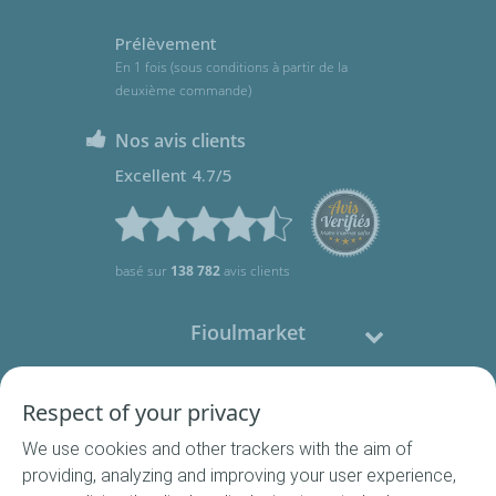
Prélèvement
En 1 fois (sous conditions à partir de la
deuxième commande)
Nos avis clients
Excellent 4.7/5
basé sur
138 782
avis clients
Fioulmarket
Fioul domestique
Respect of your privacy
We use cookies and other trackers with the aim of
Nous contacter
providing, analyzing and improving your user experience,