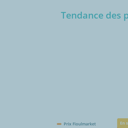
Tendance des pr
€/1
En s
Prix Fioulmarket