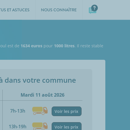
TUS ET ASTUCES
NOUS CONNAÎTRE
ioul est de
1634 euros
pour
1000 litres
. Il reste stable
jà dans votre commune
Mardi 11 août 2026
7h-13h
Voir les prix
13h-19h
Voir les prix