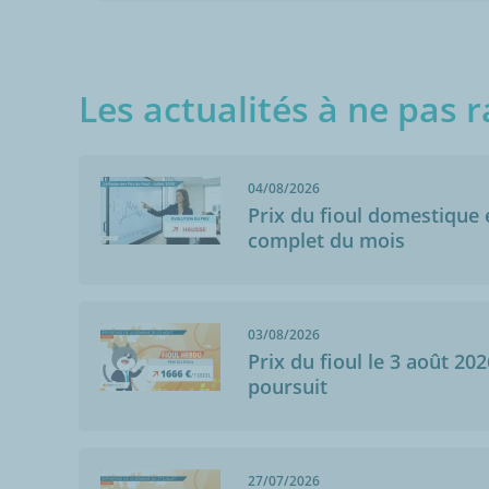
Les actualités à ne pas r
04/08/2026
Prix du fioul domestique e
complet du mois
Anonymo
Châtignac (164
03/08/2026
20/04/2022
Prix du fioul le 3 août 202
Tres simple
poursuit
27/07/2026