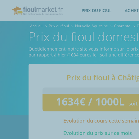
PRIX DU FIOUL
ACHET
Accueil
Prix du fioul
Nouvelle-Aquitaine
Charente
C
Prix du fioul domes
Quotidiennement, notre site vous informe sur le prix
par rapport à hier (1634 euros le
, soit une différenc
Prix du fioul à
Châti
1634
€ / 1000L
soit
Evolution du cours cette semai
Evolution du prix sur ce mois