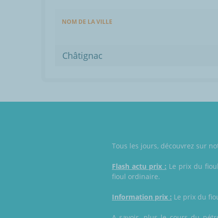
NOM DE LA VILLE
Châtignac
Tous les jours, découvrez sur not
Flash actu prix :
Le prix du fiou
fioul ordinaire.
Information prix :
Le prix du fio
A savoir, plus le cours du pétr