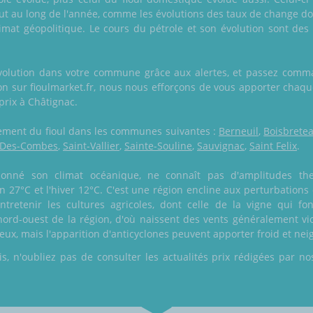
ut au long de l'année, comme les évolutions des taux de change dol
climat géopolitique. Le cours du pétrole et son évolution sont d
évolution dans votre commune grâce aux alertes, et passez comm
n sur fioulmarket.fr, nous nous efforçons de vous apporter chaq
 prix à Châtignac.
alement du fioul dans les communes suivantes :
Berneuil
,
Boisbrete
t-Des-Combes
,
Saint-Vallier
,
Sainte-Souline
,
Sauvignac
,
Saint Felix
.
 donné son climat océanique, ne connaît pas d'amplitudes th
n 27°C et l'hiver 12°C. C'est une région encline aux perturbations 
retenir les cultures agricoles, dont celle de la vigne qui fon
ord-ouest de la région, d'où naissent des vents généralement vio
ieux, mais l'apparition d'anticyclones peuvent apporter froid et nei
 n'oubliez pas de consulter les actualités prix rédigées par nos