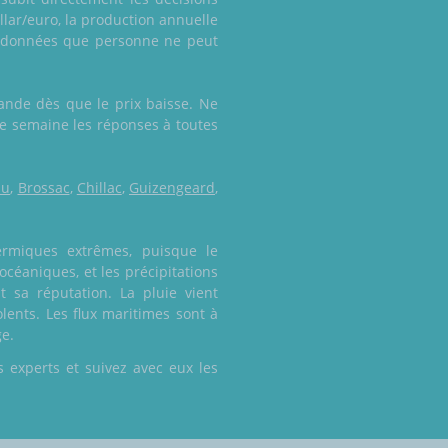
lar/euro, la production annuelle
es données que personne ne peut
ande dès que le prix baisse. Ne
ue semaine les réponses à toutes
au
,
Brossac
,
Chillac
,
Guizengeard
,
ermiques extrêmes, puisque le
océaniques, et les précipitations
t sa réputation. La pluie vient
lents. Les flux maritimes sont à
ge.
 experts et suivez avec eux les