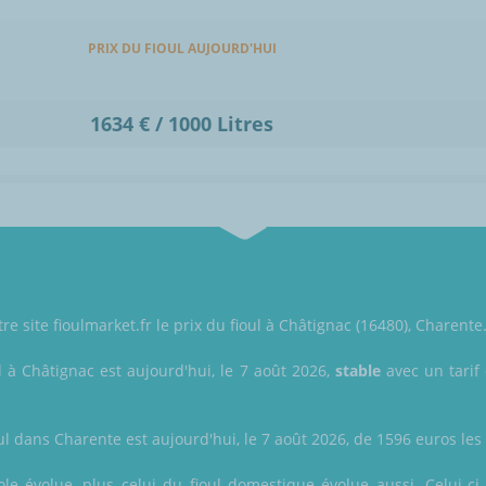
PRIX DU FIOUL AUJOURD'HUI
1634 € / 1000 Litres
re site fioulmarket.fr le prix du fioul à Châtignac (16480), Charente
l à Châtignac est aujourd'hui, le 7 août 2026,
stable
avec un tarif 
ul dans Charente est aujourd'hui, le 7 août 2026, de 1596 euros les 1
ole évolue, plus celui du fioul domestique évolue aussi. Celui-ci