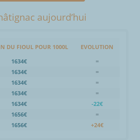
Châtignac aujourd’hui
N DU FIOUL POUR 1000L
EVOLUTION
1634€
=
1634€
=
1634€
=
1634€
=
1634€
-22€
1656€
=
1656€
+24€