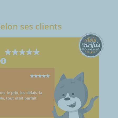
elon ses clients
Paul
Châtignac (16480)
08/09/2025
, le prix, les délais, la
facile
ile, tout était parfait