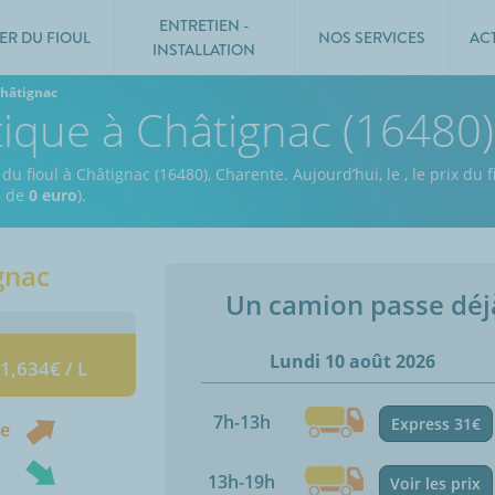
ENTRETIEN -
ER DU FIOUL
NOS SERVICES
AC
INSTALLATION
hâtignac
tique à Châtignac (16480)
 du fioul à Châtignac (16480), Charente.
Aujourd’hui, le
,
le prix du f
e de
0 euro
).
gnac
Un camion passe dé
Lundi 10 août 2026
 1,634€ / L
7h-13h
Express 31€
ne
13h-19h
Voir les prix