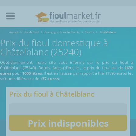
Accueil
Prix du fioul
Bourgogne-Franche-Comte
Doubs
Châtelblanc
Prix du fioul domestique à
Châtelblanc (25240)
Quotidiennement, notre site vous informe sur le prix du fioul à
Châtelblanc (25240), Doubs.
Aujourd’hui, le
,
le prix du fioul est de
1632
euros
pour
1000 litres
. Il est en hausse par rapport à hier (1595 euros le
,
soit une différence de
+37 euros
).
Prix du fioul à
Châtelblanc
Prix indisponibles