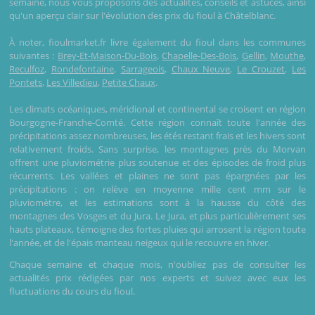
semaine, nous vous proposons des actualités, conseils et astuces, ainsi
qu'un aperçu clair sur l'évolution des prix du fioul à Châtelblanc.
À noter, fioulmarket.fr livre également du fioul dans les communes
suivantes :
Brey-Et-Maison-Du-Bois
,
Chapelle-Des-Bois
,
Gellin
,
Mouthe
,
Reculfoz
,
Rondefontaine
,
Sarrageois
,
Chaux Neuve
,
Le Crouzet
,
Les
Pontets
,
Les Villedieu
,
Petite Chaux
.
Les climats océaniques, méridional et continental se croisent en région
Bourgogne-Franche-Comté. Cette région connaît toute l'année des
précipitations assez nombreuses, les étés restant frais et les hivers sont
relativement froids. Sans surprise, les montagnes près du Morvan
offrent une pluviométrie plus soutenue et des épisodes de froid plus
récurrents. Les vallées et plaines ne sont pas épargnées par les
précipitations : on relève en moyenne mille cent mm sur le
pluviomètre, et les estimations sont à la hausse du côté des
montagnes des Vosges et du Jura. Le Jura, et plus particulièrement ses
hauts plateaux, témoigne des fortes pluies qui arrosent la région toute
l'année, et de l'épais manteau neigeux qui le recouvre en hiver.
Chaque semaine et chaque mois, n'oubliez pas de consulter les
actualités prix rédigées par nos experts et suivez avec eux les
fluctuations du cours du fioul.