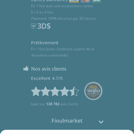
En 1 fois avec une ou plusieurs cartes
En 3 ou 4 fois
Paiement 100% sécurisé par 3D Secure
Prélèvement
En 1 fois (sous conditions à partir de la
deuxième commande)
Nos avis clients
Excellent 4.7/5
basé sur
138 782
avis clients
Fioulmarket