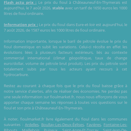
Flash actu prix :
Le prix du fioul à Châteauneuf-En-Thymerais est
aujourd'hui, le 7 août 2026,
stable
avec un tarif de 1650 euros les 1000
litres de fioul ordinaire.
Information prix :
Le prix du fioul dans Eure-et-loir est aujourd'hui, le
7 août 2026, de 1587 euros les 1000 litres de fioul ordinaire.
Information importante, lorsque le baril de pétrole évolue le prix du
fioul domestique en subit les variations. Celui-ci récolte en effet les
évolutions liées à plusieurs facteurs extérieurs, liés au contexte
commercial international (climat géopolitique, taux de change
euro/dollar, volume de pétrole brut produit). Les prix du pétrole sont
totalement subis par tous les acteurs ayant recours à cet
hydrocarbure.
Restez au courant à chaque fois que le prix du fioul baisse grâce à
notre service d'alertes, afin de réaliser des économies. Ne perdez pas
une seule information sur fioulmarket.fr, nous nous efforçons de vous
apporter chaque semaine les réponses à toutes vos questions sur le
fioul et son prix à Châteauneuf-En-Thymerais.
À noter, fioulmarket.fr livre également du fioul dans les communes
suivantes :
Ardelles
,
Boullay-Les-Deux-Églises
,
Favières
,
Fontaine-Les-
Ribouts
,
Maillebois
,
Puiseux
,
Saint-Ange-Et-Torçay
,
Saint-Jean-De-