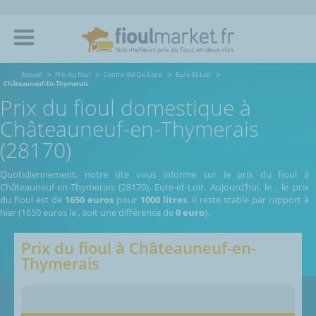
Accueil
Prix du fioul
Centre-Val-De-Loire
Eure-Et-Loir
Châteauneuf-En-Thymerais
Prix du fioul domestique à
Châteauneuf-en-Thymerais
(28170)
Quotidiennement, notre site vous informe sur le prix du fioul à
Châteauneuf-en-Thymerais (28170), Eure-et-Loir.
Aujourd’hui, le
,
le prix
du fioul est de
1650 euros
pour
1000 litres
. Il reste stable par rapport à
hier (1650 euros le
, soit une différence de
0 euro
).
Prix du fioul à
Châteauneuf-en-
Thymerais