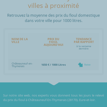
villes à proximité
Retrouvez la moyenne des prix du fioul domestique
dans votre ville pour 1000 litres.
NOM DE LA
PRIX DU
TENDANCE
VILLE
FIOUL
PAR RAPPORT
AUJOURD'HUI
à la semaine
dernière
Châteauneuf-en-
1650 € / 1000 Litres
Baisse
Thymerais
Sur notre site web, nos experts vous donnent tous les jours le relevé
du prix du fioul à Châteauneuf-En-Thymerais (28170), Eure-et-loir.