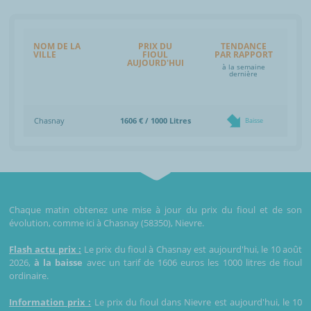
NOM DE LA
PRIX DU
TENDANCE
VILLE
FIOUL
PAR RAPPORT
AUJOURD'HUI
à la semaine
dernière
Chasnay
1606 € / 1000 Litres
Baisse
Chaque matin obtenez une mise à jour du prix du fioul et de son
évolution, comme ici à Chasnay (58350), Nievre.
Flash actu prix :
Le prix du fioul à Chasnay est aujourd'hui, le 10 août
2026,
à la baisse
avec un tarif de 1606 euros les 1000 litres de fioul
ordinaire.
Information prix :
Le prix du fioul dans Nievre est aujourd'hui, le 10