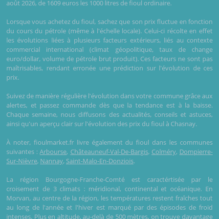
août 2026, de 1609 euros les 1000 litres de fioul ordinaire.
Lorsque vous achetez du fioul, sachez que son prix fluctue en fonction
du cours du pétrole (même à l'échelle locale). Celui-ci récolte en effet
les évolutions liées à plusieurs facteurs extérieurs, liés au contexte
commercial international (climat géopolitique, taux de change
euro/dollar, volume de pétrole brut produit). Ces facteurs ne sont pas
maîtrisables, rendant erronée une prédiction sur l'évolution de ces
prix.
Suivez de manière régulière l'évolution dans votre commune grâce aux
alertes, et passez commande dès que la tendance est à la baisse.
Chaque semaine, nous diffusons des actualités, conseils et astuces,
ainsi qu'un aperçu clair sur l'évolution des prix du fioul à Chasnay.
À noter, fioulmarket.fr livre également du fioul dans les communes
suivantes :
Arbourse
,
Châteauneuf-Val-De-Bargis
,
Colméry
,
Dompierre-
Sur-Nièvre
,
Nannay
,
Saint-Malo-En-Donziois
.
La région Bourgogne-Franche-Comté est caractértisée par le
croisement de 3 climats : méridional, continental et océanique. En
Morvan, au centre de la région, les températures restent fraîches tout
au long de l'année et l'hiver est marqué par des épisodes de froid
intenses. Plus en altitude, au-delà de 500 mètres, on trouve davantage