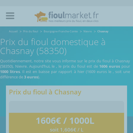
Accueil
Prix du fioul
Bourgogne-Franche-Comte
Nievre
Chasnay
Prix du fioul domestique à
Chasnay (58350)
Quotidiennement, notre site vous informe sur le prix du fioul à Chasnay
(58350), Nievre.
Aujourd’hui, le
,
le prix du fioul est de
1606 euros
pour
1000 litres
. Il est en baisse par rapport à hier (1609 euros le
, soit une
différence de
3 euros
).
Prix du fioul à
Chasnay
1606
€ / 1000L
soit 1,606€ / L