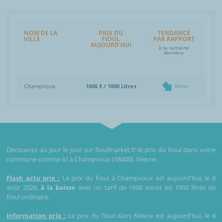
NOM DE LA
PRIX DU
TENDANCE
VILLE
FIOUL
PAR RAPPORT
AUJOURD'HUI
à la semaine
dernière
Champvoux
1606 € / 1000 Litres
Baisse
Découvrez au jour le jour sur fioulmarket.fr le prix du fioul dans votre
commune comme ici à Champvoux (58400), Nievre.
Flash actu prix :
Le prix du fioul à Champvoux est aujourd'hui, le 8
août 2026,
à la baisse
avec un tarif de 1606 euros les 1000 litres de
fioul ordinaire.
Information prix :
Le prix du fioul dans Nievre est aujourd'hui, le 8