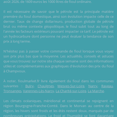
août 2026, de 1609 euros les 1000 litres de fioul ordinaire.
Il est nécessaire de savoir que le pétrole est la principale matière
première du fioul domestique, ainsi son évolution impacte celle de ce
dernier. Taux de change dollar/euro, production globale de pétrole
brut ou même contexte géopolitique, le fioul subit tout au long de
l'année les facteurs extérieurs pouvant impacter ce tarif. Le pétrole est
un hydrocarbure dont personne ne peut évaluer la tendance de son
prix à long terme.
N'hésitez pas à passer votre commande de fioul lorsque vous voyez
son prix plus bas que la moyenne. Les actualités, conseils et astuces
que vous trouvez sur notre site chaque semaine sont des informations
utiles et complémentaires aux graphiques d'évolution des prix du fioul
à Champvoux.
À noter, fioulmarket.fr livre également du fioul dans les communes
suivantes :
Bulcy
,
Chaulgnes
,
Mesves-Sur-Loire
,
Narcy
,
Raveau
,
Tronsanges
,
Varennes-Lès-Narcy
,
La Charité-sur-Loire
,
La Marche
.
Les climats océaniques, méridional et continental se rejoignent en
région Bourgogne-Franche-Comté. Dans le Morvan au centre de la
région, les hivers sont froids et les étés restent doux, marqués par de
nombreuses précipitations. Le froid et l'humidité se font davantage