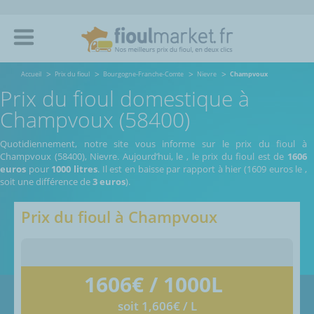
Accueil
Prix du fioul
Bourgogne-Franche-Comte
Nievre
Champvoux
Prix du fioul domestique à
Champvoux (58400)
Quotidiennement, notre site vous informe sur le prix du fioul à
Champvoux (58400), Nievre.
Aujourd’hui, le
,
le prix du fioul est de
1606
euros
pour
1000 litres
. Il est en baisse par rapport à hier (1609 euros le
,
soit une différence de
3 euros
).
Prix du fioul à
Champvoux
1606
€ / 1000L
soit 1,606€ / L