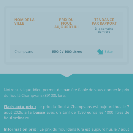
NOM DE LA
PRIX DU
TENDANCE
VILLE
FIOUL
PAR RAPPORT
AUJOURD'HUI
à la semaine
dernière
Champvans
1590 € / 1000 Litres
Baisse
Notre suivi quotidien permet de manière fiable de vous donner le prix
du fioul à Champvans (39100), Jura.
Flash actu prix :
Le prix du fioul à Champvans est aujourd'hui, le 7
août 2026,
à la baisse
avec un tarif de 1590 euros les 1000 litres de
fioul ordinaire.
Information prix :
Le prix du fioul dans Jura est aujourd'hui, le 7 août