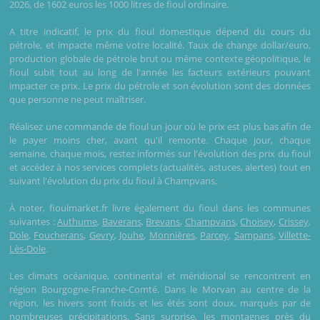
2026, de 1602 euros les 1000 litres de fioul ordinaire.
A titre indicatif, le prix du fioul domestique dépend du cours du
pétrole, et impacte même votre localité. Taux de change dollar/euro,
production globale de pétrole brut ou même contexte géopolitique, le
fioul subit tout au long de l'année les facteurs extérieurs pouvant
impacter ce prix. Le prix du pétrole et son évolution sont des données
que personne ne peut maîtriser.
Réalisez une commande de fioul un jour où le prix est plus bas afin de
le payer moins cher, avant qu'il remonte. Chaque jour, chaque
semaine, chaque mois, restez informés sur l'évolution des prix du fioul
et accédez à nos services complets (actualités, astuces, alertes) tout en
suivant l'évolution du prix du fioul à Champvans.
À noter, fioulmarket.fr livre également du fioul dans les communes
suivantes :
Authume
,
Baverans
,
Brevans
,
Champvans
,
Choisey
,
Crissey
,
Dole
,
Foucherans
,
Gevry
,
Jouhe
,
Monnières
,
Parcey
,
Sampans
,
Villette-
Lès-Dole
.
Les climats océanique, continental et méridional se rencontrent en
région Bourgogne-Franche-Comté. Dans le Morvan au centre de la
région, les hivers sont froids et les étés sont doux, marqués par de
nombreuses précipitations. Sans surprise, les montagnes près du