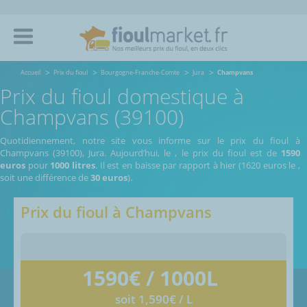
Accueil
Prix du fioul
Bourgogne-Franche-Comte
Jura
Champvans
Prix du fioul domestique à
Champvans (39100)
Quotidiennement, notre site vous informe sur le prix du fioul à
Champvans (39100), Jura.
Aujourd’hui, le
,
le prix du fioul est de
1590
euros
pour
1000 litres
. Il est en baisse par rapport à hier (1620 euros le
,
soit une différence de
30 euros
).
Prix du fioul à
Champvans
1590
€ / 1000L
soit 1,590€ / L