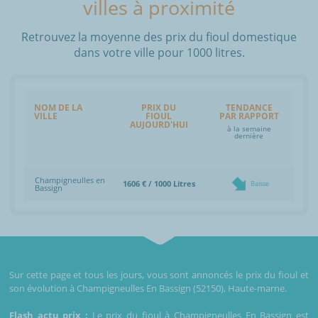
villes à proximité
Retrouvez la moyenne des prix du fioul domestique
dans votre ville pour 1000 litres.
NOM DE LA
PRIX DU
TENDANCE
VILLE
FIOUL
PAR RAPPORT
AUJOURD'HUI
à la semaine
dernière
Champigneulles en
1606 € / 1000 Litres
Baisse
Bassign
Sur cette page et tous les jours, vous sont annoncés le prix du fioul et
son évolution à Champigneulles En Bassign (52150), Haute-marne.
Flash actu prix :
Le prix du fioul à Champigneulles En Bassign est