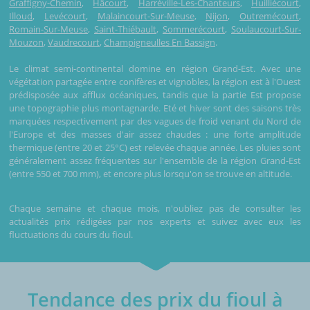
Graffigny-Chemin
,
Hâcourt
,
Harréville-Les-Chanteurs
,
Huilliécourt
,
Illoud
,
Levécourt
,
Malaincourt-Sur-Meuse
,
Nijon
,
Outremécourt
,
Romain-Sur-Meuse
,
Saint-Thiébault
,
Sommerécourt
,
Soulaucourt-Sur-
Mouzon
,
Vaudrecourt
,
Champigneulles En Bassign
.
Le climat semi-continental domine en région Grand-Est. Avec une
végétation partagée entre conifères et vignobles, la région est à l'Ouest
prédisposée aux afflux océaniques, tandis que la partie Est propose
une topographie plus montagnarde. Eté et hiver sont des saisons très
marquées respectivement par des vagues de froid venant du Nord de
l'Europe et des masses d'air assez chaudes : une forte amplitude
thermique (entre 20 et 25°C) est relevée chaque année. Les pluies sont
généralement assez fréquentes sur l'ensemble de la région Grand-Est
(entre 550 et 700 mm), et encore plus lorsqu'on se trouve en altitude.
Chaque semaine et chaque mois, n'oubliez pas de consulter les
actualités prix rédigées par nos experts et suivez avec eux les
fluctuations du cours du fioul.
Tendance des prix du fioul à