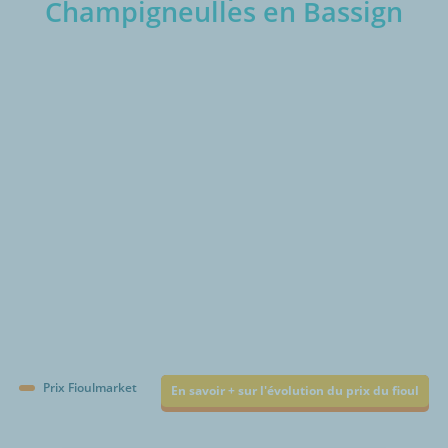
Champigneulles en Bassign
€/1000L
Prix Fioulmarket
En savoir + sur l'évolution du prix du fioul