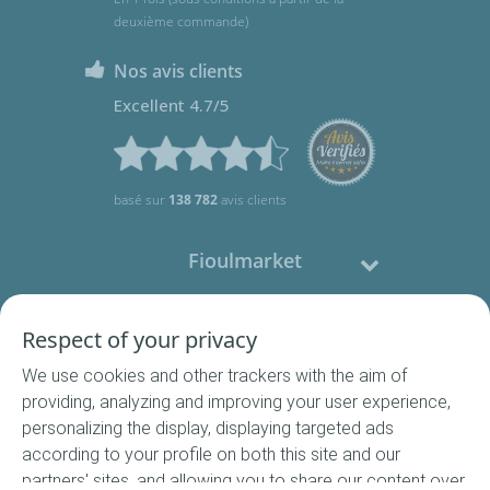
deuxième commande)
Nos avis clients
Excellent 4.7/5
basé sur
138 782
avis clients
Fioulmarket
Fioul domestique
Respect of your privacy
We use cookies and other trackers with the aim of
Nous contacter
providing, analyzing and improving your user experience,
personalizing the display, displaying targeted ads
Suivez-nous
according to your profile on both this site and our
partners' sites, and allowing you to share our content over