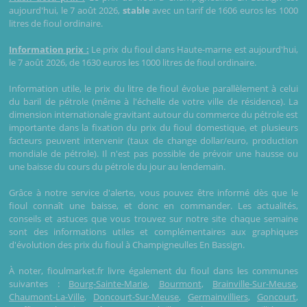
aujourd'hui, le 7 août 2026,
stable
avec un tarif de 1606 euros les 1000
litres de fioul ordinaire.
Information prix :
Le prix du fioul dans Haute-marne est aujourd'hui,
le 7 août 2026, de 1630 euros les 1000 litres de fioul ordinaire.
Information utile, le prix du litre de fioul évolue parallèlement à celui
du baril de pétrole (même à l'échelle de votre ville de résidence). La
dimension internationale gravitant autour du commerce du pétrole est
importante dans la fixation du prix du fioul domestique, et plusieurs
facteurs peuvent intervenir (taux de change dollar/euro, production
mondiale de pétrole). Il n'est pas possible de prévoir une hausse ou
une baisse du cours du pétrole du jour au lendemain.
Grâce à notre service d'alerte, vous pouvez être informé dès que le
fioul connaît une baisse, et donc en commander. Les actualités,
conseils et astuces que vous trouvez sur notre site chaque semaine
sont des informations utiles et complémentaires aux graphiques
d'évolution des prix du fioul à Champigneulles En Bassign.
À noter, fioulmarket.fr livre également du fioul dans les communes
suivantes :
Bourg-Sainte-Marie
,
Bourmont
,
Brainville-Sur-Meuse
,
Chaumont-La-Ville
,
Doncourt-Sur-Meuse
,
Germainvilliers
,
Goncourt
,