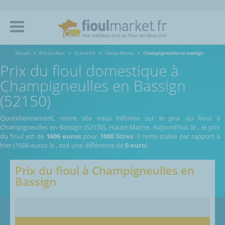
Accueil
Prix du fioul
Grand-Est
Haute-Marne
Champigneulles en bassign
Prix du fioul domestique à
Champigneulles en Bassign
(52150)
Quotidiennement, notre site vous informe sur le prix du fioul à
Champigneulles en Bassign (52150), Haute-Marne.
Aujourd’hui, le
,
le prix
du fioul est de
1606 euros
pour
1000 litres
. Il reste stable par rapport à
hier (1606 euros le
, soit une différence de
0 euro
).
Prix du fioul à
Champigneulles en
Bassign