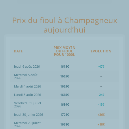
Prix du fioul à Champagneux
aujourd’hui
PRIX MOYEN
DATE
DU FIOUL
EVOLUTION
POUR 1000L
Jeudi 6 août 2026
1618€
-47€
Mercredi 5 août
1665€
=
2026
Mardi 4 août 2026
1665€
=
Lundi 3 août 2026
1665€
-24€
Vendredi 31 juillet
1689€
-15€
2026
Jeudi 30 juillet 2026
1704€
+36€
Mercredi 29 juillet
1668€
+18€
2026