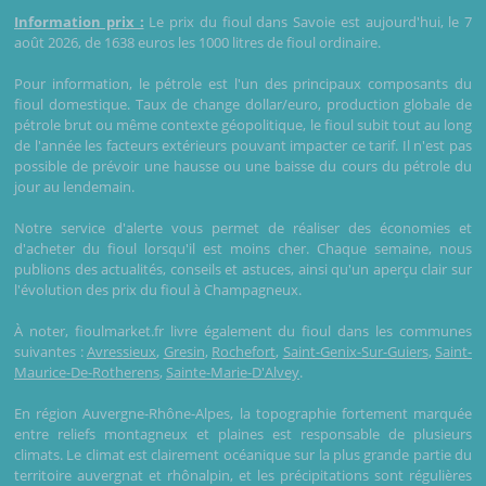
Information prix :
Le prix du fioul dans Savoie est aujourd'hui, le 7
août 2026, de 1638 euros les 1000 litres de fioul ordinaire.
Pour information, le pétrole est l'un des principaux composants du
fioul domestique. Taux de change dollar/euro, production globale de
pétrole brut ou même contexte géopolitique, le fioul subit tout au long
de l'année les facteurs extérieurs pouvant impacter ce tarif. Il n'est pas
possible de prévoir une hausse ou une baisse du cours du pétrole du
jour au lendemain.
Notre service d'alerte vous permet de réaliser des économies et
d'acheter du fioul lorsqu'il est moins cher. Chaque semaine, nous
publions des actualités, conseils et astuces, ainsi qu'un aperçu clair sur
l'évolution des prix du fioul à Champagneux.
À noter, fioulmarket.fr livre également du fioul dans les communes
suivantes :
Avressieux
,
Gresin
,
Rochefort
,
Saint-Genix-Sur-Guiers
,
Saint-
Maurice-De-Rotherens
,
Sainte-Marie-D'Alvey
.
En région Auvergne-Rhône-Alpes, la topographie fortement marquée
entre reliefs montagneux et plaines est responsable de plusieurs
climats. Le climat est clairement océanique sur la plus grande partie du
territoire auvergnat et rhônalpin, et les précipitations sont régulières