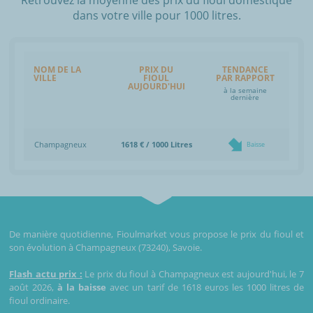
dans votre ville pour 1000 litres.
NOM DE LA
PRIX DU
TENDANCE
VILLE
FIOUL
PAR RAPPORT
AUJOURD'HUI
à la semaine
dernière
Champagneux
1618 € / 1000 Litres
Baisse
De manière quotidienne, Fioulmarket vous propose le prix du fioul et
son évolution à Champagneux (73240), Savoie.
Flash actu prix :
Le prix du fioul à Champagneux est aujourd'hui, le 7
août 2026,
à la baisse
avec un tarif de 1618 euros les 1000 litres de
fioul ordinaire.