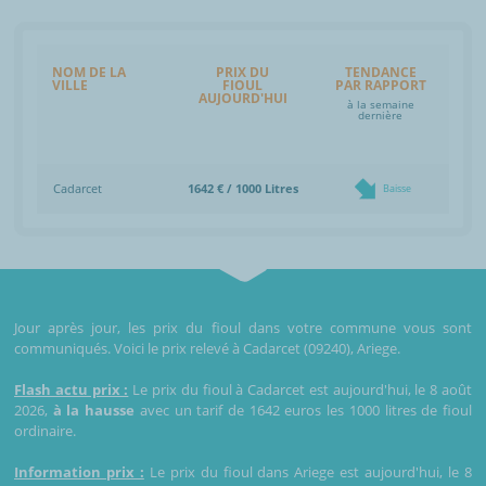
NOM DE LA
PRIX DU
TENDANCE
VILLE
FIOUL
PAR RAPPORT
AUJOURD'HUI
à la semaine
dernière
Cadarcet
1642 € / 1000 Litres
Baisse
Jour après jour, les prix du fioul dans votre commune vous sont
communiqués. Voici le prix relevé à Cadarcet (09240), Ariege.
Flash actu prix :
Le prix du fioul à Cadarcet est aujourd'hui, le 8 août
2026,
à la hausse
avec un tarif de 1642 euros les 1000 litres de fioul
ordinaire.
Information prix :
Le prix du fioul dans Ariege est aujourd'hui, le 8