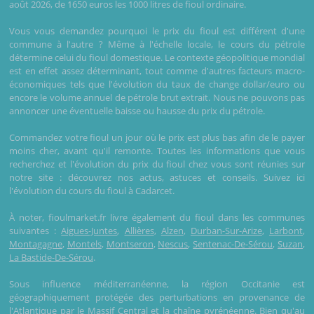
août 2026, de 1650 euros les 1000 litres de fioul ordinaire.
Vous vous demandez pourquoi le prix du fioul est différent d'une
commune à l'autre ? Même à l'échelle locale, le cours du pétrole
détermine celui du fioul domestique. Le contexte géopolitique mondial
est en effet assez déterminant, tout comme d'autres facteurs macro-
économiques tels que l'évolution du taux de change dollar/euro ou
encore le volume annuel de pétrole brut extrait. Nous ne pouvons pas
annoncer une éventuelle baisse ou hausse du prix du pétrole.
Commandez votre fioul un jour où le prix est plus bas afin de le payer
moins cher, avant qu'il remonte. Toutes les informations que vous
recherchez et l'évolution du prix du fioul chez vous sont réunies sur
notre site : découvrez nos actus, astuces et conseils. Suivez ici
l'évolution du cours du fioul à Cadarcet.
À noter, fioulmarket.fr livre également du fioul dans les communes
suivantes :
Aigues-Juntes
,
Allières
,
Alzen
,
Durban-Sur-Arize
,
Larbont
,
Montagagne
,
Montels
,
Montseron
,
Nescus
,
Sentenac-De-Sérou
,
Suzan
,
La Bastide-De-Sérou
.
Sous influence méditerranéenne, la région Occitanie est
géographiquement protégée des perturbations en provenance de
l'Atlantique par le Massif Central et la chaîne pyrénéenne. Bien qu'au