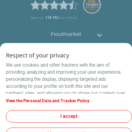
basé sur
138 782
avis clients
Fioulmarket
Fioul domestique
Respect of your privacy
We use cookies and other trackers with the aim of
Nous contacter
providing, analyzing and improving your user experience,
personalizing the display, displaying targeted ads
Suivez-nous
according to your profile on both this site and our
partners' sites, and allowing you to share our content over
social media. In accordance with French legislation,
View the Personal Data and Tracker Policy
certain audience measurement cookies are stored by
default. You can change your cookie settings at any time
I accept
Conditions Générales de Vente
by clicking on the "Manage my cookies" button. By clicking
Conditions générales d'utilisation
on the "Accept" button, you agree that we may store all