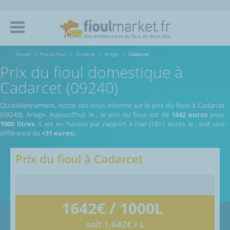
Accueil
Prix du fioul
Occitanie
Ariege
Cadarcet
Prix du fioul domestique à
Cadarcet (09240)
Quotidiennement, notre site vous informe sur le prix du fioul à Cadarcet
(09240), Ariege.
Aujourd’hui, le
,
le prix du fioul est de
1642 euros
pour
1000 litres
. Il est en hausse par rapport à hier (1611 euros le
, soit une
différence de
+31 euros
).
Prix du fioul à
Cadarcet
1642
€ / 1000L
soit 1,642€ / L