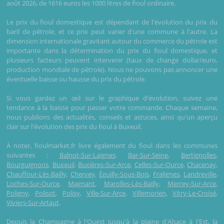
août 2026, de 1616 euros les 1000 litres de fioul ordinaire.
Le prix du fioul domestique est dépendant de l'évolution du prix du
baril de pétrole, et ce prix peut varier d'une commune à l'autre. La
dimension internationale gravitant autour du commerce du pétrole est
importante dans la détermination du prix du fioul domestique, et
plusieurs facteurs peuvent intervenir (taux de change dollar/euro,
production mondiale de pétrole). Nous ne pouvons pas annoncer une
éventuelle baisse ou hausse du prix du pétrole.
Si vous gardez un œil sur le graphique d'évolution, suivez une
tendance à la baisse pour passer votre commande. Chaque semaine,
nous publions des actualités, conseils et astuces, ainsi qu'un aperçu
clair sur l'évolution des prix du fioul à Buxeuil.
À noter, fioulmarket.fr livre également du fioul dans les communes
suivantes :
Balnot-Sur-Laignes
,
Bar-Sur-Seine
,
Bertignolles
,
Bourguignons
,
Buxeuil
,
Buxières-Sur-Arce
,
Celles-Sur-Ource
,
Chacenay
,
Chauffour-Lès-Bailly
,
Chervey
,
Éguilly-Sous-Bois
,
Fralignes
,
Landreville
,
Loches-Sur-Ource
,
Magnant
,
Marolles-Lès-Bailly
,
Merrey-Sur-Arce
,
Poligny
,
Polisot
,
Polisy
,
Ville-Sur-Arce
,
Villemorien
,
Vitry-Le-Croisé
,
Viviers-Sur-Artaut
.
Depuis la Champagne à l'Ouest jusqu'à la plaine d'Alsace à l'Est, la