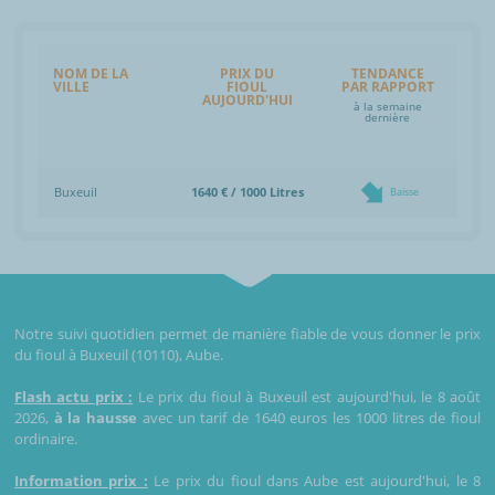
NOM DE LA
PRIX DU
TENDANCE
VILLE
FIOUL
PAR RAPPORT
AUJOURD'HUI
à la semaine
dernière
Buxeuil
1640 € / 1000 Litres
Baisse
Notre suivi quotidien permet de manière fiable de vous donner le prix
du fioul à Buxeuil (10110), Aube.
Flash actu prix :
Le prix du fioul à Buxeuil est aujourd'hui, le 8 août
2026,
à la hausse
avec un tarif de 1640 euros les 1000 litres de fioul
ordinaire.
Information prix :
Le prix du fioul dans Aube est aujourd'hui, le 8