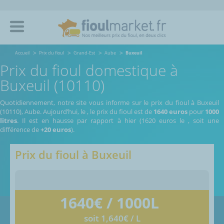
Accueil
Prix du fioul
Grand-Est
Aube
Buxeuil
Prix du fioul domestique à
Buxeuil (10110)
Quotidiennement, notre site vous informe sur le prix du fioul à Buxeuil
(10110), Aube.
Aujourd’hui, le
,
le prix du fioul est de
1640 euros
pour
1000
litres
. Il est en hausse par rapport à hier (1620 euros le
, soit une
différence de
+20 euros
).
Prix du fioul à
Buxeuil
1640
€ / 1000L
soit 1,640€ / L