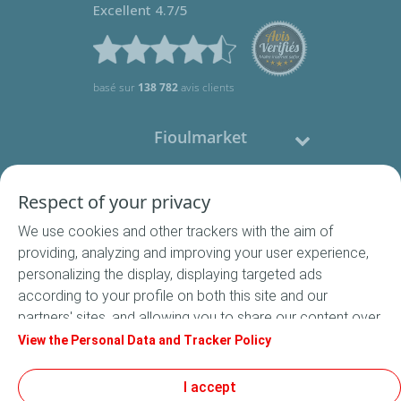
Excellent 4.7/5
basé sur
138 782
avis clients
Fioulmarket
Fioul domestique
Respect of your privacy
We use cookies and other trackers with the aim of
Nous contacter
providing, analyzing and improving your user experience,
personalizing the display, displaying targeted ads
Suivez-nous
according to your profile on both this site and our
partners' sites, and allowing you to share our content over
social media. In accordance with French legislation,
View the Personal Data and Tracker Policy
certain audience measurement cookies are stored by
default. You can change your cookie settings at any time
I accept
Conditions Générales de Vente