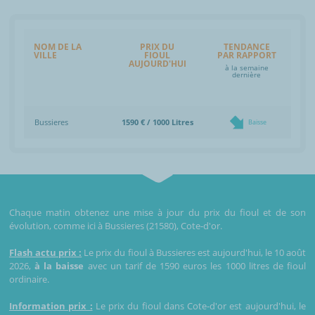
NOM DE LA
PRIX DU
TENDANCE
VILLE
FIOUL
PAR RAPPORT
AUJOURD'HUI
à la semaine
dernière
Bussieres
1590 € / 1000 Litres
Baisse
Chaque matin obtenez une mise à jour du prix du fioul et de son
évolution, comme ici à Bussieres (21580), Cote-d'or.
Flash actu prix :
Le prix du fioul à Bussieres est aujourd'hui, le 10 août
2026,
à la baisse
avec un tarif de 1590 euros les 1000 litres de fioul
ordinaire.
Information prix :
Le prix du fioul dans Cote-d'or est aujourd'hui, le