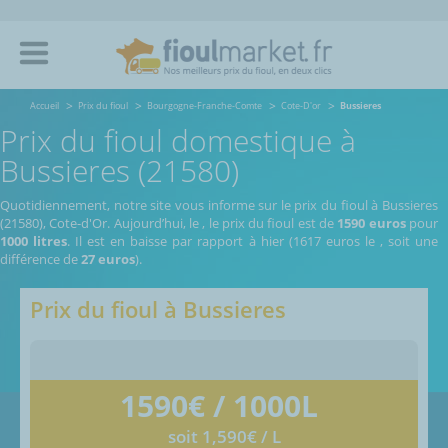
Accueil
Prix du fioul
Bourgogne-Franche-Comte
Cote-D'or
Bussieres
Prix du fioul domestique à
Bussieres (21580)
Quotidiennement, notre site vous informe sur le prix du fioul à Bussieres
(21580), Cote-d'Or.
Aujourd’hui, le
,
le prix du fioul est de
1590 euros
pour
1000 litres
. Il est en baisse par rapport à hier (1617 euros le
, soit une
différence de
27 euros
).
Prix du fioul à
Bussieres
1590
€ / 1000L
soit 1,590€ / L