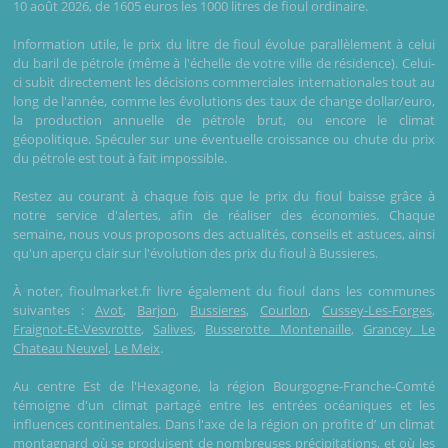
10 août 2026, de 1605 euros les 1000 litres de fioul ordinaire.
Information utile, le prix du litre de fioul évolue parallèlement à celui
du baril de pétrole (même à l'échelle de votre ville de résidence). Celui-
ci subit directement les décisions commerciales internationales tout au
long de l'année, comme les évolutions des taux de change dollar/euro,
la production annuelle de pétrole brut, ou encore le climat
géopolitique. Spéculer sur une éventuelle croissance ou chute du prix
du pétrole est tout à fait impossible.
Restez au courant à chaque fois que le prix du fioul baisse grâce à
notre service d'alertes, afin de réaliser des économies. Chaque
semaine, nous vous proposons des actualités, conseils et astuces, ainsi
qu'un aperçu clair sur l'évolution des prix du fioul à Bussieres.
À noter, fioulmarket.fr livre également du fioul dans les communes
suivantes :
Avot
,
Barjon
,
Bussieres
,
Courlon
,
Cussey-Les-Forges
,
Fraignot-Et-Vesvrotte
,
Salives
,
Busserotte Montenaille
,
Grancey Le
Chateau Neuvel
,
Le Meix
.
Au centre Est de l'Hexagone, la région Bourgogne-Franche-Comté
témoigne d'un climat partagé entre les entrées océaniques et les
influences continentales. Dans l'axe de la région on profite d’ un climat
montagnard où se produisent de nombreuses précipitations, et où les