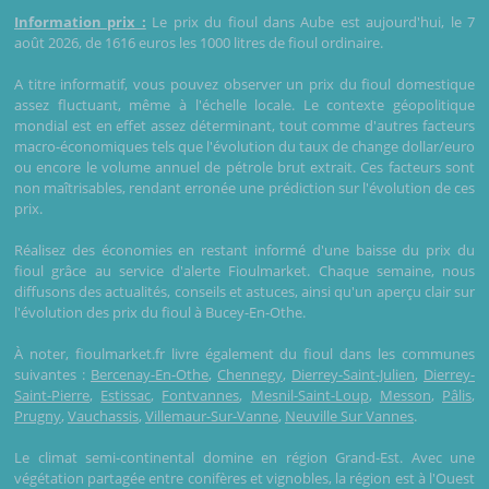
Information prix :
Le prix du fioul dans Aube est aujourd'hui, le 7
août 2026, de 1616 euros les 1000 litres de fioul ordinaire.
A titre informatif, vous pouvez observer un prix du fioul domestique
assez fluctuant, même à l'échelle locale. Le contexte géopolitique
mondial est en effet assez déterminant, tout comme d'autres facteurs
macro-économiques tels que l'évolution du taux de change dollar/euro
ou encore le volume annuel de pétrole brut extrait. Ces facteurs sont
non maîtrisables, rendant erronée une prédiction sur l'évolution de ces
prix.
Réalisez des économies en restant informé d'une baisse du prix du
fioul grâce au service d'alerte Fioulmarket. Chaque semaine, nous
diffusons des actualités, conseils et astuces, ainsi qu'un aperçu clair sur
l'évolution des prix du fioul à Bucey-En-Othe.
À noter, fioulmarket.fr livre également du fioul dans les communes
suivantes :
Bercenay-En-Othe
,
Chennegy
,
Dierrey-Saint-Julien
,
Dierrey-
Saint-Pierre
,
Estissac
,
Fontvannes
,
Mesnil-Saint-Loup
,
Messon
,
Pâlis
,
Prugny
,
Vauchassis
,
Villemaur-Sur-Vanne
,
Neuville Sur Vannes
.
Le climat semi-continental domine en région Grand-Est. Avec une
végétation partagée entre conifères et vignobles, la région est à l'Ouest