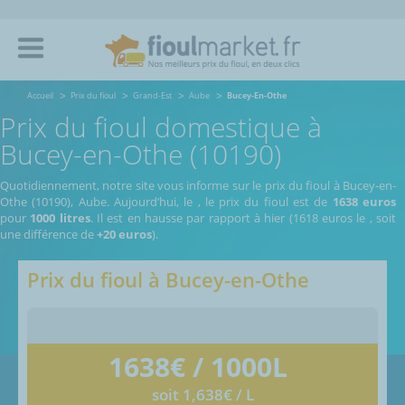
Accueil
Prix du fioul
Grand-Est
Aube
Bucey-En-Othe
Prix du fioul domestique à
Bucey-en-Othe (10190)
Quotidiennement, notre site vous informe sur le prix du fioul à Bucey-en-
Othe (10190), Aube.
Aujourd’hui, le
,
le prix du fioul est de
1638 euros
pour
1000 litres
. Il est en hausse par rapport à hier (1618 euros le
, soit
une différence de
+20 euros
).
Prix du fioul à
Bucey-en-Othe
1638
€ / 1000L
soit 1,638€ / L