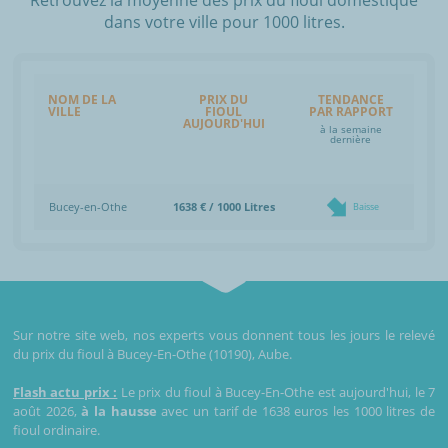
dans votre ville pour 1000 litres.
NOM DE LA
PRIX DU
TENDANCE
VILLE
FIOUL
PAR RAPPORT
AUJOURD'HUI
à la semaine
dernière
Bucey-en-Othe
1638 € / 1000 Litres
Baisse
Sur notre site web, nos experts vous donnent tous les jours le relevé
du prix du fioul à Bucey-En-Othe (10190), Aube.
Flash actu prix :
Le prix du fioul à Bucey-En-Othe est aujourd'hui, le 7
août 2026,
à la hausse
avec un tarif de 1638 euros les 1000 litres de
fioul ordinaire.