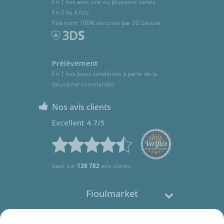
En 1 fois avec une ou plusieurs cartes
En 3 ou 4 fois
Paiement 100% sécurisé par 3D Secure
Prélèvement
En 1 fois (sous conditions à partir de la
deuxième commande)
Nos avis clients
Excellent 4.7/5
basé sur
138 782
avis clients
Fioulmarket
Fioul domestique