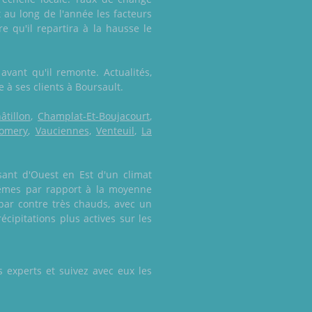
t au long de l'année les facteurs
e qu'il repartira à la hausse le
vant qu'il remonte. Actualités,
e à ses clients à Boursault.
âtillon
,
Champlat-Et-Boujacourt
,
omery
,
Vauciennes
,
Venteuil
,
La
sant d'Ouest en Est d'un climat
rêmes par rapport à la moyenne
 par contre très chauds, avec un
écipitations plus actives sur les
 experts et suivez avec eux les