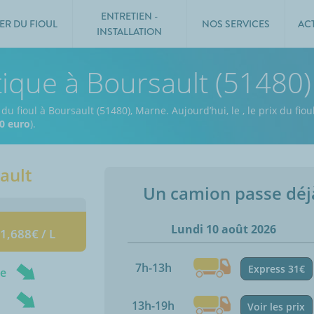
ENTRETIEN -
ER DU FIOUL
NOS SERVICES
AC
INSTALLATION
tique à Boursault (51480)
 du fioul à Boursault (51480), Marne.
Aujourd’hui, le
,
le prix du fiou
0 euro
).
ault
Un camion passe dé
Lundi 10 août 2026
 1,688€ / L
7h-13h
Express 31€
ne
13h-19h
Voir les prix