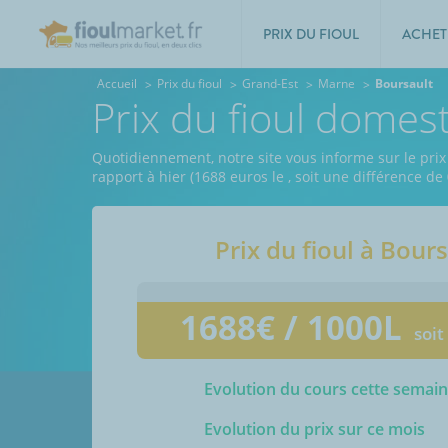
PRIX DU FIOUL
ACHET
Accueil
Prix du fioul
Grand-Est
Marne
Boursault
Prix du fioul domes
Quotidiennement, notre site vous informe sur le prix
rapport à hier (1688 euros le
, soit une différence de
Prix du fioul à
Bours
1688
€ / 1000L
soit
Evolution du cours cette semai
Evolution du prix sur ce mois