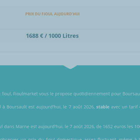
PRIX DU FIOUL AUJOURD'HUI
1688 € / 1000 Litres
du fioul, Fioulmarket vous le propose quotidiennement pour Boursau
l à Boursault est aujourd'hui, le 7 août 2026,
stable
avec un tarif 
ul dans Marne est aujourd'hui, le 7 août 2026, de 1652 euros les 1000
z observer un prix du fioul domestique assez fluctuant, même à l