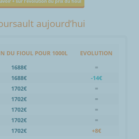
avoir + sur l'évolution du prix du fioul
Boursault aujourd’hui
N DU FIOUL POUR 1000L
EVOLUTION
1688€
=
1688€
-14€
1702€
=
1702€
=
1702€
=
1702€
=
1702€
+8€