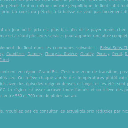
de pétrole brut ou même contexte géopolitique, le fioul subit tou
prix. Un cours du pétrole à la baisse ne veut pas forcément dir
 un jour où le prix est plus bas afin de le payer moins cher, a
oulmarket a réuni plusieurs services pour apporter une offre complèt
 également du fioul dans les communes suivantes :
Belval-Sous-Ch
ry
,
Cumières
,
Damery
,
Fleury-La-Rivière
,
Oeuilly
,
Pourcy
,
Reuil
,
R
Foret
.
ontrent en région Grand-Est. C'est une zone de transition, pas
 plus sec. On relève chaque année des températures plutôt ext
oids avec des épisodes neigeux denses et longs, et les étés sont
°C. La région est assez arrosée toute l'année, et on relève des pr
re entre 550 et 700 mm de pluies par an.
 n'oubliez pas de consulter les actualités prix rédigées par nos