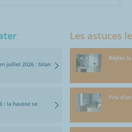
ater
Les astuces l
Régler la
n juillet 2026 : bilan
Prix d'un
6 : la hausse se