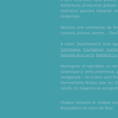
dollar/euro, production globale 
extérieurs pouvant impacter ce 
lendemain.
Réalisez une commande de fioul
conseils, astuces, alertes ... Fi
À noter, fioulmarket.fr livre
Cormoyeux
,
Courtagnon
,
Cuche
Neuville-Aux-Larris
,
Nanteuil La 
Montagnes et vignobles se renc
océanique à semi-continental,
hexagonale : les hivers sont fr
thermomètre flirtant avec les 30
reliefs. En moyenne on enregist
Chaque semaine et chaque mois,
fluctuations du cours du fioul.