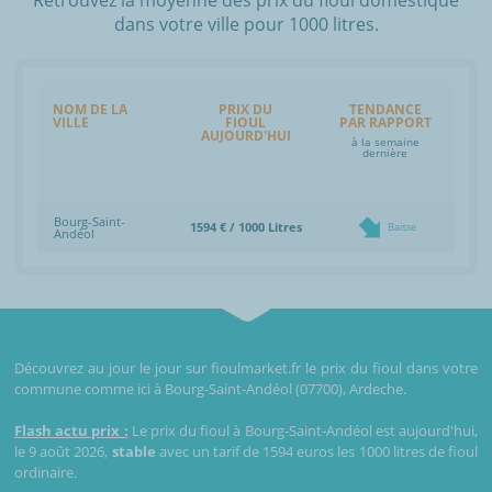
dans votre ville pour 1000 litres.
NOM DE LA
PRIX DU
TENDANCE
VILLE
FIOUL
PAR RAPPORT
AUJOURD'HUI
à la semaine
dernière
Bourg-Saint-
1594 € / 1000 Litres
Baisse
Andéol
Découvrez au jour le jour sur fioulmarket.fr le prix du fioul dans votre
commune comme ici à Bourg-Saint-Andéol (07700), Ardeche.
Flash actu prix :
Le prix du fioul à Bourg-Saint-Andéol est aujourd'hui,
le 9 août 2026,
stable
avec un tarif de 1594 euros les 1000 litres de fioul
ordinaire.