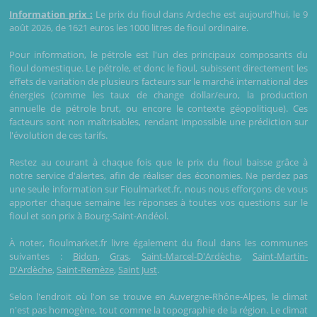
Information prix :
Le prix du fioul dans Ardeche est aujourd'hui, le 9
août 2026, de 1621 euros les 1000 litres de fioul ordinaire.
Pour information, le pétrole est l'un des principaux composants du
fioul domestique. Le pétrole, et donc le fioul, subissent directement les
effets de variation de plusieurs facteurs sur le marché international des
énergies (comme les taux de change dollar/euro, la production
annuelle de pétrole brut, ou encore le contexte géopolitique). Ces
facteurs sont non maîtrisables, rendant impossible une prédiction sur
l'évolution de ces tarifs.
Restez au courant à chaque fois que le prix du fioul baisse grâce à
notre service d'alertes, afin de réaliser des économies. Ne perdez pas
une seule information sur Fioulmarket.fr, nous nous efforçons de vous
apporter chaque semaine les réponses à toutes vos questions sur le
fioul et son prix à Bourg-Saint-Andéol.
À noter, fioulmarket.fr livre également du fioul dans les communes
suivantes :
Bidon
,
Gras
,
Saint-Marcel-D'Ardèche
,
Saint-Martin-
D'Ardèche
,
Saint-Remèze
,
Saint Just
.
Selon l'endroit où l'on se trouve en Auvergne-Rhône-Alpes, le climat
n'est pas homogène, tout comme la topographie de la région. Le climat