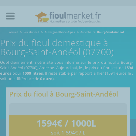
Accueil
Prix du fioul
Auvergne-Rhone-Alpes
Ardeche
Bourg-Saint-Andéol
Prix du fioul domestique à
Bourg-Saint-Andéol (07700)
Quotidiennement, notre site vous informe sur le prix du fioul à Bourg-
Saint-Andéol (07700), Ardeche.
Aujourd’hui, le
,
le prix du fioul est de
1594
euros
pour
1000 litres
. Il reste stable par rapport à hier (1594 euros le
,
soit une différence de
0 euro
).
Prix du fioul à
Bourg-Saint-Andéol
1594
€ / 1000L
soit 1,594€ / L