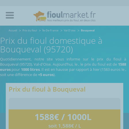
Accueil
Prix du fioul
île-De-France
Val-D'oise
Bouqueval
Prix du fioul domestique à
Bouqueval (95720)
Quotidiennement, notre site vous informe sur le prix du fioul à
Bouqueval (95720), Val-d'Oise.
Aujourd’hui, le
,
le prix du fioul est de
1588
euros
pour
1000 litres
. Il est en hausse par rapport à hier (1583 euros le
,
soit une différence de
+5 euros
).
Prix du fioul à
Bouqueval
1588
€ / 1000L
soit 1,588€ / L