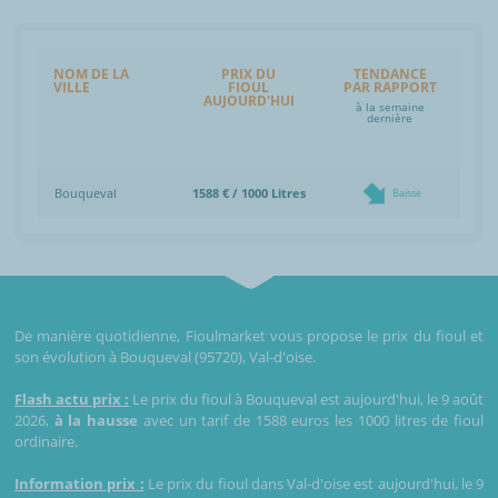
NOM DE LA
PRIX DU
TENDANCE
VILLE
FIOUL
PAR RAPPORT
AUJOURD'HUI
à la semaine
dernière
Bouqueval
1588 € / 1000 Litres
Baisse
De manière quotidienne, Fioulmarket vous propose le prix du fioul et
son évolution à Bouqueval (95720), Val-d'oise.
Flash actu prix :
Le prix du fioul à Bouqueval est aujourd'hui, le 9 août
2026,
à la hausse
avec un tarif de 1588 euros les 1000 litres de fioul
ordinaire.
Information prix :
Le prix du fioul dans Val-d'oise est aujourd'hui, le 9