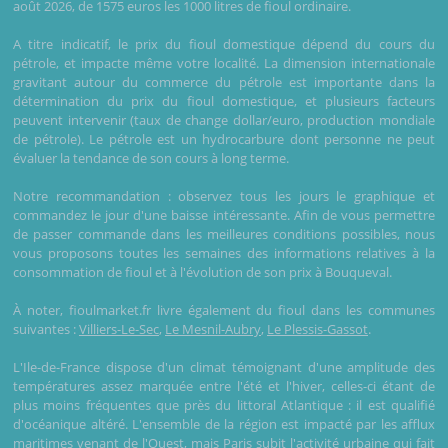
août 2026, de 1575 euros les 1000 litres de fioul ordinaire.
A titre indicatif, le prix du fioul domestique dépend du cours du
pétrole, et impacte même votre localité. La dimension internationale
gravitant autour du commerce du pétrole est importante dans la
détermination du prix du fioul domestique, et plusieurs facteurs
peuvent intervenir (taux de change dollar/euro, production mondiale
de pétrole). Le pétrole est un hydrocarbure dont personne ne peut
évaluer la tendance de son cours à long terme.
Notre recommandation : observez tous les jours le graphique et
commandez le jour d'une baisse intéressante. Afin de vous permettre
de passer commande dans les meilleures conditions possibles, nous
vous proposons toutes les semaines des informations relatives à la
consommation de fioul et à l'évolution de son prix à Bouqueval.
À noter, fioulmarket.fr livre également du fioul dans les communes
suivantes :
Villiers-Le-Sec
,
Le Mesnil-Aubry
,
Le Plessis-Gassot
.
L'Ile-de-France dispose d'un climat témoignant d'une amplitude des
températures assez marquée entre l'été et l'hiver, celles-ci étant de
plus moins fréquentes que près du littoral Atlantique : il est qualifié
d'océanique altéré. L'ensemble de la région est impacté par les afflux
maritimes venant de l'Ouest, mais Paris subit l'activité urbaine qui fait